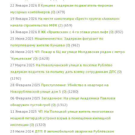
22 Января 2026
В Кунцеве задержан поджигатель-пироман
мусорных контейнеров
(
0
) (479)
19 Января 2026
На месте кинотеатра «Брест» группа «Аквилон»
начала строительство МФК
(
2
) (659)
14 Января 2026
В ЖК «Ярцевская» с 4-го этажа упал лифт
(
0
) (832)
25 Июня 2025
Мошенничество: Задержан фигурант по
потерпевшему жителю Кунцева
(
0
) (962)
06 Июня 2025
ЧП: Пожар в БЦ на улице Молдавская рядом с метро
"Кунцевская"
(
0
) (1628)
27 Марта 2025
На Новолучанской улице в посёлке Рублёво
задержан водитель за попытку дать взятку сотрудникам ДПС
(
0
)
(1292)
28 Февраля 2025
Преступление: Убийство в квартире на
Новорублёвской улице дом 5
(
0
) (1280)
06 Февраля 2025
Загадочное: На улице Академика Павлова
обнаружен пустой гроб
(
0
) (1312)
11 Января 2025
ЧП: На Полоцкой улице житель многоэтажки
мощной петардой устроил взрыв в помещении жилищной
инспекции
(
0
) (1320)
23 Июля 2024
ДТП: В автомобильной аварии на Рублёвском