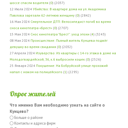
шоссе спасли водителя
(
0
) (2037)
12 Июля 2024
Убийство: В квартире дома на ул. Академика
Павлова зарезали 62-летнюю женщину
(
0
) (2842)
16 Мая 2024
Смертельное ДТП: Велосипедист погиб во время
сноса кинотеатра «Брест»
(
0
) (2707)
15 Мая 2024
Снос кинотеатра "Брест": уход эпохи
(
4
) (3243)
08 Мая 2024
Происшествие: Пьяный житель Кунцева поджёг
девушку во время свидания
(
0
) (2032)
27 Апреля 2024
Изуверство: Из квартиры с 14-го этажа в доме на
Молодогвардейской, 36, к.6 выбросили кошек
(
0
) (2526)
25 Января 2024
Покушение: На Бобруйской улице прохожий
напал с ножом на полицейского
(
1
) (2295)
Опрос жителей
Что именно Вам необходимо узнать на сайте о
Кунцево?
Больше о районе
Контакты и адреса фирм