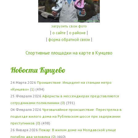
загрузить свои фото
|
|
|
о сайте
о районе
|
|
форма обратной связи
Спортивные площадки на карте в Кунцево
Новости Кунцево
24 Марта 2026
Проишествие: Инцидент на станции метро
«Кунцево»
(
1
) (494)
25 Февраля 2026
Аферисты в мессенджерах представляются
сотрудниками поликлиники
(
0
) (391)
04 Февраля 2026
Чрезвычайное происшествие: Перестрелка в
подъезде жилого дома на Рублевском шоссе при задержании
преступников
(
0
) (498)
26 Января 2026
Пожар: В жилом доме на Молдавской улице
погибло два человека
(
0
) (460)