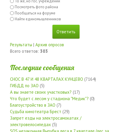
То же, но гос. учреждений
Посмотреть фото района
Пообщаться на форуме
Найти единомышленников
Результаты
|
Архив опросов
Всего ответов:
303
Последние сообщения
СНОС В 47 И 48 КВАРТАЛАХ КУНЦЕВО
(7164)
ГИБДД по ЗАО
(5)
А вы знаете своих участковых?
(17)
Что будет с лесом у стадиона "Медик"?
(0)
Благоустройство в ЗАО
(7)
Судьба кинотеатра Брест
(29)
Запрет езды на электросамокатах /
электровелосипедах
(5)
SOS незаконная Вырубка леса в 7 квартале (лес за