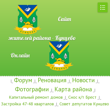
Сайт
жителей района - Кунцево
Онлайн
Форум
Реновация
Новости
|_
_|_
_|_
_|_
Фотографии
Карта района
_|_
_|
Капитальный ремонт домов
Снос к/т Брест
_|_
_|_
Застройка 47-48 кварталов
Совет депутатов Кунцево
_|_