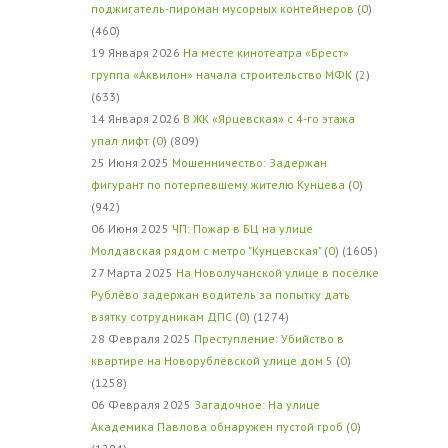
поджигатель-пироман мусорных контейнеров
(
0
)
(460)
19 Января 2026
На месте кинотеатра «Брест»
группа «Аквилон» начала строительство МФК
(
2
)
(633)
14 Января 2026
В ЖК «Ярцевская» с 4-го этажа
упал лифт
(
0
) (809)
25 Июня 2025
Мошенничество: Задержан
фигурант по потерпевшему жителю Кунцева
(
0
)
(942)
06 Июня 2025
ЧП: Пожар в БЦ на улице
Молдавская рядом с метро "Кунцевская"
(
0
) (1605)
27 Марта 2025
На Новолучанской улице в посёлке
Рублёво задержан водитель за попытку дать
взятку сотрудникам ДПС
(
0
) (1274)
28 Февраля 2025
Преступление: Убийство в
квартире на Новорублёвской улице дом 5
(
0
)
(1258)
06 Февраля 2025
Загадочное: На улице
Академика Павлова обнаружен пустой гроб
(
0
)