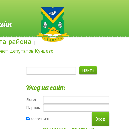
 Онлайн
та района
_|
овет депутатов Кунцево
Вход на сайт
Логин:
Пароль:
запомнить