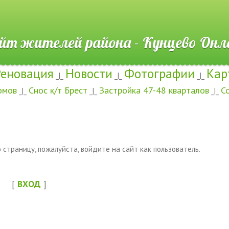
ителей района - Кунцево
Реновация
Новости
Фотографии
Кар
_|_
_|_
_|_
омов
Снос к/т Брест
Застройка 47-48 кварталов
С
_|_
_|_
_|_
страницу, пожалуйста, войдите на сайт как пользователь.
[
ВХОД
]