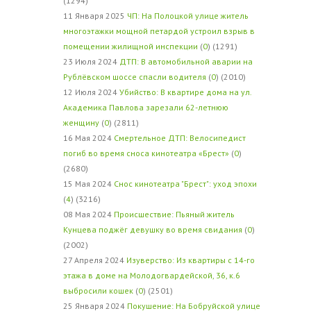
(1294)
11 Января 2025
ЧП: На Полоцкой улице житель
многоэтажки мощной петардой устроил взрыв в
помещении жилищной инспекции
(
0
) (1291)
23 Июля 2024
ДТП: В автомобильной аварии на
Рублёвском шоссе спасли водителя
(
0
) (2010)
12 Июля 2024
Убийство: В квартире дома на ул.
Академика Павлова зарезали 62-летнюю
женщину
(
0
) (2811)
16 Мая 2024
Смертельное ДТП: Велосипедист
погиб во время сноса кинотеатра «Брест»
(
0
)
(2680)
15 Мая 2024
Снос кинотеатра "Брест": уход эпохи
(
4
) (3216)
08 Мая 2024
Происшествие: Пьяный житель
Кунцева поджёг девушку во время свидания
(
0
)
(2002)
27 Апреля 2024
Изуверство: Из квартиры с 14-го
этажа в доме на Молодогвардейской, 36, к.6
выбросили кошек
(
0
) (2501)
25 Января 2024
Покушение: На Бобруйской улице