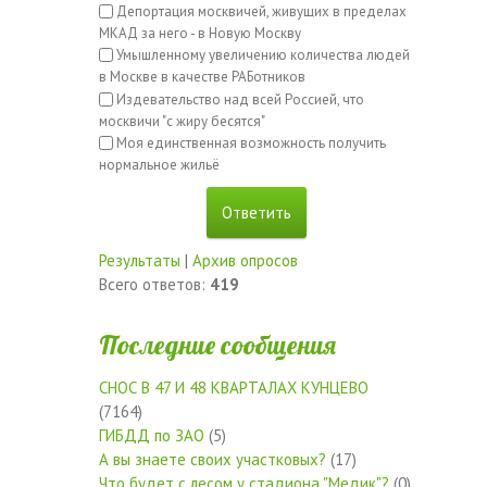
Депортация москвичей, живущих в пределах
МКАД за него - в Новую Москву
Умышленному увеличению количества людей
в Москве в качестве РАБотников
Издевательство над всей Россией, что
москвичи "с жиру бесятся"
Моя единственная возможность получить
нормальное жильё
Результаты
|
Архив опросов
Всего ответов:
419
Последние сообщения
СНОС В 47 И 48 КВАРТАЛАХ КУНЦЕВО
(7164)
ГИБДД по ЗАО
(5)
А вы знаете своих участковых?
(17)
Что будет с лесом у стадиона "Медик"?
(0)