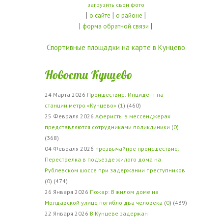
загрузить свои фото
|
|
|
о сайте
о районе
|
|
форма обратной связи
Спортивные площадки на карте в Кунцево
Новости Кунцево
24 Марта 2026
Проишествие: Инцидент на
станции метро «Кунцево»
(
1
) (460)
25 Февраля 2026
Аферисты в мессенджерах
представляются сотрудниками поликлиники
(
0
)
(368)
04 Февраля 2026
Чрезвычайное происшествие:
Перестрелка в подъезде жилого дома на
Рублевском шоссе при задержании преступников
(
0
) (474)
26 Января 2026
Пожар: В жилом доме на
Молдавской улице погибло два человека
(
0
) (439)
22 Января 2026
В Кунцеве задержан