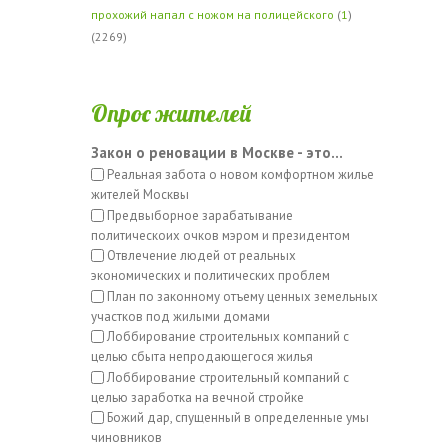
прохожий напал с ножом на полицейского
(
1
)
(2269)
Опрос жителей
Закон о реновации в Москве - это...
Реальная забота о новом комфортном жилье
жителей Москвы
Предвыборное зарабатывание
политическоих очков мэром и президентом
Отвлечение людей от реальных
экономических и политических проблем
План по законному отъему ценных земельных
участков под жилыми домами
Лоббирование строительных компаний с
целью сбыта непродающегося жилья
Лоббирование строительный компаний с
целью заработка на вечной стройке
Божий дар, спущенный в определенные умы
чиновников