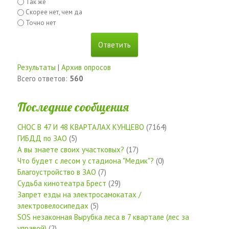
Так же
Скорее нет, чем да
Точно нет
Результаты
|
Архив опросов
Всего ответов:
560
Последние сообщения
СНОС В 47 И 48 КВАРТАЛАХ КУНЦЕВО
(7164)
ГИБДД по ЗАО
(5)
А вы знаете своих участковых?
(17)
Что будет с лесом у стадиона "Медик"?
(0)
Благоустройство в ЗАО
(7)
Судьба кинотеатра Брест
(29)
Запрет езды на электросамокатах /
электровелосипедах
(5)
SOS незаконная Вырубка леса в 7 квартале (лес за
управой)
(2)