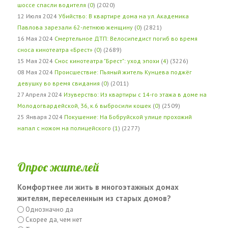
шоссе спасли водителя
(
0
) (2020)
12 Июля 2024
Убийство: В квартире дома на ул. Академика
Павлова зарезали 62-летнюю женщину
(
0
) (2821)
16 Мая 2024
Смертельное ДТП: Велосипедист погиб во время
сноса кинотеатра «Брест»
(
0
) (2689)
15 Мая 2024
Снос кинотеатра "Брест": уход эпохи
(
4
) (3226)
08 Мая 2024
Происшествие: Пьяный житель Кунцева поджёг
девушку во время свидания
(
0
) (2011)
27 Апреля 2024
Изуверство: Из квартиры с 14-го этажа в доме на
Молодогвардейской, 36, к.6 выбросили кошек
(
0
) (2509)
25 Января 2024
Покушение: На Бобруйской улице прохожий
напал с ножом на полицейского
(
1
) (2277)
Опрос жителей
Комфортнее ли жить в многоэтажных домах
жителям, переселенным из старых домов?
Однозначно да
Скорее да, чем нет