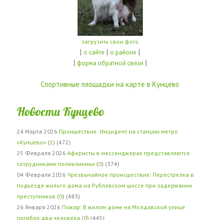
загрузить свои фото
|
|
|
о сайте
о районе
|
|
форма обратной связи
Спортивные площадки на карте в Кунцево
Новости Кунцево
24 Марта 2026
Проишествие: Инцидент на станции метро
«Кунцево»
(
1
) (472)
25 Февраля 2026
Аферисты в мессенджерах представляются
сотрудниками поликлиники
(
0
) (374)
04 Февраля 2026
Чрезвычайное происшествие: Перестрелка в
подъезде жилого дома на Рублевском шоссе при задержании
преступников
(
0
) (483)
26 Января 2026
Пожар: В жилом доме на Молдавской улице
погибло два человека
(
0
) (445)