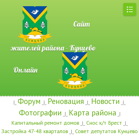
Сайт
жителей района - Кунцево
Онлайн
Форум
Реновация
Новости
|_
_|_
_|_
_|_
Фотографии
Карта района
_|_
_|
Капитальный ремонт домов
Снос к/т Брест
_|_
_|_
Застройка 47-48 кварталов
Совет депутатов Кунцево
_|_