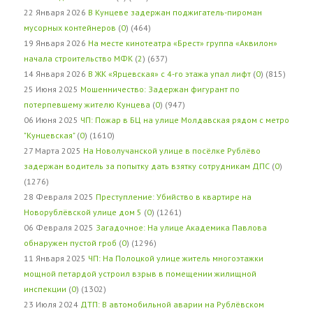
22 Января 2026
В Кунцеве задержан поджигатель-пироман
мусорных контейнеров
(
0
) (464)
19 Января 2026
На месте кинотеатра «Брест» группа «Аквилон»
начала строительство МФК
(
2
) (637)
14 Января 2026
В ЖК «Ярцевская» с 4-го этажа упал лифт
(
0
) (815)
25 Июня 2025
Мошенничество: Задержан фигурант по
потерпевшему жителю Кунцева
(
0
) (947)
06 Июня 2025
ЧП: Пожар в БЦ на улице Молдавская рядом с метро
"Кунцевская"
(
0
) (1610)
27 Марта 2025
На Новолучанской улице в посёлке Рублёво
задержан водитель за попытку дать взятку сотрудникам ДПС
(
0
)
(1276)
28 Февраля 2025
Преступление: Убийство в квартире на
Новорублёвской улице дом 5
(
0
) (1261)
06 Февраля 2025
Загадочное: На улице Академика Павлова
обнаружен пустой гроб
(
0
) (1296)
11 Января 2025
ЧП: На Полоцкой улице житель многоэтажки
мощной петардой устроил взрыв в помещении жилищной
инспекции
(
0
) (1302)
23 Июля 2024
ДТП: В автомобильной аварии на Рублёвском