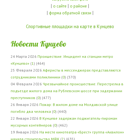
|
|
|
о сайте
о районе
|
|
форма обратной связи
Спортивные площадки на карте в Кунцево
Новости Кунцево
24 Марта 2026
Проишествие: Инцидент на станции метро
«Кунцево»
(
1
) (464)
25 Февраля 2026
Аферисты в мессенджерах представляются
сотрудниками поликлиники
(
0
) (370)
04 Февраля 2026
Чрезвычайное происшествие: Перестрелка в
подъезде жилого дома на Рублевском шоссе при задержании
преступников
(
0
) (477)
26 Января 2026
Пожар: В жилом доме на Молдавской улице
погибло два человека
(
0
) (440)
22 Января 2026
В Кунцеве задержан поджигатель-пироман
мусорных контейнеров
(
0
) (462)
19 Января 2026
На месте кинотеатра «Брест» группа «Аквилон»
начала строительство МФК
(
2
) (635)