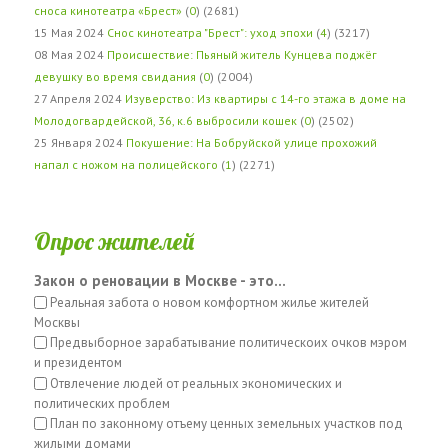
сноса кинотеатра «Брест»
(
0
) (2681)
15 Мая 2024
Снос кинотеатра "Брест": уход эпохи
(
4
) (3217)
08 Мая 2024
Происшествие: Пьяный житель Кунцева поджёг
девушку во время свидания
(
0
) (2004)
27 Апреля 2024
Изуверство: Из квартиры с 14-го этажа в доме на
Молодогвардейской, 36, к.6 выбросили кошек
(
0
) (2502)
25 Января 2024
Покушение: На Бобруйской улице прохожий
напал с ножом на полицейского
(
1
) (2271)
Опрос жителей
Закон о реновации в Москве - это...
Реальная забота о новом комфортном жилье жителей
Москвы
Предвыборное зарабатывание политическоих очков мэром
и президентом
Отвлечение людей от реальных экономических и
политических проблем
План по законному отъему ценных земельных участков под
жилыми домами