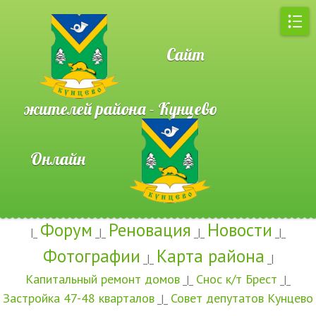
Сайт
жителей района - Кунцево
Онлайн
Форум
Реновация
Новости
|_
_|_
_|_
_|_
Фотографии
Карта района
_|_
_|
Капитальный ремонт домов
Снос к/т Брест
_|_
_|_
Застройка 47-48 кварталов
Совет депутатов Кунцево
_|_