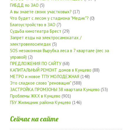
ГИБДД по ЗАО
(5)
А вы знаете своих участковых?
(17)
Что будет с лесом у стадиона "Медик"?
(0)
Благоустройство в ЗАО
(7)
Судьба кинотеатра Брест
(29)
Запрет езды на электросамокатах /
электровелосипедах
(5)
SOS незаконная Вырубка леса в 7 квартале (лес за
управой)
(2)
ПРЕДЛОЖЕНИЯ ПО САЙТУ
(68)
КАПИТАЛЬНЫЙ РЕМОНТ домов в Кунцево
(88)
МЕТРО и новое ТПУ МОЛОДЕЖНАЯ
(148)
Это сладкое слово "реновация"
(588)
ЗАСТРОЙКА ПРОМЗОНЫ 38 квартала Кунцево
(53)
Проблемы ЖКХ в Кунцево
(901)
ГБУ Жилищник района Кунцево
(146)
Сейчас на сайте