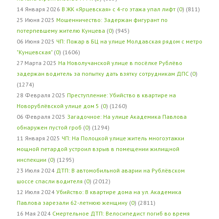
14 Января 2026
В ЖК «Ярцевская» с 4-го этажа упал лифт
(
0
) (811)
25 Июня 2025
Мошенничество: Задержан фигурант по
потерпевшему жителю Кунцева
(
0
) (945)
06 Июня 2025
ЧП: Пожар в БЦ на улице Молдавская рядом с метро
"Кунцевская"
(
0
) (1606)
27 Марта 2025
На Новолучанской улице в посёлке Рублёво
задержан водитель за попытку дать взятку сотрудникам ДПС
(
0
)
(1274)
28 Февраля 2025
Преступление: Убийство в квартире на
Новорублёвской улице дом 5
(
0
) (1260)
06 Февраля 2025
Загадочное: На улице Академика Павлова
обнаружен пустой гроб
(
0
) (1294)
11 Января 2025
ЧП: На Полоцкой улице житель многоэтажки
мощной петардой устроил взрыв в помещении жилищной
инспекции
(
0
) (1295)
23 Июля 2024
ДТП: В автомобильной аварии на Рублёвском
шоссе спасли водителя
(
0
) (2012)
12 Июля 2024
Убийство: В квартире дома на ул. Академика
Павлова зарезали 62-летнюю женщину
(
0
) (2811)
16 Мая 2024
Смертельное ДТП: Велосипедист погиб во время