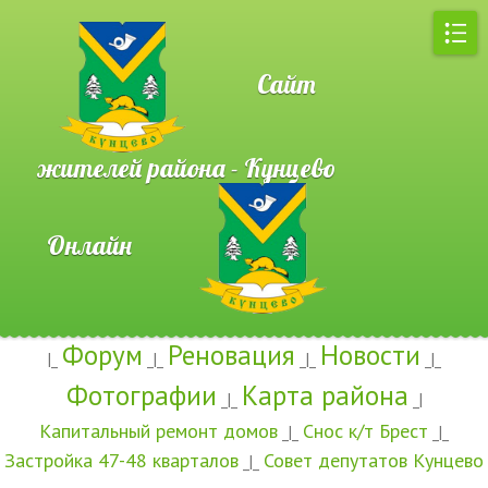
Сайт
жителей района - Кунцево
Онлайн
Форум
Реновация
Новости
|_
_|_
_|_
_|_
Фотографии
Карта района
_|_
_|
Капитальный ремонт домов
Снос к/т Брест
_|_
_|_
Застройка 47-48 кварталов
Совет депутатов Кунцево
_|_