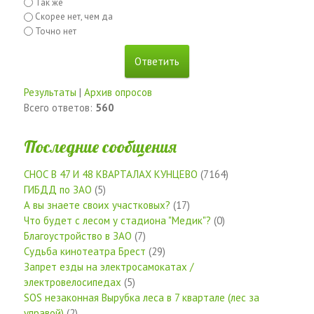
Так же
Скорее нет, чем да
Точно нет
Результаты
|
Архив опросов
Всего ответов:
560
Последние сообщения
СНОС В 47 И 48 КВАРТАЛАХ КУНЦЕВО
(7164)
ГИБДД по ЗАО
(5)
А вы знаете своих участковых?
(17)
Что будет с лесом у стадиона "Медик"?
(0)
Благоустройство в ЗАО
(7)
Судьба кинотеатра Брест
(29)
Запрет езды на электросамокатах /
электровелосипедах
(5)
SOS незаконная Вырубка леса в 7 квартале (лес за
управой)
(2)