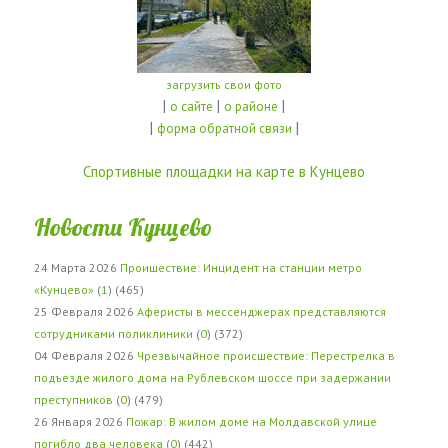
загрузить свои фото
|
|
|
о сайте
о районе
|
|
форма обратной связи
Спортивные площадки на карте в Кунцево
Новости Кунцево
24 Марта 2026
Проишествие: Инцидент на станции метро
«Кунцево»
(
1
) (465)
25 Февраля 2026
Аферисты в мессенджерах представляются
сотрудниками поликлиники
(
0
) (372)
04 Февраля 2026
Чрезвычайное происшествие: Перестрелка в
подъезде жилого дома на Рублевском шоссе при задержании
преступников
(
0
) (479)
26 Января 2026
Пожар: В жилом доме на Молдавской улице
погибло два человека
(
0
) (442)