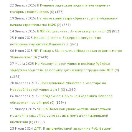
22 Января 2026
В Кунцеве задержан поджигатель-пироман
мусорных контейнеров
(
0
) (463)
19 Января 2026
На месте кинотеатра «Брест» группа «Аквилон»
начала строительство МФК
(
2
) (635)
14 Января 2026
В ЖК «Ярцевская» с 4-го этажа упал лифт
(
0
) (812)
25 Июня 2025
Мошенничество: Задержан фигурант по
потерпевшему жителю Кунцева
(
0
) (945)
06 Июня 2025
ЧП: Пожар в БЦ на улице Молдавская рядом с метро
"Кунцевская"
(
0
) (1608)
27 Марта 2025
На Новолучанской улице в посёлке Рублёво
задержан водитель за попытку дать взятку сотрудникам ДПС
(
0
)
(1275)
28 Февраля 2025
Преступление: Убийство в квартире на
Новорублёвской улице дом 5
(
0
) (1260)
06 Февраля 2025
Загадочное: На улице Академика Павлова
обнаружен пустой гроб
(
0
) (1294)
11 Января 2025
ЧП: На Полоцкой улице житель многоэтажки
мощной петардой устроил взрыв в помещении жилищной
инспекции
(
0
) (1295)
23 Июля 2024
ДТП: В автомобильной аварии на Рублёвском