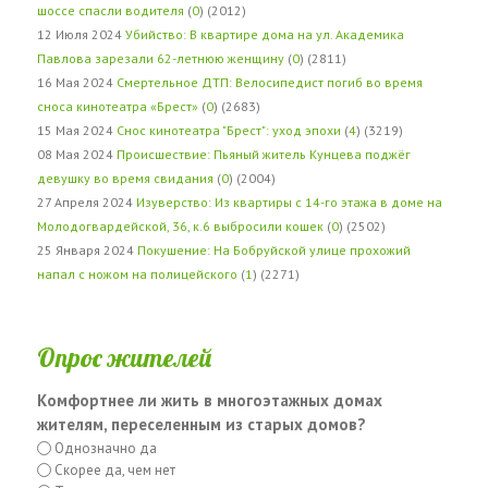
шоссе спасли водителя
(
0
) (2012)
12 Июля 2024
Убийство: В квартире дома на ул. Академика
Павлова зарезали 62-летнюю женщину
(
0
) (2811)
16 Мая 2024
Смертельное ДТП: Велосипедист погиб во время
сноса кинотеатра «Брест»
(
0
) (2683)
15 Мая 2024
Снос кинотеатра "Брест": уход эпохи
(
4
) (3219)
08 Мая 2024
Происшествие: Пьяный житель Кунцева поджёг
девушку во время свидания
(
0
) (2004)
27 Апреля 2024
Изуверство: Из квартиры с 14-го этажа в доме на
Молодогвардейской, 36, к.6 выбросили кошек
(
0
) (2502)
25 Января 2024
Покушение: На Бобруйской улице прохожий
напал с ножом на полицейского
(
1
) (2271)
Опрос жителей
Комфортнее ли жить в многоэтажных домах
жителям, переселенным из старых домов?
Однозначно да
Скорее да, чем нет