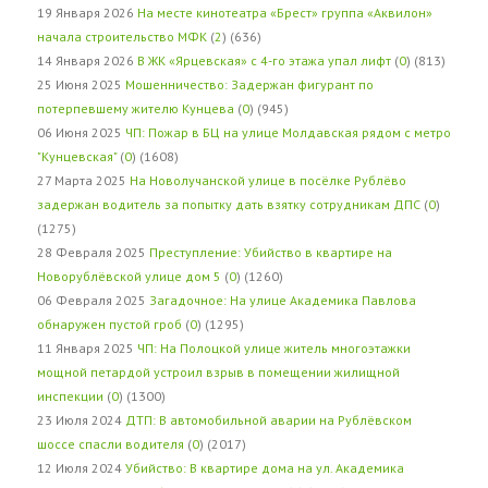
19 Января 2026
На месте кинотеатра «Брест» группа «Аквилон»
начала строительство МФК
(
2
) (636)
14 Января 2026
В ЖК «Ярцевская» с 4-го этажа упал лифт
(
0
) (813)
25 Июня 2025
Мошенничество: Задержан фигурант по
потерпевшему жителю Кунцева
(
0
) (945)
06 Июня 2025
ЧП: Пожар в БЦ на улице Молдавская рядом с метро
"Кунцевская"
(
0
) (1608)
27 Марта 2025
На Новолучанской улице в посёлке Рублёво
задержан водитель за попытку дать взятку сотрудникам ДПС
(
0
)
(1275)
28 Февраля 2025
Преступление: Убийство в квартире на
Новорублёвской улице дом 5
(
0
) (1260)
06 Февраля 2025
Загадочное: На улице Академика Павлова
обнаружен пустой гроб
(
0
) (1295)
11 Января 2025
ЧП: На Полоцкой улице житель многоэтажки
мощной петардой устроил взрыв в помещении жилищной
инспекции
(
0
) (1300)
23 Июля 2024
ДТП: В автомобильной аварии на Рублёвском
шоссе спасли водителя
(
0
) (2017)
12 Июля 2024
Убийство: В квартире дома на ул. Академика