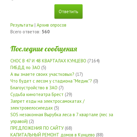
Результаты
|
Архив опросов
Всего ответов:
560
Последние сообщения
СНОС В 47 И 48 КВАРТАЛАХ КУНЦЕВО
(7164)
ГИБДД по ЗАО
(5)
А вы знаете своих участковых?
(17)
Что будет с лесом у стадиона "Медик"?
(0)
Благоустройство в ЗАО
(7)
Судьба кинотеатра Брест
(29)
Запрет езды на электросамокатах /
электровелосипедах
(5)
SOS незаконная Вырубка леса в 7 квартале (лес за
управой)
(2)
ПРЕДЛОЖЕНИЯ ПО САЙТУ
(68)
КАПИТАЛЬНЫЙ РЕМОНТ домов в Кунцево
(88)