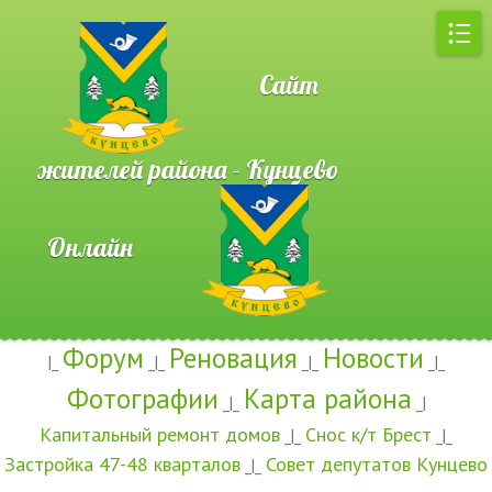
Сайт
жителей района - Кунцево
Онлайн
Форум
Реновация
Новости
|_
_|_
_|_
_|_
Фотографии
Карта района
_|_
_|
Капитальный ремонт домов
Снос к/т Брест
_|_
_|_
Застройка 47-48 кварталов
Совет депутатов Кунцево
_|_