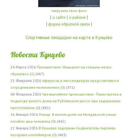
загрузить свои фото
|
|
|
о сайте
о районе
|
|
форма обратной связи
Спортивные площадки на карте в Кунцево
Новости Кунцево
24 Марта 2026
Проишествие: Инцидент на станции метро
«Кунцево»
(
1
) (467)
25 Февраля 2026
Аферисты в мессенджерах представляются
сотрудниками поликлиники
(
0
) (372)
04 Февраля 2026
Чрезвычайное происшествие: Перестрелка в
подъезде жилого дома на Рублевском шоссе при задержании
преступников
(
0
) (481)
26 Января 2026
Пожар: В жилом доме на Молдавской улице
погибло два человека
(
0
) (442)
22 Января 2026
В Кунцеве задержан поджигатель-пироман
мусорных контейнеров
(
0
) (463)