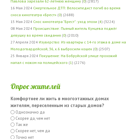
Павлова зарезали 62-летнюю женщину
(
0
) (2817)
16 Мая 2024
Смертельное ДТП: Велосипедист погиб во время
сноса кинотеатра «Брест»
(
0
) (2688)
15 Мая 2024
Снос кинотеатра "Брест": уход эпохи
(
4
) (3224)
08 Мая 2024
Происшествие: Пьяный житель Кунцева поджёг
девушку во время свидания
(
0
) (2010)
27 Апреля 2024
Изуверство: Из квартиры с 14-го этажа в доме на
Молодогвардейской, 36, к.6 выбросили кошек
(
0
) (2507)
25 Января 2024
Покушение: На Бобруйской улице прохожий
напал с ножом на полицейского
(
1
) (2276)
Опрос жителей
Комфортнее ли жить в многоэтажных домах
жителям, переселенным из старых домов?
Однозначно да
Скорее да, чем нет
Так же
Скорее нет, чем да
Точно нет