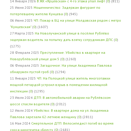
14 Января 2026
В ЖК «Ярцевская» с 4-го этажа упал лифт
(
0
) (811)
25 Июня 2025
Мошенничество: Задержан фигурант по
потерпевшему жителю Кунцева
(
0
) (945)
06 Июня 2025
ЧП: Пожар в БЦ на улице Молдавская рядом с метро
"Кунцевская"
(
0
) (1607)
27 Марта 2025
На Новолучанской улице в посёлке Рублёво
задержан водитель за попытку дать взятку сотрудникам ДПС
(
0
)
(1275)
28 Февраля 2025
Преступление: Убийство в квартире на
Новорублёвской улице дом 5
(
0
) (1260)
06 Февраля 2025
Загадочное: На улице Академика Павлова
обнаружен пустой гроб
(
0
) (1294)
11 Января 2025
ЧП: На Полоцкой улице житель многоэтажки
мощной петардой устроил взрыв в помещении жилищной
инспекции
(
0
) (1295)
23 Июля 2024
ДТП: В автомобильной аварии на Рублёвском
шоссе спасли водителя
(
0
) (2012)
12 Июля 2024
Убийство: В квартире дома на ул. Академика
Павлова зарезали 62-летнюю женщину
(
0
) (2811)
16 Мая 2024
Смертельное ДТП: Велосипедист погиб во время
сноса кинотеатра «Брест»
(
0
) (2681)