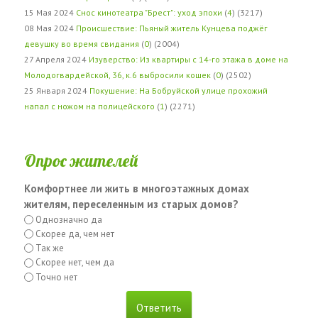
15 Мая 2024
Снос кинотеатра "Брест": уход эпохи
(
4
) (3217)
08 Мая 2024
Происшествие: Пьяный житель Кунцева поджёг
девушку во время свидания
(
0
) (2004)
27 Апреля 2024
Изуверство: Из квартиры с 14-го этажа в доме на
Молодогвардейской, 36, к.6 выбросили кошек
(
0
) (2502)
25 Января 2024
Покушение: На Бобруйской улице прохожий
напал с ножом на полицейского
(
1
) (2271)
Опрос жителей
Комфортнее ли жить в многоэтажных домах
жителям, переселенным из старых домов?
Однозначно да
Скорее да, чем нет
Так же
Скорее нет, чем да
Точно нет