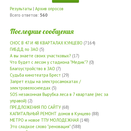
Результаты
|
Архив опросов
Всего ответов:
560
Последние сообщения
СНОС В 47 И 48 КВАРТАЛАХ КУНЦЕВО
(7164)
ГИБДД по ЗАО
(5)
А вы знаете своих участковых?
(17)
Что будет с лесом у стадиона "Медик"?
(0)
Благоустройство в ЗАО
(7)
Судьба кинотеатра Брест
(29)
Запрет езды на электросамокатах /
электровелосипедах
(5)
SOS незаконная Вырубка леса в 7 квартале (лес за
управой)
(2)
ПРЕДЛОЖЕНИЯ ПО САЙТУ
(68)
КАПИТАЛЬНЫЙ РЕМОНТ домов в Кунцево
(88)
МЕТРО и новое ТПУ МОЛОДЕЖНАЯ
(148)
Это сладкое слово "реновация"
(588)