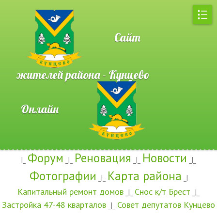
Сайт
жителей района - Кунцево
Онлайн
Форум
Реновация
Новости
|_
_|_
_|_
_|_
Фотографии
Карта района
_|_
_|
Капитальный ремонт домов
Снос к/т Брест
_|_
_|_
Застройка 47-48 кварталов
Совет депутатов Кунцево
_|_