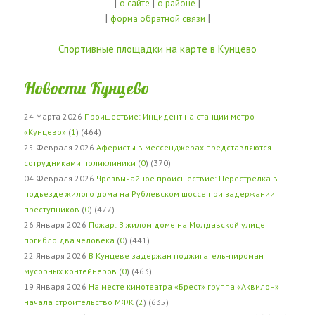
|
|
|
о сайте
о районе
|
|
форма обратной связи
Спортивные площадки на карте в Кунцево
Новости Кунцево
24 Марта 2026
Проишествие: Инцидент на станции метро
«Кунцево»
(
1
) (464)
25 Февраля 2026
Аферисты в мессенджерах представляются
сотрудниками поликлиники
(
0
) (370)
04 Февраля 2026
Чрезвычайное происшествие: Перестрелка в
подъезде жилого дома на Рублевском шоссе при задержании
преступников
(
0
) (477)
26 Января 2026
Пожар: В жилом доме на Молдавской улице
погибло два человека
(
0
) (441)
22 Января 2026
В Кунцеве задержан поджигатель-пироман
мусорных контейнеров
(
0
) (463)
19 Января 2026
На месте кинотеатра «Брест» группа «Аквилон»
начала строительство МФК
(
2
) (635)