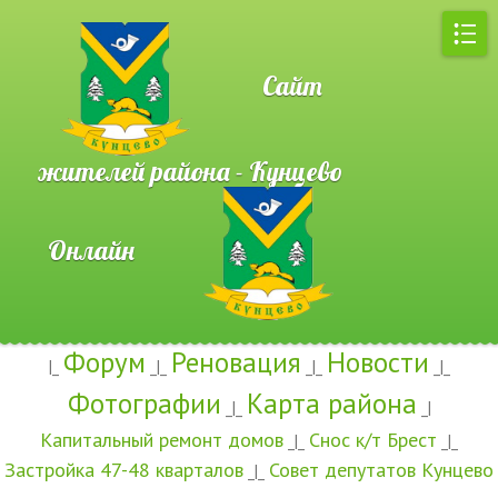
Сайт
жителей района - Кунцево
Онлайн
Форум
Реновация
Новости
|_
_|_
_|_
_|_
Фотографии
Карта района
_|_
_|
Капитальный ремонт домов
Снос к/т Брест
_|_
_|_
Застройка 47-48 кварталов
Совет депутатов Кунцево
_|_