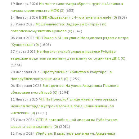
19 Января 2026
На месте кинотеатра «Брест» группа «Аквилон»
начала строительство МФК
(
2
) (633)
14 Января 2026
В ЖК «Ярцевская» с 4-го этажа упал лифт
(
0
) (809)
25 Июня 2025
Мошенничество: Задержан фигурант по
потерпевшему жителю Кунцева
(
0
) (942)
06 Июня 2025
ЧП: Пожар в БЦ на улице Молдавская рядом с метро
"Кунцевская"
(
0
) (1605)
27 Марта 2025
На Новолучанской улице в посёлке Рублёво
задержан водитель за попытку дать взятку сотрудникам ДПС
(
0
)
(1274)
28 Февраля 2025
Преступление: Убийство в квартире на
Новорублёвской улице дом 5
(
0
) (1259)
06 Февраля 2025
Загадочное: На улице Академика Павлова
обнаружен пустой гроб
(
0
) (1294)
11 Января 2025
ЧП: На Полоцкой улице житель многоэтажки
мощной петардой устроил взрыв в помещении жилищной
инспекции
(
0
) (1291)
23 Июля 2024
ДТП: В автомобильной аварии на Рублёвском
шоссе спасли водителя
(
0
) (2011)
12 Июля 2024
Убийство: В квартире дома на ул. Академика