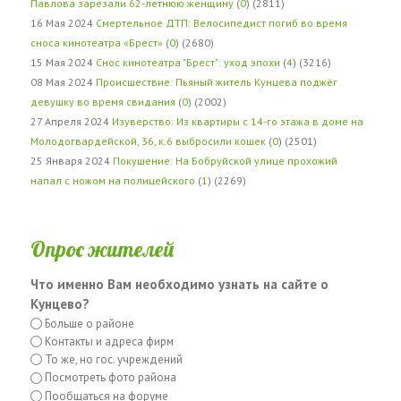
Павлова зарезали 62-летнюю женщину
(
0
) (2811)
16 Мая 2024
Смертельное ДТП: Велосипедист погиб во время
сноса кинотеатра «Брест»
(
0
) (2680)
15 Мая 2024
Снос кинотеатра "Брест": уход эпохи
(
4
) (3216)
08 Мая 2024
Происшествие: Пьяный житель Кунцева поджёг
девушку во время свидания
(
0
) (2002)
27 Апреля 2024
Изуверство: Из квартиры с 14-го этажа в доме на
Молодогвардейской, 36, к.6 выбросили кошек
(
0
) (2501)
25 Января 2024
Покушение: На Бобруйской улице прохожий
напал с ножом на полицейского
(
1
) (2269)
Опрос жителей
Что именно Вам необходимо узнать на сайте о
Кунцево?
Больше о районе
Контакты и адреса фирм
То же, но гос. учреждений
Посмотреть фото района
Пообщаться на форуме