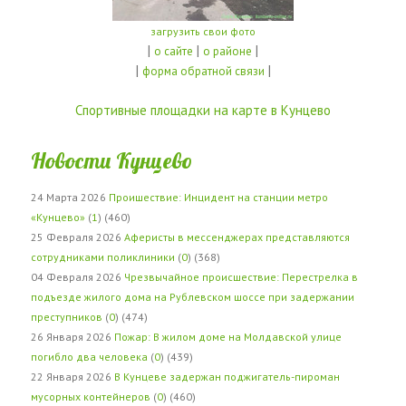
загрузить свои фото
|
|
|
о сайте
о районе
|
|
форма обратной связи
Спортивные площадки на карте в Кунцево
Новости Кунцево
24 Марта 2026
Проишествие: Инцидент на станции метро
«Кунцево»
(
1
) (460)
25 Февраля 2026
Аферисты в мессенджерах представляются
сотрудниками поликлиники
(
0
) (368)
04 Февраля 2026
Чрезвычайное происшествие: Перестрелка в
подъезде жилого дома на Рублевском шоссе при задержании
преступников
(
0
) (474)
26 Января 2026
Пожар: В жилом доме на Молдавской улице
погибло два человека
(
0
) (439)
22 Января 2026
В Кунцеве задержан поджигатель-пироман
мусорных контейнеров
(
0
) (460)