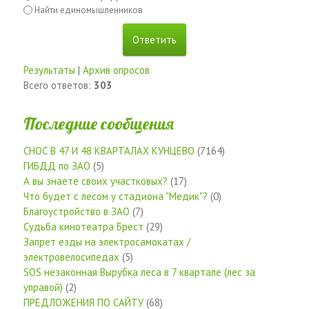
Найти единомышленников
Результаты
|
Архив опросов
Всего ответов:
303
Последние сообщения
СНОС В 47 И 48 КВАРТАЛАХ КУНЦЕВО
(7164)
ГИБДД по ЗАО
(5)
А вы знаете своих участковых?
(17)
Что будет с лесом у стадиона "Медик"?
(0)
Благоустройство в ЗАО
(7)
Судьба кинотеатра Брест
(29)
Запрет езды на электросамокатах /
электровелосипедах
(5)
SOS незаконная Вырубка леса в 7 квартале (лес за
управой)
(2)
ПРЕДЛОЖЕНИЯ ПО САЙТУ
(68)