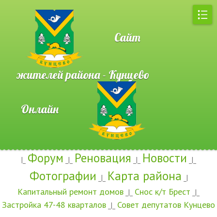
Сайт
жителей района - Кунцево
Онлайн
Форум
Реновация
Новости
|_
_|_
_|_
_|_
Фотографии
Карта района
_|_
_|
Капитальный ремонт домов
Снос к/т Брест
_|_
_|_
Застройка 47-48 кварталов
Совет депутатов Кунцево
_|_