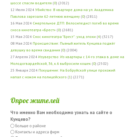
шоссе спасли водителя
(
0
) (2012)
12 Июля 2024
Убийство: В квартире дома на ул. Академика
Павлова зарезали 62-летнюю женщину
(
0
) (2811)
16 Мая 2024
Смертельное ДТП: Велосипедист погиб во время
сноса кинотеатра «Брест»
(
0
) (2681)
15 Мая 2024
Снос кинотеатра "Брест": уход эпохи
(
4
) (3217)
08 Мая 2024
Происшествие: Пьяный житель Кунцева поджёг
девушку во время свидания
(
0
) (2004)
27 Апреля 2024
Изуверство: Из квартиры с 14-го этажа в доме на
Молодогвардейской, 36, к.6 выбросили кошек
(
0
) (2502)
25 Января 2024
Покушение: На Бобруйской улице прохожий
напал с ножом на полицейского
(
1
) (2271)
Опрос жителей
Что именно Вам необходимо узнать на сайте о
Кунцево?
Больше о районе
Контакты и адреса фирм