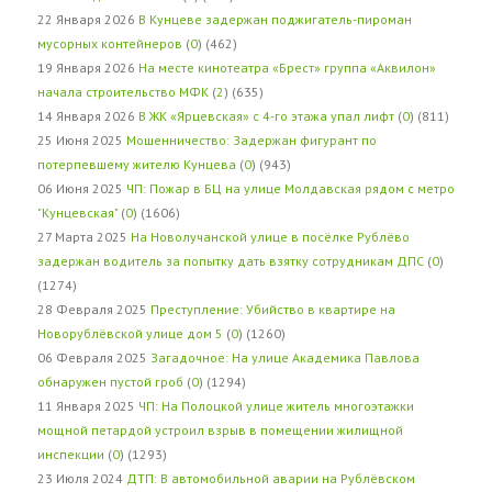
22 Января 2026
В Кунцеве задержан поджигатель-пироман
мусорных контейнеров
(
0
) (462)
19 Января 2026
На месте кинотеатра «Брест» группа «Аквилон»
начала строительство МФК
(
2
) (635)
14 Января 2026
В ЖК «Ярцевская» с 4-го этажа упал лифт
(
0
) (811)
25 Июня 2025
Мошенничество: Задержан фигурант по
потерпевшему жителю Кунцева
(
0
) (943)
06 Июня 2025
ЧП: Пожар в БЦ на улице Молдавская рядом с метро
"Кунцевская"
(
0
) (1606)
27 Марта 2025
На Новолучанской улице в посёлке Рублёво
задержан водитель за попытку дать взятку сотрудникам ДПС
(
0
)
(1274)
28 Февраля 2025
Преступление: Убийство в квартире на
Новорублёвской улице дом 5
(
0
) (1260)
06 Февраля 2025
Загадочное: На улице Академика Павлова
обнаружен пустой гроб
(
0
) (1294)
11 Января 2025
ЧП: На Полоцкой улице житель многоэтажки
мощной петардой устроил взрыв в помещении жилищной
инспекции
(
0
) (1293)
23 Июля 2024
ДТП: В автомобильной аварии на Рублёвском