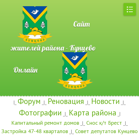
Сайт
жителей района - Кунцево
Онлайн
Форум
Реновация
Новости
|_
_|_
_|_
_|_
Фотографии
Карта района
_|_
_|
Капитальный ремонт домов
Снос к/т Брест
_|_
_|_
Застройка 47-48 кварталов
Совет депутатов Кунцево
_|_