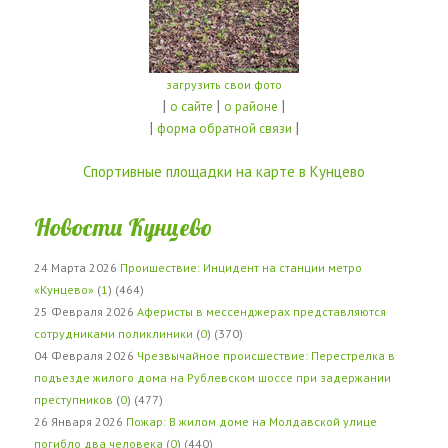
загрузить свои фото
|
|
|
о сайте
о районе
|
|
форма обратной связи
Спортивные площадки на карте в Кунцево
Новости Кунцево
24 Марта 2026
Проишествие: Инцидент на станции метро
«Кунцево»
(
1
) (464)
25 Февраля 2026
Аферисты в мессенджерах представляются
сотрудниками поликлиники
(
0
) (370)
04 Февраля 2026
Чрезвычайное происшествие: Перестрелка в
подъезде жилого дома на Рублевском шоссе при задержании
преступников
(
0
) (477)
26 Января 2026
Пожар: В жилом доме на Молдавской улице
погибло два человека
(
0
) (440)