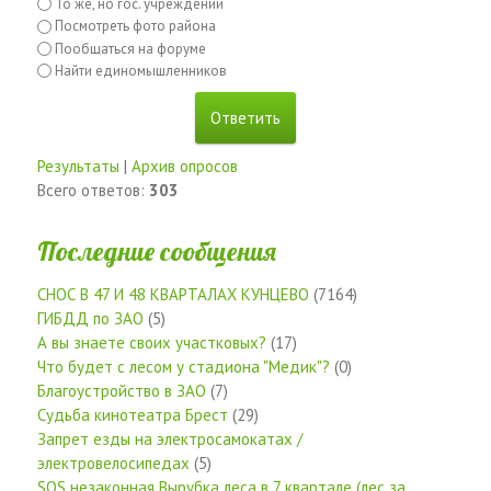
То же, но гос. учреждений
Посмотреть фото района
Пообщаться на форуме
Найти единомышленников
Результаты
|
Архив опросов
Всего ответов:
303
Последние сообщения
СНОС В 47 И 48 КВАРТАЛАХ КУНЦЕВО
(7164)
ГИБДД по ЗАО
(5)
А вы знаете своих участковых?
(17)
Что будет с лесом у стадиона "Медик"?
(0)
Благоустройство в ЗАО
(7)
Судьба кинотеатра Брест
(29)
Запрет езды на электросамокатах /
электровелосипедах
(5)
SOS незаконная Вырубка леса в 7 квартале (лес за