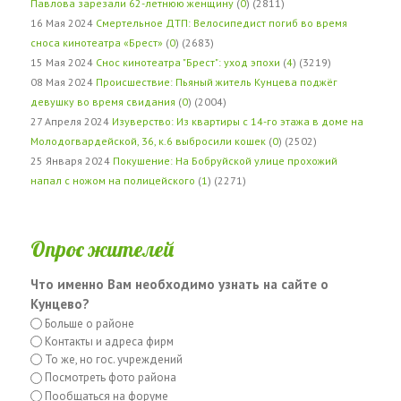
Павлова зарезали 62-летнюю женщину
(
0
) (2811)
16 Мая 2024
Смертельное ДТП: Велосипедист погиб во время
сноса кинотеатра «Брест»
(
0
) (2683)
15 Мая 2024
Снос кинотеатра "Брест": уход эпохи
(
4
) (3219)
08 Мая 2024
Происшествие: Пьяный житель Кунцева поджёг
девушку во время свидания
(
0
) (2004)
27 Апреля 2024
Изуверство: Из квартиры с 14-го этажа в доме на
Молодогвардейской, 36, к.6 выбросили кошек
(
0
) (2502)
25 Января 2024
Покушение: На Бобруйской улице прохожий
напал с ножом на полицейского
(
1
) (2271)
Опрос жителей
Что именно Вам необходимо узнать на сайте о
Кунцево?
Больше о районе
Контакты и адреса фирм
То же, но гос. учреждений
Посмотреть фото района
Пообщаться на форуме