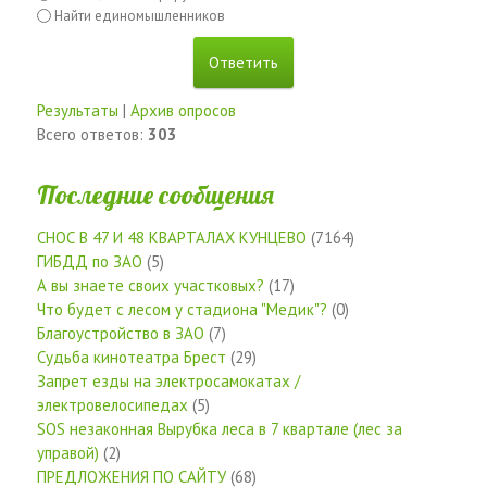
Найти единомышленников
Результаты
|
Архив опросов
Всего ответов:
303
Последние сообщения
СНОС В 47 И 48 КВАРТАЛАХ КУНЦЕВО
(7164)
ГИБДД по ЗАО
(5)
А вы знаете своих участковых?
(17)
Что будет с лесом у стадиона "Медик"?
(0)
Благоустройство в ЗАО
(7)
Судьба кинотеатра Брест
(29)
Запрет езды на электросамокатах /
электровелосипедах
(5)
SOS незаконная Вырубка леса в 7 квартале (лес за
управой)
(2)
ПРЕДЛОЖЕНИЯ ПО САЙТУ
(68)