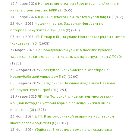
19 Января 2026
На месте кинотеатра «Брест» группа «Аквилон»
начала строительство МФК
(
2
) (635)
14 Января 2026
В ЖК «Ярцевская» с 4-го этажа упал лифт
(
0
) (812)
25 Июня 2025
Мошенничество: Задержан фигурант по
потерпевшему жителю Кунцева
(
0
) (945)
06 Июня 2025
ЧП: Пожар в БЦ на улице Молдавская рядом с метро
"Кунцевская"
(
0
) (1608)
27 Марта 2025
На Новолучанской улице в посёлке Рублёво
задержан водитель за попытку дать взятку сотрудникам ДПС
(
0
)
(1275)
28 Февраля 2025
Преступление: Убийство в квартире на
Новорублёвской улице дом 5
(
0
) (1260)
06 Февраля 2025
Загадочное: На улице Академика Павлова
обнаружен пустой гроб
(
0
) (1294)
11 Января 2025
ЧП: На Полоцкой улице житель многоэтажки
мощной петардой устроил взрыв в помещении жилищной
инспекции
(
0
) (1295)
23 Июля 2024
ДТП: В автомобильной аварии на Рублёвском
шоссе спасли водителя
(
0
) (2012)
12 Июля 2024
Убийство: В квартире дома на ул. Академика