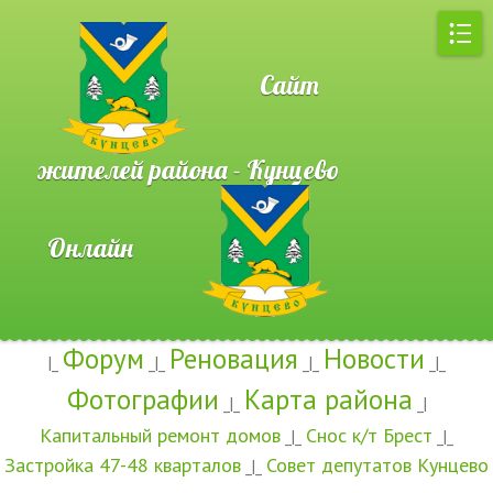
Сайт
жителей района - Кунцево
Онлайн
Форум
Реновация
Новости
|_
_|_
_|_
_|_
Фотографии
Карта района
_|_
_|
Капитальный ремонт домов
Снос к/т Брест
_|_
_|_
Застройка 47-48 кварталов
Совет депутатов Кунцево
_|_