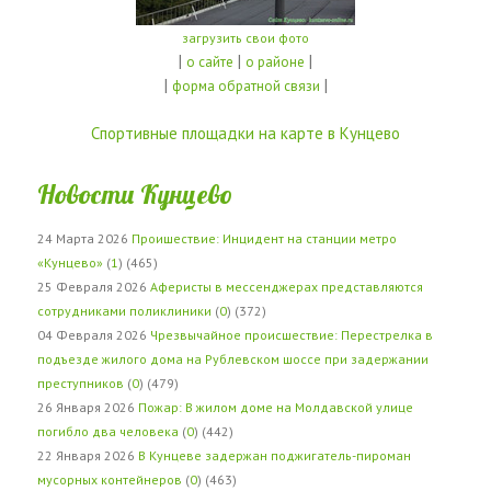
загрузить свои фото
|
|
|
о сайте
о районе
|
|
форма обратной связи
Спортивные площадки на карте в Кунцево
Новости Кунцево
24 Марта 2026
Проишествие: Инцидент на станции метро
«Кунцево»
(
1
) (465)
25 Февраля 2026
Аферисты в мессенджерах представляются
сотрудниками поликлиники
(
0
) (372)
04 Февраля 2026
Чрезвычайное происшествие: Перестрелка в
подъезде жилого дома на Рублевском шоссе при задержании
преступников
(
0
) (479)
26 Января 2026
Пожар: В жилом доме на Молдавской улице
погибло два человека
(
0
) (442)
22 Января 2026
В Кунцеве задержан поджигатель-пироман
мусорных контейнеров
(
0
) (463)