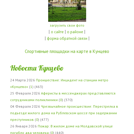
загрузить свои фото
|
|
|
о сайте
о районе
|
|
форма обратной связи
Спортивные площадки на карте в Кунцево
Новости Кунцево
24 Марта 2026
Проишествие: Инцидент на станции метро
«Кунцево»
(
1
) (463)
25 Февраля 2026
Аферисты в мессенджерах представляются
сотрудниками поликлиники
(
0
) (370)
04 Февраля 2026
Чрезвычайное происшествие: Перестрелка в
подъезде жилого дома на Рублевском шоссе при задержании
преступников
(
0
) (477)
26 Января 2026
Пожар: В жилом доме на Молдавской улице
погибло два человека
(
0
) (440)