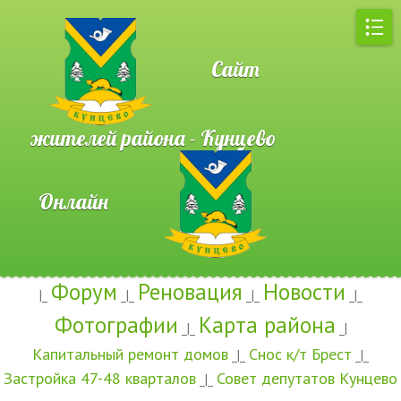
Сайт
жителей района - Кунцево
Онлайн
Форум
Реновация
Новости
|_
_|_
_|_
_|_
Фотографии
Карта района
_|_
_|
Капитальный ремонт домов
Снос к/т Брест
_|_
_|_
Застройка 47-48 кварталов
Совет депутатов Кунцево
_|_