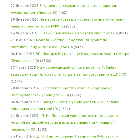
22 Января 2026
В Кунцеве задержан поджигатель-пироман
мусорных контейнеров
(
0
) (462)
19 Января 2026
На месте кинотеатра «Брест» группа «Аквилон»
начала строительство МФК
(
2
) (635)
14 Января 2026
В ЖК «Ярцевская» с 4-го этажа упал лифт
(
0
) (811)
25 Июня 2025
Мошенничество: Задержан фигурант по
потерпевшему жителю Кунцева
(
0
) (943)
06 Июня 2025
ЧП: Пожар в БЦ на улице Молдавская рядом с метро
"Кунцевская"
(
0
) (1606)
27 Марта 2025
На Новолучанской улице в посёлке Рублёво
задержан водитель за попытку дать взятку сотрудникам ДПС
(
0
)
(1274)
28 Февраля 2025
Преступление: Убийство в квартире на
Новорублёвской улице дом 5
(
0
) (1260)
06 Февраля 2025
Загадочное: На улице Академика Павлова
обнаружен пустой гроб
(
0
) (1294)
11 Января 2025
ЧП: На Полоцкой улице житель многоэтажки
мощной петардой устроил взрыв в помещении жилищной
инспекции
(
0
) (1293)
23 Июля 2024
ДТП: В автомобильной аварии на Рублёвском