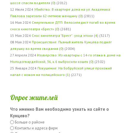
шоссе спасли водителя
(
0
) (2012)
12 Июля 2024
Убийство: В квартире дома на ул. Академика
Павлова зарезали 62-летнюю женщину
(
0
) (2811)
16 Мая 2024
Смертельное ДТП: Велосипедист погиб во время
сноса кинотеатра «Брест»
(
0
) (2681)
15 Мая 2024
Снос кинотеатра "Брест": уход эпохи
(
4
) (3217)
08 Мая 2024
Происшествие: Пьяный житель Кунцева поджёг
девушку во время свидания
(
0
) (2004)
27 Апреля 2024
Изуверство: Из квартиры с 14-го этажа в доме на
Молодогвардейской, 36, к.6 выбросили кошек
(
0
) (2502)
25 Января 2024
Покушение: На Бобруйской улице прохожий
напал с ножом на полицейского
(
1
) (2271)
Опрос жителей
Что именно Вам необходимо узнать на сайте о
Кунцево?
Больше о районе
Контакты и адреса фирм