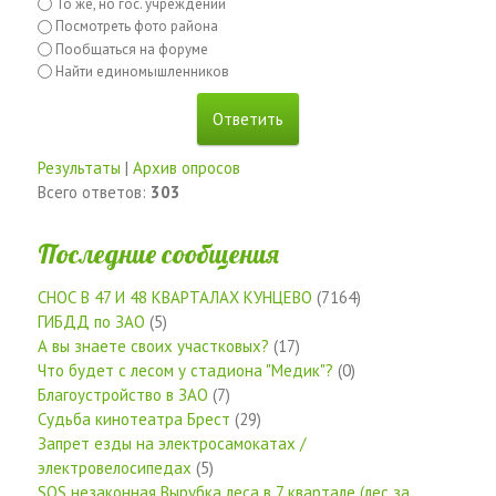
То же, но гос. учреждений
Посмотреть фото района
Пообщаться на форуме
Найти единомышленников
Результаты
|
Архив опросов
Всего ответов:
303
Последние сообщения
СНОС В 47 И 48 КВАРТАЛАХ КУНЦЕВО
(7164)
ГИБДД по ЗАО
(5)
А вы знаете своих участковых?
(17)
Что будет с лесом у стадиона "Медик"?
(0)
Благоустройство в ЗАО
(7)
Судьба кинотеатра Брест
(29)
Запрет езды на электросамокатах /
электровелосипедах
(5)
SOS незаконная Вырубка леса в 7 квартале (лес за