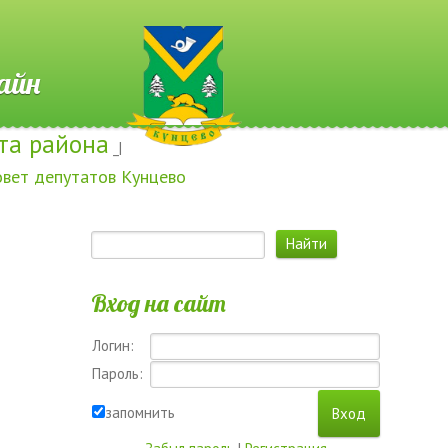
 Онлайн
та района
_|
овет депутатов Кунцево
Вход на сайт
Логин:
Пароль:
запомнить