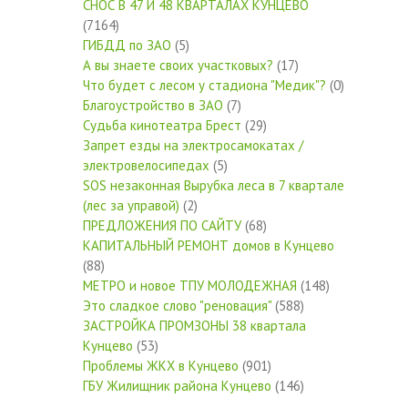
СНОС В 47 И 48 КВАРТАЛАХ КУНЦЕВО
(7164)
ГИБДД по ЗАО
(5)
А вы знаете своих участковых?
(17)
Что будет с лесом у стадиона "Медик"?
(0)
Благоустройство в ЗАО
(7)
Судьба кинотеатра Брест
(29)
Запрет езды на электросамокатах /
электровелосипедах
(5)
SOS незаконная Вырубка леса в 7 квартале
(лес за управой)
(2)
ПРЕДЛОЖЕНИЯ ПО САЙТУ
(68)
КАПИТАЛЬНЫЙ РЕМОНТ домов в Кунцево
(88)
МЕТРО и новое ТПУ МОЛОДЕЖНАЯ
(148)
Это сладкое слово "реновация"
(588)
ЗАСТРОЙКА ПРОМЗОНЫ 38 квартала
Кунцево
(53)
Проблемы ЖКХ в Кунцево
(901)
ГБУ Жилищник района Кунцево
(146)