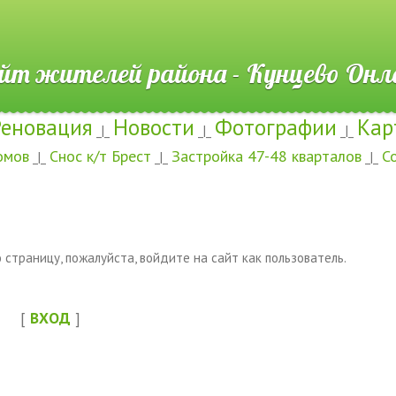
ителей района - Кунцево
Реновация
Новости
Фотографии
Кар
_|_
_|_
_|_
омов
Снос к/т Брест
Застройка 47-48 кварталов
С
_|_
_|_
_|_
страницу, пожалуйста, войдите на сайт как пользователь.
[
ВХОД
]