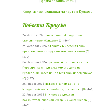
|
|
форма обратной связи
Спортивные площадки на карте в Кунцево
Новости Кунцево
24 Марта 2026
Проишествие: Инцидент на
станции метро «Кунцево»
(
1
) (464)
25 Февраля 2026
Аферисты в мессенджерах
представляются сотрудниками поликлиники
(
0
)
(370)
04 Февраля 2026
Чрезвычайное происшествие:
Перестрелка в подъезде жилого дома на
Рублевском шоссе при задержании преступников
(
0
) (477)
26 Января 2026
Пожар: В жилом доме на
Молдавской улице погибло два человека
(
0
) (441)
22 Января 2026
В Кунцеве задержан
поджигатель-пироман мусорных контейнеров
(
0
)
(463)