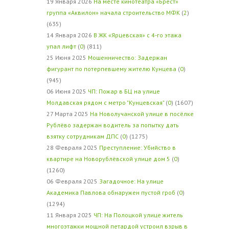
19 Января 2026
На месте кинотеатра «Брест»
группа «Аквилон» начала строительство МФК
(
2
)
(635)
14 Января 2026
В ЖК «Ярцевская» с 4-го этажа
упал лифт
(
0
) (811)
25 Июня 2025
Мошенничество: Задержан
фигурант по потерпевшему жителю Кунцева
(
0
)
(945)
06 Июня 2025
ЧП: Пожар в БЦ на улице
Молдавская рядом с метро "Кунцевская"
(
0
) (1607)
27 Марта 2025
На Новолучанской улице в посёлке
Рублёво задержан водитель за попытку дать
взятку сотрудникам ДПС
(
0
) (1275)
28 Февраля 2025
Преступление: Убийство в
квартире на Новорублёвской улице дом 5
(
0
)
(1260)
06 Февраля 2025
Загадочное: На улице
Академика Павлова обнаружен пустой гроб
(
0
)
(1294)
11 Января 2025
ЧП: На Полоцкой улице житель
многоэтажки мощной петардой устроил взрыв в