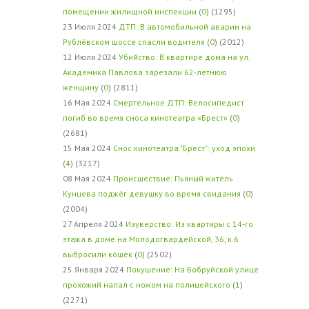
помещении жилищной инспекции
(
0
) (1295)
23 Июля 2024
ДТП: В автомобильной аварии на
Рублёвском шоссе спасли водителя
(
0
) (2012)
12 Июля 2024
Убийство: В квартире дома на ул.
Академика Павлова зарезали 62-летнюю
женщину
(
0
) (2811)
16 Мая 2024
Смертельное ДТП: Велосипедист
погиб во время сноса кинотеатра «Брест»
(
0
)
(2681)
15 Мая 2024
Снос кинотеатра "Брест": уход эпохи
(
4
) (3217)
08 Мая 2024
Происшествие: Пьяный житель
Кунцева поджёг девушку во время свидания
(
0
)
(2004)
27 Апреля 2024
Изуверство: Из квартиры с 14-го
этажа в доме на Молодогвардейской, 36, к.6
выбросили кошек
(
0
) (2502)
25 Января 2024
Покушение: На Бобруйской улице
прохожий напал с ножом на полицейского
(
1
)
(2271)