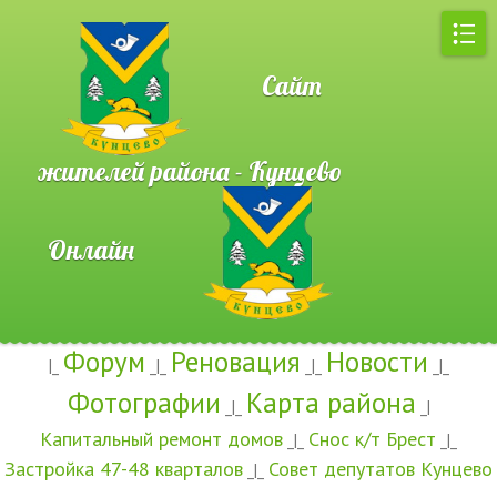
Сайт
жителей района - Кунцево
Онлайн
Форум
Реновация
Новости
|_
_|_
_|_
_|_
Фотографии
Карта района
_|_
_|
Капитальный ремонт домов
Снос к/т Брест
_|_
_|_
Застройка 47-48 кварталов
Совет депутатов Кунцево
_|_