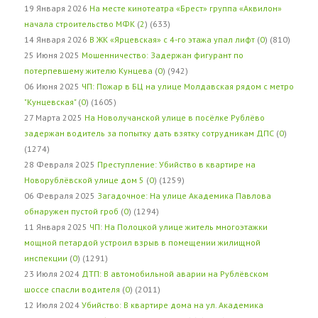
19 Января 2026
На месте кинотеатра «Брест» группа «Аквилон»
начала строительство МФК
(
2
) (633)
14 Января 2026
В ЖК «Ярцевская» с 4-го этажа упал лифт
(
0
) (810)
25 Июня 2025
Мошенничество: Задержан фигурант по
потерпевшему жителю Кунцева
(
0
) (942)
06 Июня 2025
ЧП: Пожар в БЦ на улице Молдавская рядом с метро
"Кунцевская"
(
0
) (1605)
27 Марта 2025
На Новолучанской улице в посёлке Рублёво
задержан водитель за попытку дать взятку сотрудникам ДПС
(
0
)
(1274)
28 Февраля 2025
Преступление: Убийство в квартире на
Новорублёвской улице дом 5
(
0
) (1259)
06 Февраля 2025
Загадочное: На улице Академика Павлова
обнаружен пустой гроб
(
0
) (1294)
11 Января 2025
ЧП: На Полоцкой улице житель многоэтажки
мощной петардой устроил взрыв в помещении жилищной
инспекции
(
0
) (1291)
23 Июля 2024
ДТП: В автомобильной аварии на Рублёвском
шоссе спасли водителя
(
0
) (2011)
12 Июля 2024
Убийство: В квартире дома на ул. Академика