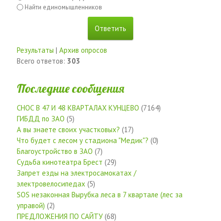
Найти единомышленников
Результаты
|
Архив опросов
Всего ответов:
303
Последние сообщения
СНОС В 47 И 48 КВАРТАЛАХ КУНЦЕВО
(7164)
ГИБДД по ЗАО
(5)
А вы знаете своих участковых?
(17)
Что будет с лесом у стадиона "Медик"?
(0)
Благоустройство в ЗАО
(7)
Судьба кинотеатра Брест
(29)
Запрет езды на электросамокатах /
электровелосипедах
(5)
SOS незаконная Вырубка леса в 7 квартале (лес за
управой)
(2)
ПРЕДЛОЖЕНИЯ ПО САЙТУ
(68)