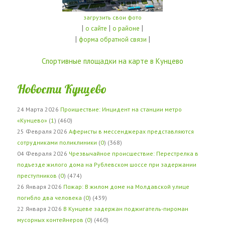
загрузить свои фото
|
|
|
о сайте
о районе
|
|
форма обратной связи
Спортивные площадки на карте в Кунцево
Новости Кунцево
24 Марта 2026
Проишествие: Инцидент на станции метро
«Кунцево»
(
1
) (460)
25 Февраля 2026
Аферисты в мессенджерах представляются
сотрудниками поликлиники
(
0
) (368)
04 Февраля 2026
Чрезвычайное происшествие: Перестрелка в
подъезде жилого дома на Рублевском шоссе при задержании
преступников
(
0
) (474)
26 Января 2026
Пожар: В жилом доме на Молдавской улице
погибло два человека
(
0
) (439)
22 Января 2026
В Кунцеве задержан поджигатель-пироман
мусорных контейнеров
(
0
) (460)