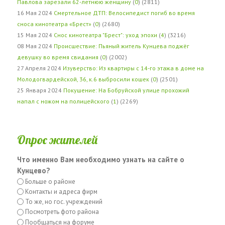
Павлова зарезали 62-летнюю женщину
(
0
) (2811)
16 Мая 2024
Смертельное ДТП: Велосипедист погиб во время
сноса кинотеатра «Брест»
(
0
) (2680)
15 Мая 2024
Снос кинотеатра "Брест": уход эпохи
(
4
) (3216)
08 Мая 2024
Происшествие: Пьяный житель Кунцева поджёг
девушку во время свидания
(
0
) (2002)
27 Апреля 2024
Изуверство: Из квартиры с 14-го этажа в доме на
Молодогвардейской, 36, к.6 выбросили кошек
(
0
) (2501)
25 Января 2024
Покушение: На Бобруйской улице прохожий
напал с ножом на полицейского
(
1
) (2269)
Опрос жителей
Что именно Вам необходимо узнать на сайте о
Кунцево?
Больше о районе
Контакты и адреса фирм
То же, но гос. учреждений
Посмотреть фото района
Пообщаться на форуме