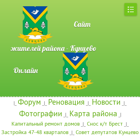
Сайт
жителей района - Кунцево
Онлайн
Форум
Реновация
Новости
|_
_|_
_|_
_|_
Фотографии
Карта района
_|_
_|
Капитальный ремонт домов
Снос к/т Брест
_|_
_|_
Застройка 47-48 кварталов
Совет депутатов Кунцево
_|_