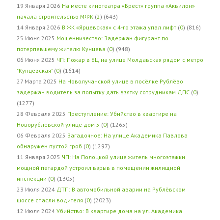
19 Января 2026
На месте кинотеатра «Брест» группа «Аквилон»
начала строительство МФК
(
2
) (643)
14 Января 2026
В ЖК «Ярцевская» с 4-го этажа упал лифт
(
0
) (816)
25 Июня 2025
Мошенничество: Задержан фигурант по
потерпевшему жителю Кунцева
(
0
) (948)
06 Июня 2025
ЧП: Пожар в БЦ на улице Молдавская рядом с метро
"Кунцевская"
(
0
) (1614)
27 Марта 2025
На Новолучанской улице в посёлке Рублёво
задержан водитель за попытку дать взятку сотрудникам ДПС
(
0
)
(1277)
28 Февраля 2025
Преступление: Убийство в квартире на
Новорублёвской улице дом 5
(
0
) (1265)
06 Февраля 2025
Загадочное: На улице Академика Павлова
обнаружен пустой гроб
(
0
) (1297)
11 Января 2025
ЧП: На Полоцкой улице житель многоэтажки
мощной петардой устроил взрыв в помещении жилищной
инспекции
(
0
) (1305)
23 Июля 2024
ДТП: В автомобильной аварии на Рублёвском
шоссе спасли водителя
(
0
) (2023)
12 Июля 2024
Убийство: В квартире дома на ул. Академика