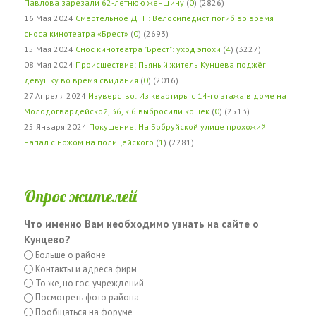
Павлова зарезали 62-летнюю женщину
(
0
) (2826)
16 Мая 2024
Смертельное ДТП: Велосипедист погиб во время
сноса кинотеатра «Брест»
(
0
) (2693)
15 Мая 2024
Снос кинотеатра "Брест": уход эпохи
(
4
) (3227)
08 Мая 2024
Происшествие: Пьяный житель Кунцева поджёг
девушку во время свидания
(
0
) (2016)
27 Апреля 2024
Изуверство: Из квартиры с 14-го этажа в доме на
Молодогвардейской, 36, к.6 выбросили кошек
(
0
) (2513)
25 Января 2024
Покушение: На Бобруйской улице прохожий
напал с ножом на полицейского
(
1
) (2281)
Опрос жителей
Что именно Вам необходимо узнать на сайте о
Кунцево?
Больше о районе
Контакты и адреса фирм
То же, но гос. учреждений
Посмотреть фото района
Пообщаться на форуме