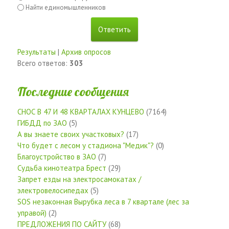
Найти единомышленников
Результаты
|
Архив опросов
Всего ответов:
303
Последние сообщения
СНОС В 47 И 48 КВАРТАЛАХ КУНЦЕВО
(7164)
ГИБДД по ЗАО
(5)
А вы знаете своих участковых?
(17)
Что будет с лесом у стадиона "Медик"?
(0)
Благоустройство в ЗАО
(7)
Судьба кинотеатра Брест
(29)
Запрет езды на электросамокатах /
электровелосипедах
(5)
SOS незаконная Вырубка леса в 7 квартале (лес за
управой)
(2)
ПРЕДЛОЖЕНИЯ ПО САЙТУ
(68)