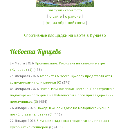
загрузить свои фото
|
|
|
о сайте
о районе
|
|
форма обратной связи
Спортивные площадки на карте в Кунцево
Новости Кунцево
24 Марта 2026
Проишествие: Инцидент на станции метро
«Кунцево»
(
1
) (476)
25 Февраля 2026
Аферисты в мессенджерах представляются
сотрудниками поликлиники
(
0
) (376)
04 Февраля 2026
Чрезвычайное происшествие: Перестрелка в
подъезде жилого дома на Рублевском шоссе при задержании
преступников
(
0
) (484)
26 Января 2026
Пожар: В жилом доме на Молдавской улице
погибло два человека
(
0
) (446)
22 Января 2026
В Кунцеве задержан поджигатель-пироман
мусорных контейнеров
(
0
) (466)