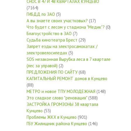
СНОС В 47 И 48 КВАРТАЛАХ КУНЦЕВО
(7164)
ГИБДД по ЗАО
(5)
А вы знаете своих участковых?
(17)
Что будет с лесом у стадиона "Медик"?
(0)
Благоустройство в ЗАО
(7)
Судьба кинотеатра Брест
(29)
Запрет езды на электросамокатах /
электровелосипедах
(5)
SOS незаконная Вырубка леса в 7 квартале
(лес за управой)
(2)
ПРЕДЛОЖЕНИЯ ПО САЙТУ
(68)
КАПИТАЛЬНЫЙ РЕМОНТ домов в Кунцево
(88)
МЕТРО и новое ТПУ МОЛОДЕЖНАЯ
(148)
Это сладкое слово "реновация"
(588)
ЗАСТРОЙКА ПРОМЗОНЫ 38 квартала
Кунцево
(53)
Проблемы ЖКХ в Кунцево
(901)
ГБУ Жилищник района Кунцево
(146)