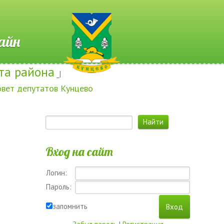
 Онлайн
та района
_|
овет депутатов Кунцево
Вход на сайт
Логин:
Пароль:
запомнить