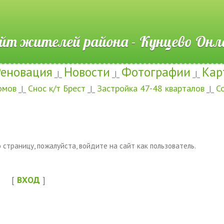
ителей района - Кунцево
Реновация
Новости
Фотографии
Кар
_|_
_|_
_|_
омов
Снос к/т Брест
Застройка 47-48 кварталов
С
_|_
_|_
_|_
страницу, пожалуйста, войдите на сайт как пользователь.
[
ВХОД
]