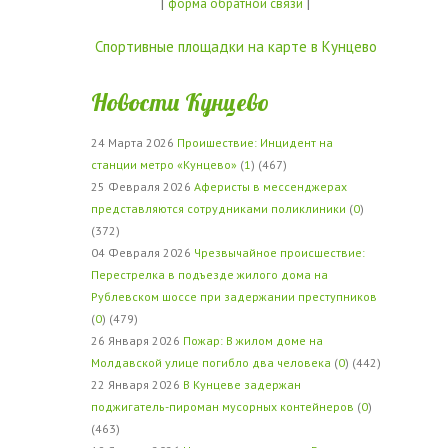
|
|
форма обратной связи
Спортивные площадки на карте в Кунцево
Новости Кунцево
24 Марта 2026
Проишествие: Инцидент на
станции метро «Кунцево»
(
1
) (467)
25 Февраля 2026
Аферисты в мессенджерах
представляются сотрудниками поликлиники
(
0
)
(372)
04 Февраля 2026
Чрезвычайное происшествие:
Перестрелка в подъезде жилого дома на
Рублевском шоссе при задержании преступников
(
0
) (479)
26 Января 2026
Пожар: В жилом доме на
Молдавской улице погибло два человека
(
0
) (442)
22 Января 2026
В Кунцеве задержан
поджигатель-пироман мусорных контейнеров
(
0
)
(463)