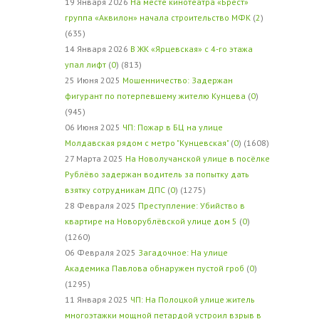
19 Января 2026
На месте кинотеатра «Брест»
группа «Аквилон» начала строительство МФК
(
2
)
(635)
14 Января 2026
В ЖК «Ярцевская» с 4-го этажа
упал лифт
(
0
) (813)
25 Июня 2025
Мошенничество: Задержан
фигурант по потерпевшему жителю Кунцева
(
0
)
(945)
06 Июня 2025
ЧП: Пожар в БЦ на улице
Молдавская рядом с метро "Кунцевская"
(
0
) (1608)
27 Марта 2025
На Новолучанской улице в посёлке
Рублёво задержан водитель за попытку дать
взятку сотрудникам ДПС
(
0
) (1275)
28 Февраля 2025
Преступление: Убийство в
квартире на Новорублёвской улице дом 5
(
0
)
(1260)
06 Февраля 2025
Загадочное: На улице
Академика Павлова обнаружен пустой гроб
(
0
)
(1295)
11 Января 2025
ЧП: На Полоцкой улице житель
многоэтажки мощной петардой устроил взрыв в