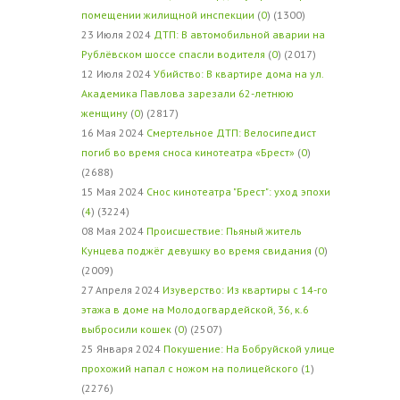
помещении жилищной инспекции
(
0
) (1300)
23 Июля 2024
ДТП: В автомобильной аварии на
Рублёвском шоссе спасли водителя
(
0
) (2017)
12 Июля 2024
Убийство: В квартире дома на ул.
Академика Павлова зарезали 62-летнюю
женщину
(
0
) (2817)
16 Мая 2024
Смертельное ДТП: Велосипедист
погиб во время сноса кинотеатра «Брест»
(
0
)
(2688)
15 Мая 2024
Снос кинотеатра "Брест": уход эпохи
(
4
) (3224)
08 Мая 2024
Происшествие: Пьяный житель
Кунцева поджёг девушку во время свидания
(
0
)
(2009)
27 Апреля 2024
Изуверство: Из квартиры с 14-го
этажа в доме на Молодогвардейской, 36, к.6
выбросили кошек
(
0
) (2507)
25 Января 2024
Покушение: На Бобруйской улице
прохожий напал с ножом на полицейского
(
1
)
(2276)