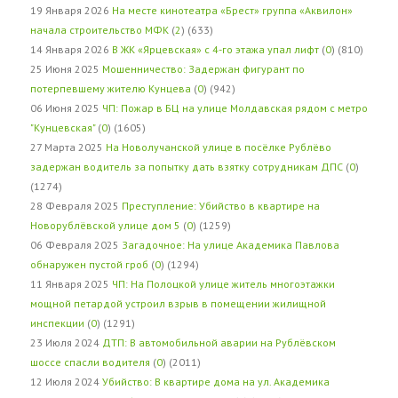
19 Января 2026
На месте кинотеатра «Брест» группа «Аквилон»
начала строительство МФК
(
2
) (633)
14 Января 2026
В ЖК «Ярцевская» с 4-го этажа упал лифт
(
0
) (810)
25 Июня 2025
Мошенничество: Задержан фигурант по
потерпевшему жителю Кунцева
(
0
) (942)
06 Июня 2025
ЧП: Пожар в БЦ на улице Молдавская рядом с метро
"Кунцевская"
(
0
) (1605)
27 Марта 2025
На Новолучанской улице в посёлке Рублёво
задержан водитель за попытку дать взятку сотрудникам ДПС
(
0
)
(1274)
28 Февраля 2025
Преступление: Убийство в квартире на
Новорублёвской улице дом 5
(
0
) (1259)
06 Февраля 2025
Загадочное: На улице Академика Павлова
обнаружен пустой гроб
(
0
) (1294)
11 Января 2025
ЧП: На Полоцкой улице житель многоэтажки
мощной петардой устроил взрыв в помещении жилищной
инспекции
(
0
) (1291)
23 Июля 2024
ДТП: В автомобильной аварии на Рублёвском
шоссе спасли водителя
(
0
) (2011)
12 Июля 2024
Убийство: В квартире дома на ул. Академика