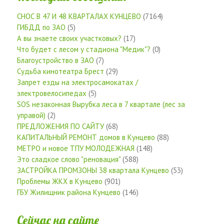
СНОС В 47 И 48 КВАРТАЛАХ КУНЦЕВО
(7164)
ГИБДД по ЗАО
(5)
А вы знаете своих участковых?
(17)
Что будет с лесом у стадиона "Медик"?
(0)
Благоустройство в ЗАО
(7)
Судьба кинотеатра Брест
(29)
Запрет езды на электросамокатах /
электровелосипедах
(5)
SOS незаконная Вырубка леса в 7 квартале (лес за
управой)
(2)
ПРЕДЛОЖЕНИЯ ПО САЙТУ
(68)
КАПИТАЛЬНЫЙ РЕМОНТ домов в Кунцево
(88)
МЕТРО и новое ТПУ МОЛОДЕЖНАЯ
(148)
Это сладкое слово "реновация"
(588)
ЗАСТРОЙКА ПРОМЗОНЫ 38 квартала Кунцево
(53)
Проблемы ЖКХ в Кунцево
(901)
ГБУ Жилищник района Кунцево
(146)
Сейчас на сайте