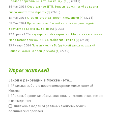
Павлова зарезали 62-летнюю женщину
(
0
) (2811)
16 Мая 2024
Смертельное ДТП: Велосипедист погиб во время
сноса кинотеатра «Брест»
(
0
) (2680)
15 Мая 2024
Снос кинотеатра "Брест": уход эпохи
(
4
) (3216)
08 Мая 2024
Происшествие: Пьяный житель Кунцева поджёг
девушку во время свидания
(
0
) (2003)
27 Апреля 2024
Изуверство: Из квартиры с 14-го этажа в доме на
Молодогвардейской, 36, к.6 выбросили кошек
(
0
) (2501)
25 Января 2024
Покушение: На Бобруйской улице прохожий
напал с ножом на полицейского
(
1
) (2269)
Опрос жителей
Закон о реновации в Москве - это...
Реальная забота о новом комфортном жилье жителей
Москвы
Предвыборное зарабатывание политическоих очков мэром
и президентом
Отвлечение людей от реальных экономических и
политических проблем