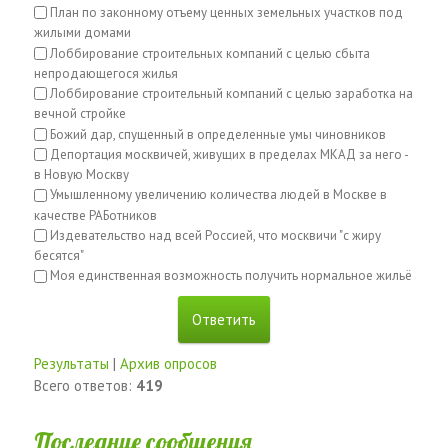
План по законному отъему ценных земельных участков под
жилыми домами
Лоббирование строительных компаний с целью сбыта
непродающегося жилья
Лоббирование строительный компаний с целью заработка на
вечной стройке
Божий дар, спущенный в определенные умы чиновников
Депортация москвичей, живущих в пределах МКАД за него -
в Новую Москву
Умышленному увеличению количества людей в Москве в
качестве РАБотников
Издевательство над всей Россией, что москвичи "с жиру
бесятся"
Моя единственная возможность получить нормальное жильё
Результаты
|
Архив опросов
Всего ответов:
419
Последние сообщения