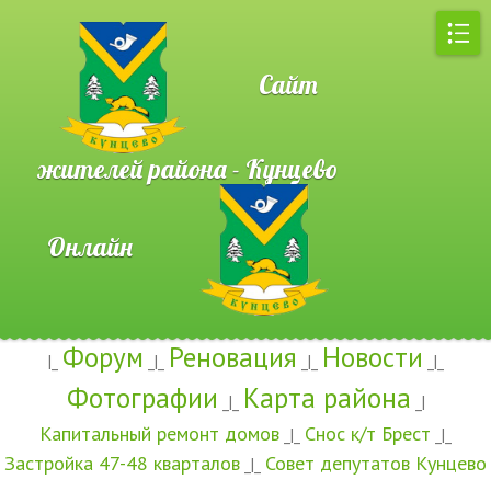
Сайт
жителей района - Кунцево
Онлайн
Форум
Реновация
Новости
|_
_|_
_|_
_|_
Фотографии
Карта района
_|_
_|
Капитальный ремонт домов
Снос к/т Брест
_|_
_|_
Застройка 47-48 кварталов
Совет депутатов Кунцево
_|_