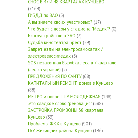
СНОС В 47 И 48 КВАРТАЛАХ КУНЦЕВО
(7164)
ГИБДД по ЗАО
(5)
А вы знаете своих участковых?
(17)
Что будет с лесом у стадиона "Медик"?
(0)
Благоустройство в ЗАО
(7)
Судьба кинотеатра Брест
(29)
Запрет езды на электросамокатах /
электровелосипедах
(5)
SOS незаконная Вырубка леса в 7 квартале
(лес за управой)
(2)
ПРЕДЛОЖЕНИЯ ПО САЙТУ
(68)
КАПИТАЛЬНЫЙ РЕМОНТ домов в Кунцево
(88)
МЕТРО и новое ТПУ МОЛОДЕЖНАЯ
(148)
Это сладкое слово "реновация"
(588)
ЗАСТРОЙКА ПРОМЗОНЫ 38 квартала
Кунцево
(53)
Проблемы ЖКХ в Кунцево
(901)
ГБУ Жилищник района Кунцево
(146)