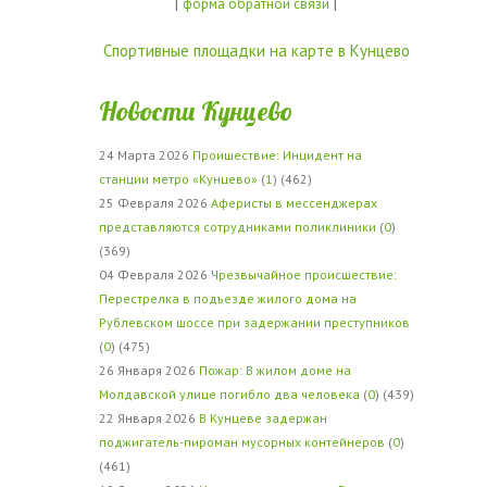
|
|
форма обратной связи
Спортивные площадки на карте в Кунцево
Новости Кунцево
24 Марта 2026
Проишествие: Инцидент на
станции метро «Кунцево»
(
1
) (462)
25 Февраля 2026
Аферисты в мессенджерах
представляются сотрудниками поликлиники
(
0
)
(369)
04 Февраля 2026
Чрезвычайное происшествие:
Перестрелка в подъезде жилого дома на
Рублевском шоссе при задержании преступников
(
0
) (475)
26 Января 2026
Пожар: В жилом доме на
Молдавской улице погибло два человека
(
0
) (439)
22 Января 2026
В Кунцеве задержан
поджигатель-пироман мусорных контейнеров
(
0
)
(461)