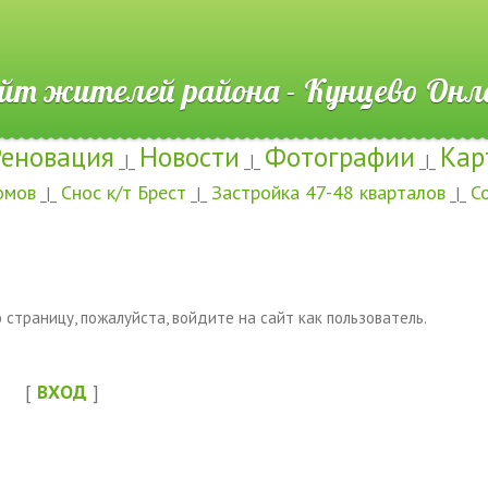
ителей района - Кунцево
Реновация
Новости
Фотографии
Кар
_|_
_|_
_|_
омов
Снос к/т Брест
Застройка 47-48 кварталов
С
_|_
_|_
_|_
страницу, пожалуйста, войдите на сайт как пользователь.
[
ВХОД
]