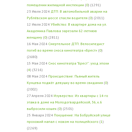
помещении жилищной инспекции
(
0
) (1291)
23 Июля 2024
ДТП: В автомобильной аварии на
Рублёвском шоссе спасли водителя
(
0
) (2011)
12 Июля 2024
Убийство: В квартире дома на ул.
Академика Павлова зарезали 62-летнюю
женщину
(
0
) (2811)
16 Мая 2024
Смертельное ДТП: Велосипедист
погиб во время сноса кинотеатра «Брест»
(
0
)
(2680)
15 Мая 2024
Снос кинотеатра "Брест": уход эпохи
(
4
) (3216)
08 Мая 2024
Происшествие: Пьяный житель
Кунцева поджёг девушку во время свидания
(
0
)
(2002)
27 Апреля 2024
Изуверство: Из квартиры с 14-го
этажа в доме на Молодогвардейской, 36, к.6
выбросили кошек
(
0
) (2501)
25 Января 2024
Покушение: На Бобруйской улице
прохожий напал с ножом на полицейского
(
1
)
(2269)