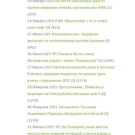
19 Января 2026
На месте кинотеатра «Брест»
группа «Аквилон» начала строительство МФК
(
2
)
(633)
14 Января 2026
В ЖК «Ярцевская» с 4-го этажа
упал лифт
(
0
) (810)
25 Июня 2025
Мошенничество: Задержан
фигурант по потерпевшему жителю Кунцева
(
0
)
(942)
06 Июня 2025
ЧП: Пожар в БЦ на улице
Молдавская рядом с метро "Кунцевская"
(
0
) (1605)
27 Марта 2025
На Новолучанской улице в посёлке
Рублёво задержан водитель за попытку дать
взятку сотрудникам ДПС
(
0
) (1274)
28 Февраля 2025
Преступление: Убийство в
квартире на Новорублёвской улице дом 5
(
0
)
(1259)
06 Февраля 2025
Загадочное: На улице
Академика Павлова обнаружен пустой гроб
(
0
)
(1294)
11 Января 2025
ЧП: На Полоцкой улице житель
многоэтажки мощной петардой устроил взрыв в