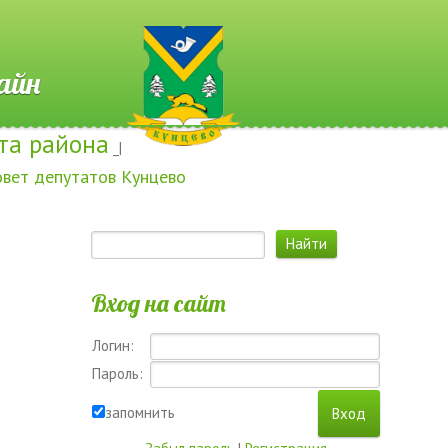
 Онлайн
та района
_|
овет депутатов Кунцево
Вход на сайт
Логин:
Пароль:
запомнить