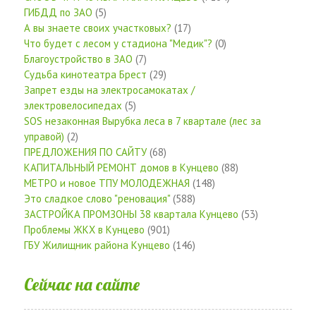
ГИБДД по ЗАО
(5)
А вы знаете своих участковых?
(17)
Что будет с лесом у стадиона "Медик"?
(0)
Благоустройство в ЗАО
(7)
Судьба кинотеатра Брест
(29)
Запрет езды на электросамокатах /
электровелосипедах
(5)
SOS незаконная Вырубка леса в 7 квартале (лес за
управой)
(2)
ПРЕДЛОЖЕНИЯ ПО САЙТУ
(68)
КАПИТАЛЬНЫЙ РЕМОНТ домов в Кунцево
(88)
МЕТРО и новое ТПУ МОЛОДЕЖНАЯ
(148)
Это сладкое слово "реновация"
(588)
ЗАСТРОЙКА ПРОМЗОНЫ 38 квартала Кунцево
(53)
Проблемы ЖКХ в Кунцево
(901)
ГБУ Жилищник района Кунцево
(146)
Сейчас на сайте