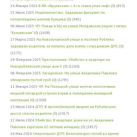
14 Января 2026
В ЖК «Ярцевская» с 4-го этажа упал лифт
(
0
) (813)
25 Июня 2025
Мошенничество: Задержан фигурант по
потерпевшему жителю Кунцева
(
0
) (945)
06 Июня 2025
ЧП: Пожар в БЦ на улице Молдавская рядом с метро
"Кунцевская"
(
0
) (1608)
27 Марта 2025
На Новолучанской улице в посёлке Рублёво
задержан водитель за попытку дать взятку сотрудникам ДПС
(
0
)
(1275)
28 Февраля 2025
Преступление: Убийство в квартире на
Новорублёвской улице дом 5
(
0
) (1260)
06 Февраля 2025
Загадочное: На улице Академика Павлова
обнаружен пустой гроб
(
0
) (1295)
11 Января 2025
ЧП: На Полоцкой улице житель многоэтажки
мощной петардой устроил взрыв в помещении жилищной
инспекции
(
0
) (1300)
23 Июля 2024
ДТП: В автомобильной аварии на Рублёвском
шоссе спасли водителя
(
0
) (2017)
12 Июля 2024
Убийство: В квартире дома на ул. Академика
Павлова зарезали 62-летнюю женщину
(
0
) (2817)
16 Мая 2024
Смертельное ДТП: Велосипедист погиб во время