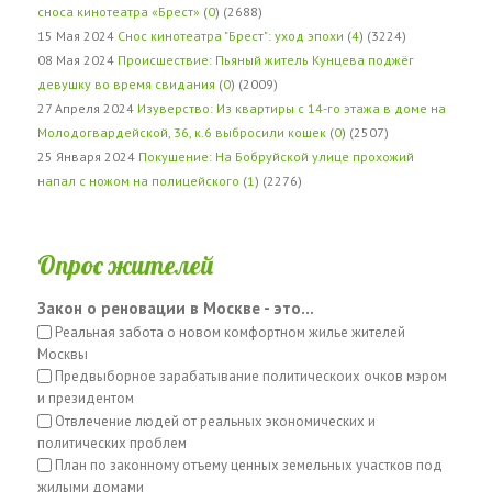
сноса кинотеатра «Брест»
(
0
) (2688)
15 Мая 2024
Снос кинотеатра "Брест": уход эпохи
(
4
) (3224)
08 Мая 2024
Происшествие: Пьяный житель Кунцева поджёг
девушку во время свидания
(
0
) (2009)
27 Апреля 2024
Изуверство: Из квартиры с 14-го этажа в доме на
Молодогвардейской, 36, к.6 выбросили кошек
(
0
) (2507)
25 Января 2024
Покушение: На Бобруйской улице прохожий
напал с ножом на полицейского
(
1
) (2276)
Опрос жителей
Закон о реновации в Москве - это...
Реальная забота о новом комфортном жилье жителей
Москвы
Предвыборное зарабатывание политическоих очков мэром
и президентом
Отвлечение людей от реальных экономических и
политических проблем
План по законному отъему ценных земельных участков под
жилыми домами