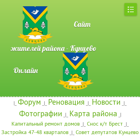
Сайт
жителей района - Кунцево
Онлайн
Форум
Реновация
Новости
|_
_|_
_|_
_|_
Фотографии
Карта района
_|_
_|
Капитальный ремонт домов
Снос к/т Брест
_|_
_|_
Застройка 47-48 кварталов
Совет депутатов Кунцево
_|_