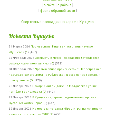
|
|
|
о сайте
о районе
|
|
форма обратной связи
Спортивные площадки на карте в Кунцево
Новости Кунцево
24 Марта 2026
Проишествие: Инцидент на станции метро
«Кунцево»
(
1
) (467)
25 Февраля 2026
Аферисты в мессенджерах представляются
сотрудниками поликлиники
(
0
) (372)
04 Февраля 2026
Чрезвычайное происшествие: Перестрелка в
подъезде жилого дома на Рублевском шоссе при задержании
преступников
(
0
) (479)
26 Января 2026
Пожар: В жилом доме на Молдавской улице
погибло два человека
(
0
) (442)
22 Января 2026
В Кунцеве задержан поджигатель-пироман
мусорных контейнеров
(
0
) (463)
19 Января 2026
На месте кинотеатра «Брест» группа «Аквилон»
начала строительство МФК
(
2
) (635)