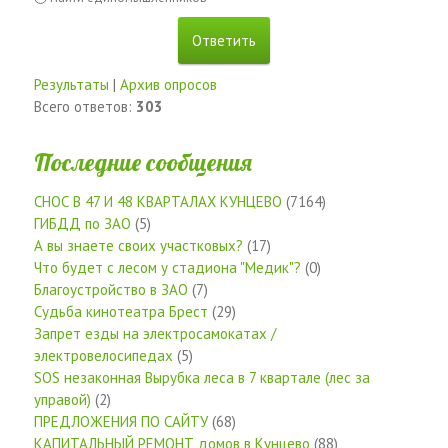
Результаты
|
Архив опросов
Всего ответов:
303
Последние сообщения
СНОС В 47 И 48 КВАРТАЛАХ КУНЦЕВО
(7164)
ГИБДД по ЗАО
(5)
А вы знаете своих участковых?
(17)
Что будет с лесом у стадиона "Медик"?
(0)
Благоустройство в ЗАО
(7)
Судьба кинотеатра Брест
(29)
Запрет езды на электросамокатах /
электровелосипедах
(5)
SOS незаконная Вырубка леса в 7 квартале (лес за
управой)
(2)
ПРЕДЛОЖЕНИЯ ПО САЙТУ
(68)
КАПИТАЛЬНЫЙ РЕМОНТ домов в Кунцево
(88)