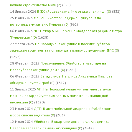
начала строительство МФК
(
2
) (659)
14 Января 2026
В ЖК «Ярцевская» с 4-го этажа упал лифт
(
0
) (832)
25 Июня 2025
Мошенничество: Задержан фигурант по
потерпевшему жителю Кунцева
(
0
) (962)
06 Июня 2025
ЧП: Пожар в БЦ на улице Молдавская рядом с метро
"Кунцевская"
(
0
) (1628)
27 Марта 2025
На Новолучанской улице в посёлке Рублёво
задержан водитель за попытку дать взятку сотрудникам ДПС
(
0
)
(1292)
28 Февраля 2025
Преступление: Убийство в квартире на
Новорублёвской улице дом 5
(
0
) (1280)
06 Февраля 2025
Загадочное: На улице Академика Павлова
обнаружен пустой гроб
(
0
) (1312)
11 Января 2025
ЧП: На Полоцкой улице житель многоэтажки
мощной петардой устроил взрыв в помещении жилищной
инспекции
(
0
) (1320)
23 Июля 2024
ДТП: В автомобильной аварии на Рублёвском
шоссе спасли водителя
(
0
) (2037)
12 Июля 2024
Убийство: В квартире дома на ул. Академика
Павлова зарезали 62-летнюю женщину
(
0
) (2842)