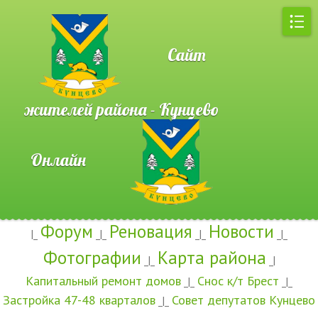
Сайт
жителей района - Кунцево
Онлайн
Форум
Реновация
Новости
|_
_|_
_|_
_|_
Фотографии
Карта района
_|_
_|
Капитальный ремонт домов
Снос к/т Брест
_|_
_|_
Застройка 47-48 кварталов
Совет депутатов Кунцево
_|_