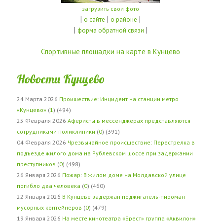
загрузить свои фото
|
|
|
о сайте
о районе
|
|
форма обратной связи
Спортивные площадки на карте в Кунцево
Новости Кунцево
24 Марта 2026
Проишествие: Инцидент на станции метро
«Кунцево»
(
1
) (494)
25 Февраля 2026
Аферисты в мессенджерах представляются
сотрудниками поликлиники
(
0
) (391)
04 Февраля 2026
Чрезвычайное происшествие: Перестрелка в
подъезде жилого дома на Рублевском шоссе при задержании
преступников
(
0
) (498)
26 Января 2026
Пожар: В жилом доме на Молдавской улице
погибло два человека
(
0
) (460)
22 Января 2026
В Кунцеве задержан поджигатель-пироман
мусорных контейнеров
(
0
) (479)
19 Января 2026
На месте кинотеатра «Брест» группа «Аквилон»