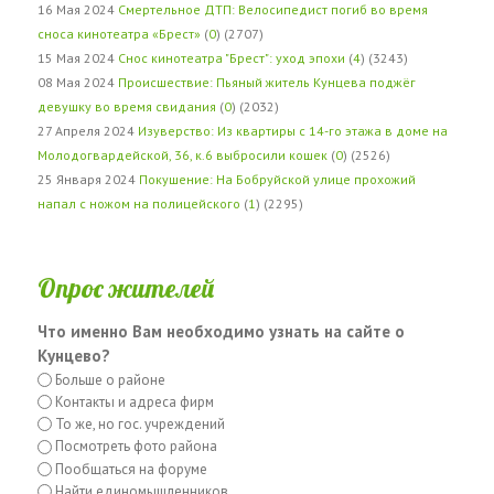
16 Мая 2024
Смертельное ДТП: Велосипедист погиб во время
сноса кинотеатра «Брест»
(
0
) (2707)
15 Мая 2024
Снос кинотеатра "Брест": уход эпохи
(
4
) (3243)
08 Мая 2024
Происшествие: Пьяный житель Кунцева поджёг
девушку во время свидания
(
0
) (2032)
27 Апреля 2024
Изуверство: Из квартиры с 14-го этажа в доме на
Молодогвардейской, 36, к.6 выбросили кошек
(
0
) (2526)
25 Января 2024
Покушение: На Бобруйской улице прохожий
напал с ножом на полицейского
(
1
) (2295)
Опрос жителей
Что именно Вам необходимо узнать на сайте о
Кунцево?
Больше о районе
Контакты и адреса фирм
То же, но гос. учреждений
Посмотреть фото района
Пообщаться на форуме
Найти единомышленников