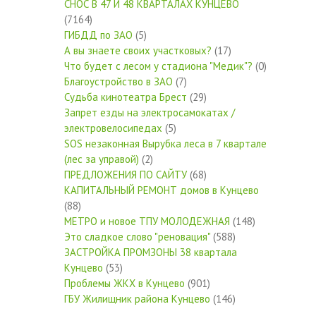
СНОС В 47 И 48 КВАРТАЛАХ КУНЦЕВО
(7164)
ГИБДД по ЗАО
(5)
А вы знаете своих участковых?
(17)
Что будет с лесом у стадиона "Медик"?
(0)
Благоустройство в ЗАО
(7)
Судьба кинотеатра Брест
(29)
Запрет езды на электросамокатах /
электровелосипедах
(5)
SOS незаконная Вырубка леса в 7 квартале
(лес за управой)
(2)
ПРЕДЛОЖЕНИЯ ПО САЙТУ
(68)
КАПИТАЛЬНЫЙ РЕМОНТ домов в Кунцево
(88)
МЕТРО и новое ТПУ МОЛОДЕЖНАЯ
(148)
Это сладкое слово "реновация"
(588)
ЗАСТРОЙКА ПРОМЗОНЫ 38 квартала
Кунцево
(53)
Проблемы ЖКХ в Кунцево
(901)
ГБУ Жилищник района Кунцево
(146)