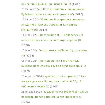
помещении жилищной инспекции
(
0
) (1300)
23 Июля 2024
ДТП: В автомобильной аварии на
Рублёвском шоссе спасли водителя
(
0
) (2017)
12 Июля 2024
Убийство: В квартире дома на ул.
Академика Павлова зарезали 62-летнюю
женщину
(
0
) (2817)
16 Мая 2024
Смертельное ДТП: Велосипедист
погиб во время сноса кинотеатра «Брест»
(
0
)
(2688)
15 Мая 2024
Снос кинотеатра "Брест": уход эпохи
(
4
) (3224)
08 Мая 2024
Происшествие: Пьяный житель
Кунцева поджёг девушку во время свидания
(
0
)
(2009)
27 Апреля 2024
Изуверство: Из квартиры с 14-го
этажа в доме на Молодогвардейской, 36, к.6
выбросили кошек
(
0
) (2507)
25 Января 2024
Покушение: На Бобруйской улице
прохожий напал с ножом на полицейского
(
1
)
(2276)