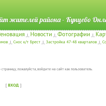
ителей района - Кунцево
Реновация
Новости
Фотографии
Кар
_|_
_|_
_|_
омов
Снос к/т Брест
Застройка 47-48 кварталов
С
_|_
_|_
_|_
страницу, пожалуйста, войдите на сайт как пользователь.
[
ВХОД
]