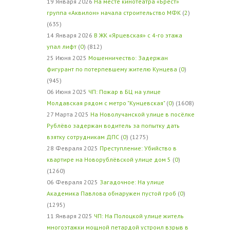
19 Января 2026
На месте кинотеатра «Брест»
группа «Аквилон» начала строительство МФК
(
2
)
(635)
14 Января 2026
В ЖК «Ярцевская» с 4-го этажа
упал лифт
(
0
) (812)
25 Июня 2025
Мошенничество: Задержан
фигурант по потерпевшему жителю Кунцева
(
0
)
(945)
06 Июня 2025
ЧП: Пожар в БЦ на улице
Молдавская рядом с метро "Кунцевская"
(
0
) (1608)
27 Марта 2025
На Новолучанской улице в посёлке
Рублёво задержан водитель за попытку дать
взятку сотрудникам ДПС
(
0
) (1275)
28 Февраля 2025
Преступление: Убийство в
квартире на Новорублёвской улице дом 5
(
0
)
(1260)
06 Февраля 2025
Загадочное: На улице
Академика Павлова обнаружен пустой гроб
(
0
)
(1295)
11 Января 2025
ЧП: На Полоцкой улице житель
многоэтажки мощной петардой устроил взрыв в