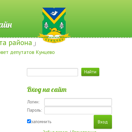
 Онлайн
та района
_|
овет депутатов Кунцево
Вход на сайт
Логин:
Пароль:
запомнить