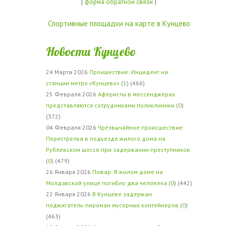
|
|
форма обратной связи
Спортивные площадки на карте в Кунцево
Новости Кунцево
24 Марта 2026
Проишествие: Инцидент на
станции метро «Кунцево»
(
1
) (466)
25 Февраля 2026
Аферисты в мессенджерах
представляются сотрудниками поликлиники
(
0
)
(372)
04 Февраля 2026
Чрезвычайное происшествие:
Перестрелка в подъезде жилого дома на
Рублевском шоссе при задержании преступников
(
0
) (479)
26 Января 2026
Пожар: В жилом доме на
Молдавской улице погибло два человека
(
0
) (442)
22 Января 2026
В Кунцеве задержан
поджигатель-пироман мусорных контейнеров
(
0
)
(463)