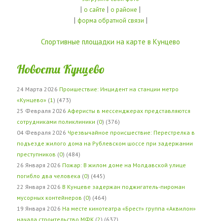
|
|
|
о сайте
о районе
|
|
форма обратной связи
Спортивные площадки на карте в Кунцево
Новости Кунцево
24 Марта 2026
Проишествие: Инцидент на станции метро
«Кунцево»
(
1
) (473)
25 Февраля 2026
Аферисты в мессенджерах представляются
сотрудниками поликлиники
(
0
) (376)
04 Февраля 2026
Чрезвычайное происшествие: Перестрелка в
подъезде жилого дома на Рублевском шоссе при задержании
преступников
(
0
) (484)
26 Января 2026
Пожар: В жилом доме на Молдавской улице
погибло два человека
(
0
) (445)
22 Января 2026
В Кунцеве задержан поджигатель-пироман
мусорных контейнеров
(
0
) (464)
19 Января 2026
На месте кинотеатра «Брест» группа «Аквилон»
начала строительство МФК
(
2
) (637)