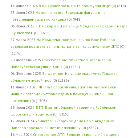
14 Января 2026
В ЖК «Ярцевская» с 4-го этажа упал лифт
(
0
) (816)
25 Июня 2025
Мошенничество: Задержан фигурант по
потерпевшему жителю Кунцева
(
0
) (948)
06 Июня 2025
ЧП: Пожар в БЦ на улице Молдавская рядом с метро
"Кунцевская"
(
0
) (1611)
27 Марта 2025
На Новолучанской улице в посёлке Рублёво
задержан водитель за попытку дать взятку сотрудникам ДПС
(
0
)
(1276)
28 Февраля 2025
Преступление: Убийство в квартире на
Новорублёвской улице дом 5
(
0
) (1261)
06 Февраля 2025
Загадочное: На улице Академика Павлова
обнаружен пустой гроб
(
0
) (1296)
11 Января 2025
ЧП: На Полоцкой улице житель многоэтажки
мощной петардой устроил взрыв в помещении жилищной
инспекции
(
0
) (1303)
23 Июля 2024
ДТП: В автомобильной аварии на Рублёвском
шоссе спасли водителя
(
0
) (2020)
12 Июля 2024
Убийство: В квартире дома на ул. Академика
Павлова зарезали 62-летнюю женщину
(
0
) (2822)
16 Мая 2024
Смертельное ДТП: Велосипедист погиб во время