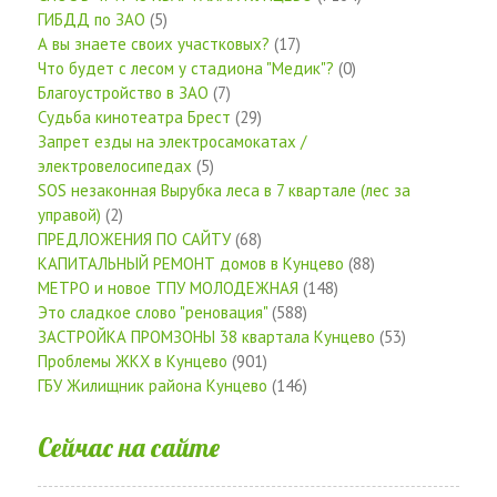
ГИБДД по ЗАО
(5)
А вы знаете своих участковых?
(17)
Что будет с лесом у стадиона "Медик"?
(0)
Благоустройство в ЗАО
(7)
Судьба кинотеатра Брест
(29)
Запрет езды на электросамокатах /
электровелосипедах
(5)
SOS незаконная Вырубка леса в 7 квартале (лес за
управой)
(2)
ПРЕДЛОЖЕНИЯ ПО САЙТУ
(68)
КАПИТАЛЬНЫЙ РЕМОНТ домов в Кунцево
(88)
МЕТРО и новое ТПУ МОЛОДЕЖНАЯ
(148)
Это сладкое слово "реновация"
(588)
ЗАСТРОЙКА ПРОМЗОНЫ 38 квартала Кунцево
(53)
Проблемы ЖКХ в Кунцево
(901)
ГБУ Жилищник района Кунцево
(146)
Сейчас на сайте