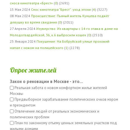
сноса кинотеатра «Брест»
(
0
) (2691)
15 Мая 2024
Снос кинотеатра "Брест": уход эпохи
(
4
) (3227)
08 Мая 2024
Происшествие: Пьяный житель Кунцева поджёг
девушку во время свидания
(
0
) (2011)
27 Апреля 2024
Изуверство: Из квартиры с 14-го этажа в доме на
Молодогвардейской, 36, к.6 выбросили кошек
(
0
) (2510)
25 Января 2024
Покушение: На Бобруйской улице прохожий
напал с ножом на полицейского
(
1
) (2278)
Опрос жителей
Закон о реновации в Москве - это...
Реальная забота о новом комфортном жилье жителей
Москвы
Предвыборное зарабатывание политическоих очков мэром
и президентом
Отвлечение людей от реальных экономических и
политических проблем
План по законному отъему ценных земельных участков под
жилыми домами