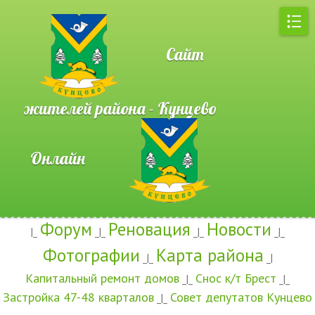
Сайт
жителей района - Кунцево
Онлайн
Форум
Реновация
Новости
|_
_|_
_|_
_|_
Фотографии
Карта района
_|_
_|
Капитальный ремонт домов
Снос к/т Брест
_|_
_|_
Застройка 47-48 кварталов
Совет депутатов Кунцево
_|_