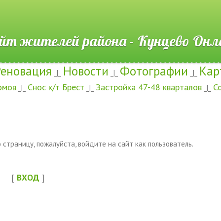
ителей района - Кунцево
Реновация
Новости
Фотографии
Кар
_|_
_|_
_|_
омов
Снос к/т Брест
Застройка 47-48 кварталов
С
_|_
_|_
_|_
страницу, пожалуйста, войдите на сайт как пользователь.
[
ВХОД
]