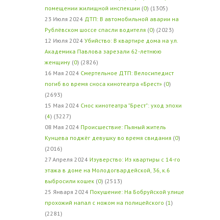
помещении жилищной инспекции
(
0
) (1305)
23 Июля 2024
ДТП: В автомобильной аварии на
Рублёвском шоссе спасли водителя
(
0
) (2023)
12 Июля 2024
Убийство: В квартире дома на ул.
Академика Павлова зарезали 62-летнюю
женщину
(
0
) (2826)
16 Мая 2024
Смертельное ДТП: Велосипедист
погиб во время сноса кинотеатра «Брест»
(
0
)
(2693)
15 Мая 2024
Снос кинотеатра "Брест": уход эпохи
(
4
) (3227)
08 Мая 2024
Происшествие: Пьяный житель
Кунцева поджёг девушку во время свидания
(
0
)
(2016)
27 Апреля 2024
Изуверство: Из квартиры с 14-го
этажа в доме на Молодогвардейской, 36, к.6
выбросили кошек
(
0
) (2513)
25 Января 2024
Покушение: На Бобруйской улице
прохожий напал с ножом на полицейского
(
1
)
(2281)