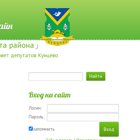
 Онлайн
та района
_|
овет депутатов Кунцево
Вход на сайт
Логин:
Пароль:
запомнить