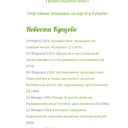
|
|
форма обратной связи
Спортивные площадки на карте в Кунцево
Новости Кунцево
24 Марта 2026
Проишествие: Инцидент на
станции метро «Кунцево»
(
1
) (476)
25 Февраля 2026
Аферисты в мессенджерах
представляются сотрудниками поликлиники
(
0
)
(376)
04 Февраля 2026
Чрезвычайное происшествие:
Перестрелка в подъезде жилого дома на
Рублевском шоссе при задержании преступников
(
0
) (484)
26 Января 2026
Пожар: В жилом доме на
Молдавской улице погибло два человека
(
0
) (446)
22 Января 2026
В Кунцеве задержан
поджигатель-пироман мусорных контейнеров
(
0
)
(466)