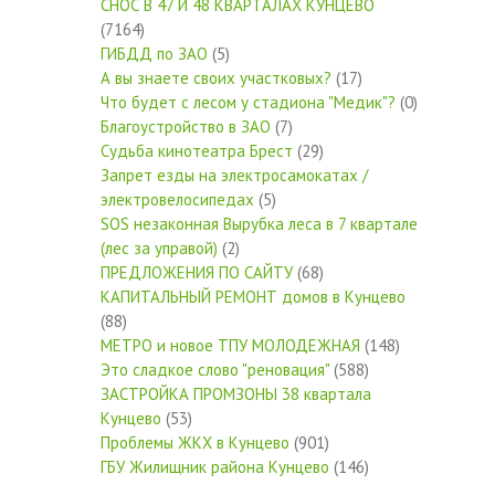
СНОС В 47 И 48 КВАРТАЛАХ КУНЦЕВО
(7164)
ГИБДД по ЗАО
(5)
А вы знаете своих участковых?
(17)
Что будет с лесом у стадиона "Медик"?
(0)
Благоустройство в ЗАО
(7)
Судьба кинотеатра Брест
(29)
Запрет езды на электросамокатах /
электровелосипедах
(5)
SOS незаконная Вырубка леса в 7 квартале
(лес за управой)
(2)
ПРЕДЛОЖЕНИЯ ПО САЙТУ
(68)
КАПИТАЛЬНЫЙ РЕМОНТ домов в Кунцево
(88)
МЕТРО и новое ТПУ МОЛОДЕЖНАЯ
(148)
Это сладкое слово "реновация"
(588)
ЗАСТРОЙКА ПРОМЗОНЫ 38 квартала
Кунцево
(53)
Проблемы ЖКХ в Кунцево
(901)
ГБУ Жилищник района Кунцево
(146)