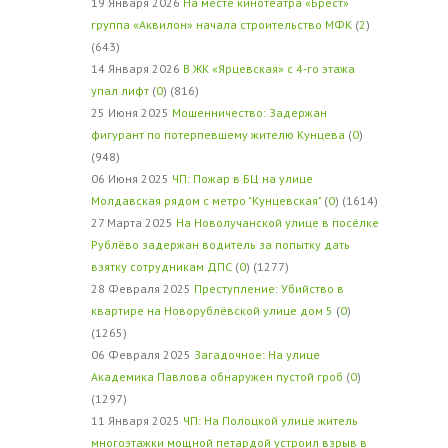
19 Января 2026
На месте кинотеатра «Брест»
группа «Аквилон» начала строительство МФК
(
2
)
(643)
14 Января 2026
В ЖК «Ярцевская» с 4-го этажа
упал лифт
(
0
) (816)
25 Июня 2025
Мошенничество: Задержан
фигурант по потерпевшему жителю Кунцева
(
0
)
(948)
06 Июня 2025
ЧП: Пожар в БЦ на улице
Молдавская рядом с метро "Кунцевская"
(
0
) (1614)
27 Марта 2025
На Новолучанской улице в посёлке
Рублёво задержан водитель за попытку дать
взятку сотрудникам ДПС
(
0
) (1277)
28 Февраля 2025
Преступление: Убийство в
квартире на Новорублёвской улице дом 5
(
0
)
(1265)
06 Февраля 2025
Загадочное: На улице
Академика Павлова обнаружен пустой гроб
(
0
)
(1297)
11 Января 2025
ЧП: На Полоцкой улице житель
многоэтажки мощной петардой устроил взрыв в