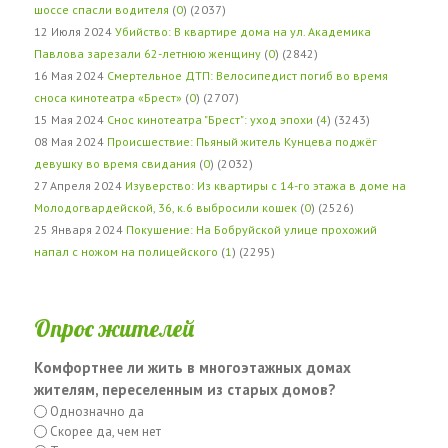
шоссе спасли водителя
(
0
) (2037)
12 Июля 2024
Убийство: В квартире дома на ул. Академика
Павлова зарезали 62-летнюю женщину
(
0
) (2842)
16 Мая 2024
Смертельное ДТП: Велосипедист погиб во время
сноса кинотеатра «Брест»
(
0
) (2707)
15 Мая 2024
Снос кинотеатра "Брест": уход эпохи
(
4
) (3243)
08 Мая 2024
Происшествие: Пьяный житель Кунцева поджёг
девушку во время свидания
(
0
) (2032)
27 Апреля 2024
Изуверство: Из квартиры с 14-го этажа в доме на
Молодогвардейской, 36, к.6 выбросили кошек
(
0
) (2526)
25 Января 2024
Покушение: На Бобруйской улице прохожий
напал с ножом на полицейского
(
1
) (2295)
Опрос жителей
Комфортнее ли жить в многоэтажных домах
жителям, переселенным из старых домов?
Однозначно да
Скорее да, чем нет