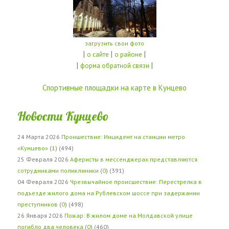
загрузить свои фото
|
|
|
о сайте
о районе
|
|
форма обратной связи
Спортивные площадки на карте в Кунцево
Новости Кунцево
24 Марта 2026
Проишествие: Инцидент на станции метро
«Кунцево»
(
1
) (494)
25 Февраля 2026
Аферисты в мессенджерах представляются
сотрудниками поликлиники
(
0
) (391)
04 Февраля 2026
Чрезвычайное происшествие: Перестрелка в
подъезде жилого дома на Рублевском шоссе при задержании
преступников
(
0
) (498)
26 Января 2026
Пожар: В жилом доме на Молдавской улице
погибло два человека
(
0
) (460)