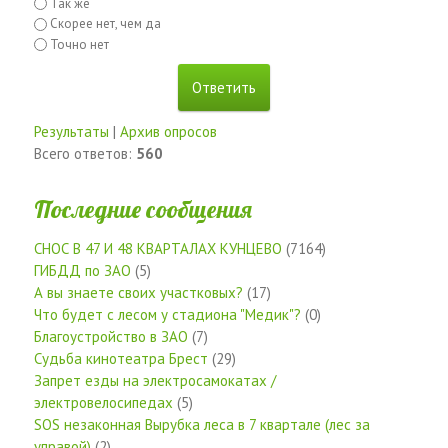
Так же
Скорее нет, чем да
Точно нет
Результаты
|
Архив опросов
Всего ответов:
560
Последние сообщения
СНОС В 47 И 48 КВАРТАЛАХ КУНЦЕВО
(7164)
ГИБДД по ЗАО
(5)
А вы знаете своих участковых?
(17)
Что будет с лесом у стадиона "Медик"?
(0)
Благоустройство в ЗАО
(7)
Судьба кинотеатра Брест
(29)
Запрет езды на электросамокатах /
электровелосипедах
(5)
SOS незаконная Вырубка леса в 7 квартале (лес за
управой)
(2)