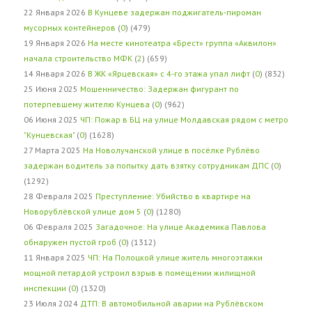
22 Января 2026
В Кунцеве задержан поджигатель-пироман
мусорных контейнеров
(
0
) (479)
19 Января 2026
На месте кинотеатра «Брест» группа «Аквилон»
начала строительство МФК
(
2
) (659)
14 Января 2026
В ЖК «Ярцевская» с 4-го этажа упал лифт
(
0
) (832)
25 Июня 2025
Мошенничество: Задержан фигурант по
потерпевшему жителю Кунцева
(
0
) (962)
06 Июня 2025
ЧП: Пожар в БЦ на улице Молдавская рядом с метро
"Кунцевская"
(
0
) (1628)
27 Марта 2025
На Новолучанской улице в посёлке Рублёво
задержан водитель за попытку дать взятку сотрудникам ДПС
(
0
)
(1292)
28 Февраля 2025
Преступление: Убийство в квартире на
Новорублёвской улице дом 5
(
0
) (1280)
06 Февраля 2025
Загадочное: На улице Академика Павлова
обнаружен пустой гроб
(
0
) (1312)
11 Января 2025
ЧП: На Полоцкой улице житель многоэтажки
мощной петардой устроил взрыв в помещении жилищной
инспекции
(
0
) (1320)
23 Июля 2024
ДТП: В автомобильной аварии на Рублёвском