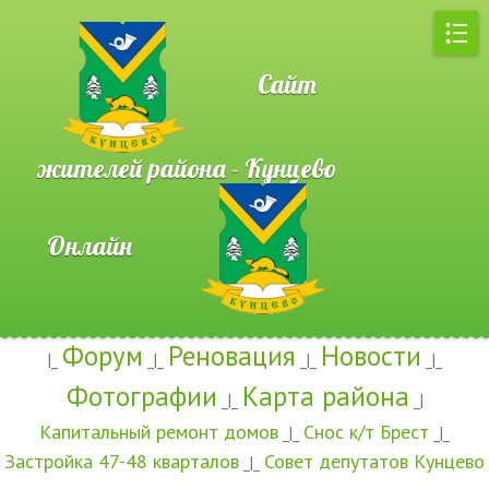
Сайт
жителей района - Кунцево
Онлайн
Форум
Реновация
Новости
|_
_|_
_|_
_|_
Фотографии
Карта района
_|_
_|
Капитальный ремонт домов
Снос к/т Брест
_|_
_|_
Застройка 47-48 кварталов
Совет депутатов Кунцево
_|_