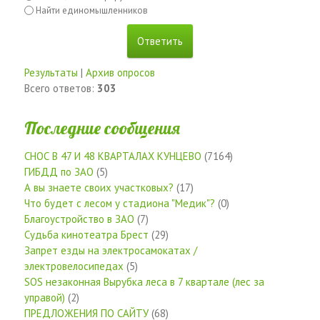
Найти единомышленников
Результаты
|
Архив опросов
Всего ответов:
303
Последние сообщения
СНОС В 47 И 48 КВАРТАЛАХ КУНЦЕВО
(7164)
ГИБДД по ЗАО
(5)
А вы знаете своих участковых?
(17)
Что будет с лесом у стадиона "Медик"?
(0)
Благоустройство в ЗАО
(7)
Судьба кинотеатра Брест
(29)
Запрет езды на электросамокатах /
электровелосипедах
(5)
SOS незаконная Вырубка леса в 7 квартале (лес за
управой)
(2)
ПРЕДЛОЖЕНИЯ ПО САЙТУ
(68)