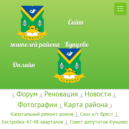
Сайт
жителей района - Кунцево
Онлайн
Форум
Реновация
Новости
|_
_|_
_|_
_|_
Фотографии
Карта района
_|_
_|
Капитальный ремонт домов
Снос к/т Брест
_|_
_|_
Застройка 47-48 кварталов
Совет депутатов Кунцево
_|_