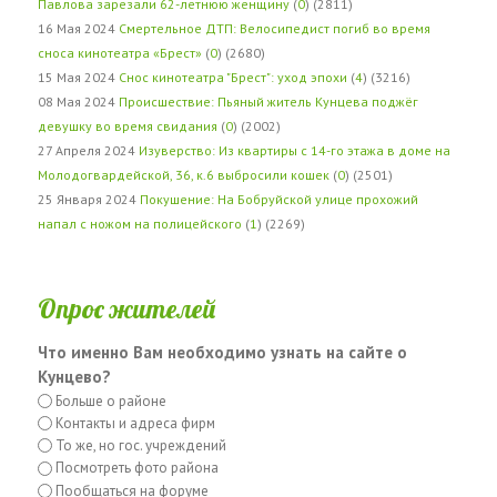
Павлова зарезали 62-летнюю женщину
(
0
) (2811)
16 Мая 2024
Смертельное ДТП: Велосипедист погиб во время
сноса кинотеатра «Брест»
(
0
) (2680)
15 Мая 2024
Снос кинотеатра "Брест": уход эпохи
(
4
) (3216)
08 Мая 2024
Происшествие: Пьяный житель Кунцева поджёг
девушку во время свидания
(
0
) (2002)
27 Апреля 2024
Изуверство: Из квартиры с 14-го этажа в доме на
Молодогвардейской, 36, к.6 выбросили кошек
(
0
) (2501)
25 Января 2024
Покушение: На Бобруйской улице прохожий
напал с ножом на полицейского
(
1
) (2269)
Опрос жителей
Что именно Вам необходимо узнать на сайте о
Кунцево?
Больше о районе
Контакты и адреса фирм
То же, но гос. учреждений
Посмотреть фото района
Пообщаться на форуме