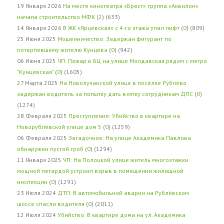
19 Января 2026
На месте кинотеатра «Брест» группа «Аквилон»
начала строительство МФК
(
2
) (633)
14 Января 2026
В ЖК «Ярцевская» с 4-го этажа упал лифт
(
0
) (809)
25 Июня 2025
Мошенничество: Задержан фигурант по
потерпевшему жителю Кунцева
(
0
) (942)
06 Июня 2025
ЧП: Пожар в БЦ на улице Молдавская рядом с метро
"Кунцевская"
(
0
) (1605)
27 Марта 2025
На Новолучанской улице в посёлке Рублёво
задержан водитель за попытку дать взятку сотрудникам ДПС
(
0
)
(1274)
28 Февраля 2025
Преступление: Убийство в квартире на
Новорублёвской улице дом 5
(
0
) (1259)
06 Февраля 2025
Загадочное: На улице Академика Павлова
обнаружен пустой гроб
(
0
) (1294)
11 Января 2025
ЧП: На Полоцкой улице житель многоэтажки
мощной петардой устроил взрыв в помещении жилищной
инспекции
(
0
) (1291)
23 Июля 2024
ДТП: В автомобильной аварии на Рублёвском
шоссе спасли водителя
(
0
) (2011)
12 Июля 2024
Убийство: В квартире дома на ул. Академика