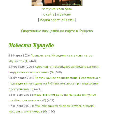
загрузить свои фото
|
|
|
о сайте
о районе
|
|
форма обратной связи
Спортивные площадки на карте в Кунцево
Новости Кунцево
24 Марта 2026
Проишествие: Инцидент на станции метро
«Кунцево»
(
1
) (460)
25 Февраля 2026
Аферисты в мессенджерах представляются
сотрудниками поликлиники
(
0
) (368)
04 Февраля 2026
Чрезвычайное происшествие: Перестрелка в
подъезде жилого дома на Рублевском шоссе при задержании
преступников
(
0
) (474)
26 Января 2026
Пожар: В жилом доме на Молдавской улице
погибло два человека
(
0
) (439)
22 Января 2026
В Кунцеве задержан поджигатель-пироман
мусорных контейнеров
(
0
) (460)