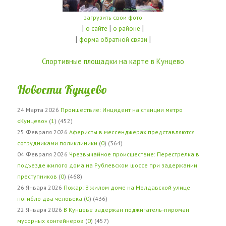
загрузить свои фото
|
|
|
о сайте
о районе
|
|
форма обратной связи
Спортивные площадки на карте в Кунцево
Новости Кунцево
24 Марта 2026
Проишествие: Инцидент на станции метро
«Кунцево»
(
1
) (452)
25 Февраля 2026
Аферисты в мессенджерах представляются
сотрудниками поликлиники
(
0
) (364)
04 Февраля 2026
Чрезвычайное происшествие: Перестрелка в
подъезде жилого дома на Рублевском шоссе при задержании
преступников
(
0
) (468)
26 Января 2026
Пожар: В жилом доме на Молдавской улице
погибло два человека
(
0
) (436)
22 Января 2026
В Кунцеве задержан поджигатель-пироман
мусорных контейнеров
(
0
) (457)