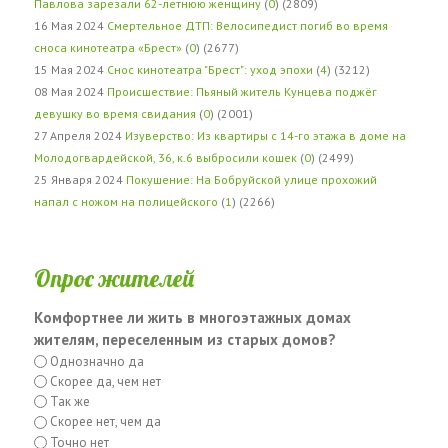
Павлова зарезали 62-летнюю женщину
(
0
) (2809)
16 Мая 2024
Смертельное ДТП: Велосипедист погиб во время
сноса кинотеатра «Брест»
(
0
) (2677)
15 Мая 2024
Снос кинотеатра "Брест": уход эпохи
(
4
) (3212)
08 Мая 2024
Происшествие: Пьяный житель Кунцева поджёг
девушку во время свидания
(
0
) (2001)
27 Апреля 2024
Изуверство: Из квартиры с 14-го этажа в доме на
Молодогвардейской, 36, к.6 выбросили кошек
(
0
) (2499)
25 Января 2024
Покушение: На Бобруйской улице прохожий
напал с ножом на полицейского
(
1
) (2266)
Опрос жителей
Комфортнее ли жить в многоэтажных домах
жителям, переселенным из старых домов?
Однозначно да
Скорее да, чем нет
Так же
Скорее нет, чем да
Точно нет