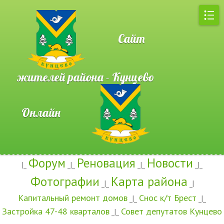
Сайт
жителей района - Кунцево
Онлайн
Форум
Реновация
Новости
|_
_|_
_|_
_|_
Фотографии
Карта района
_|_
_|
Капитальный ремонт домов
Снос к/т Брест
_|_
_|_
Застройка 47-48 кварталов
Совет депутатов Кунцево
_|_