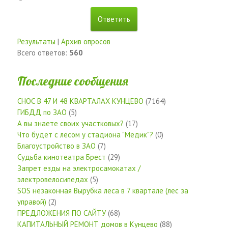
Результаты
|
Архив опросов
Всего ответов:
560
Последние сообщения
СНОС В 47 И 48 КВАРТАЛАХ КУНЦЕВО
(7164)
ГИБДД по ЗАО
(5)
А вы знаете своих участковых?
(17)
Что будет с лесом у стадиона "Медик"?
(0)
Благоустройство в ЗАО
(7)
Судьба кинотеатра Брест
(29)
Запрет езды на электросамокатах /
электровелосипедах
(5)
SOS незаконная Вырубка леса в 7 квартале (лес за
управой)
(2)
ПРЕДЛОЖЕНИЯ ПО САЙТУ
(68)
КАПИТАЛЬНЫЙ РЕМОНТ домов в Кунцево
(88)