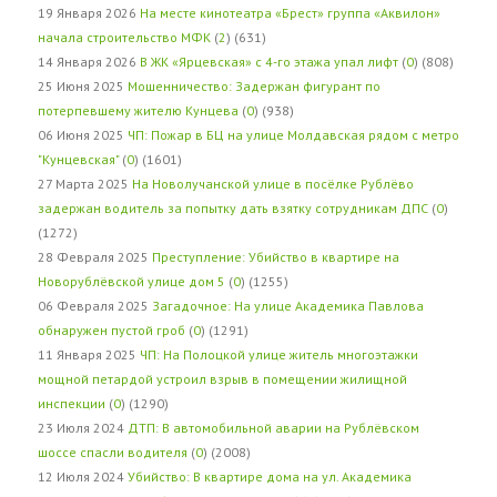
19 Января 2026
На месте кинотеатра «Брест» группа «Аквилон»
начала строительство МФК
(
2
) (631)
14 Января 2026
В ЖК «Ярцевская» с 4-го этажа упал лифт
(
0
) (808)
25 Июня 2025
Мошенничество: Задержан фигурант по
потерпевшему жителю Кунцева
(
0
) (938)
06 Июня 2025
ЧП: Пожар в БЦ на улице Молдавская рядом с метро
"Кунцевская"
(
0
) (1601)
27 Марта 2025
На Новолучанской улице в посёлке Рублёво
задержан водитель за попытку дать взятку сотрудникам ДПС
(
0
)
(1272)
28 Февраля 2025
Преступление: Убийство в квартире на
Новорублёвской улице дом 5
(
0
) (1255)
06 Февраля 2025
Загадочное: На улице Академика Павлова
обнаружен пустой гроб
(
0
) (1291)
11 Января 2025
ЧП: На Полоцкой улице житель многоэтажки
мощной петардой устроил взрыв в помещении жилищной
инспекции
(
0
) (1290)
23 Июля 2024
ДТП: В автомобильной аварии на Рублёвском
шоссе спасли водителя
(
0
) (2008)
12 Июля 2024
Убийство: В квартире дома на ул. Академика