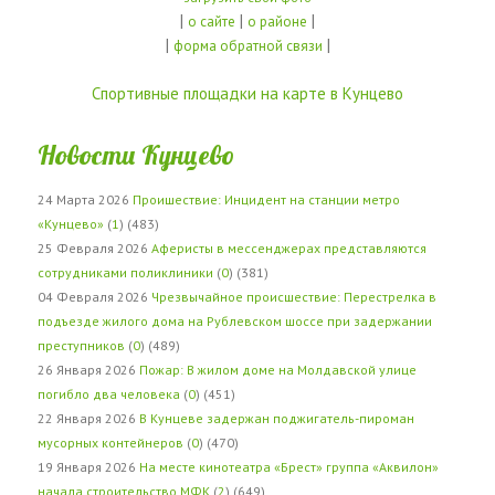
|
|
|
о сайте
о районе
|
|
форма обратной связи
Спортивные площадки на карте в Кунцево
Новости Кунцево
24 Марта 2026
Проишествие: Инцидент на станции метро
«Кунцево»
(
1
) (483)
25 Февраля 2026
Аферисты в мессенджерах представляются
сотрудниками поликлиники
(
0
) (381)
04 Февраля 2026
Чрезвычайное происшествие: Перестрелка в
подъезде жилого дома на Рублевском шоссе при задержании
преступников
(
0
) (489)
26 Января 2026
Пожар: В жилом доме на Молдавской улице
погибло два человека
(
0
) (451)
22 Января 2026
В Кунцеве задержан поджигатель-пироман
мусорных контейнеров
(
0
) (470)
19 Января 2026
На месте кинотеатра «Брест» группа «Аквилон»
начала строительство МФК
(
2
) (649)