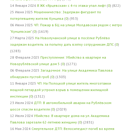
14 Января 2026
В ЖК «Ярцевская» с 4-го этажа упал лифт
(
0
) (822)
25 Июня 2025
Мошенничество: Задержан фигурант по
потерпевшему жителю Кунцева
(
0
) (953)
06 Июня 2025
ЧП: Пожар в БЦ на улице Молдавская рядом с метро
"Кунцевская"
(
0
) (1619)
27 Марта 2025
На Новолучанской улице в посёлке Рублёво
задержан водитель за попытку дать взятку сотрудникам ДПС
(
0
)
(1283)
28 Февраля 2025
Преступление: Убийство в квартире на
Новорублёвской улице дом 5
(
0
) (1271)
06 Февраля 2025
Загадочное: На улице Академика Павлова
обнаружен пустой гроб
(
0
) (1303)
11 Января 2025
ЧП: На Полоцкой улице житель многоэтажки
мощной петардой устроил взрыв в помещении жилищной
инспекции
(
0
) (1312)
23 Июля 2024
ДТП: В автомобильной аварии на Рублёвском
шоссе спасли водителя
(
0
) (2029)
12 Июля 2024
Убийство: В квартире дома на ул. Академика
Павлова зарезали 62-летнюю женщину
(
0
) (2831)
16 Мая 2024
Смертельное ДТП: Велосипедист погиб во время