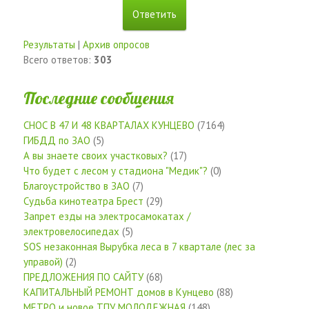
Результаты
|
Архив опросов
Всего ответов:
303
Последние сообщения
СНОС В 47 И 48 КВАРТАЛАХ КУНЦЕВО
(7164)
ГИБДД по ЗАО
(5)
А вы знаете своих участковых?
(17)
Что будет с лесом у стадиона "Медик"?
(0)
Благоустройство в ЗАО
(7)
Судьба кинотеатра Брест
(29)
Запрет езды на электросамокатах /
электровелосипедах
(5)
SOS незаконная Вырубка леса в 7 квартале (лес за
управой)
(2)
ПРЕДЛОЖЕНИЯ ПО САЙТУ
(68)
КАПИТАЛЬНЫЙ РЕМОНТ домов в Кунцево
(88)
МЕТРО и новое ТПУ МОЛОДЕЖНАЯ
(148)