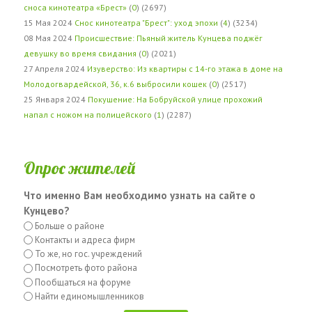
сноса кинотеатра «Брест»
(
0
) (2697)
15 Мая 2024
Снос кинотеатра "Брест": уход эпохи
(
4
) (3234)
08 Мая 2024
Происшествие: Пьяный житель Кунцева поджёг
девушку во время свидания
(
0
) (2021)
27 Апреля 2024
Изуверство: Из квартиры с 14-го этажа в доме на
Молодогвардейской, 36, к.6 выбросили кошек
(
0
) (2517)
25 Января 2024
Покушение: На Бобруйской улице прохожий
напал с ножом на полицейского
(
1
) (2287)
Опрос жителей
Что именно Вам необходимо узнать на сайте о
Кунцево?
Больше о районе
Контакты и адреса фирм
То же, но гос. учреждений
Посмотреть фото района
Пообщаться на форуме
Найти единомышленников