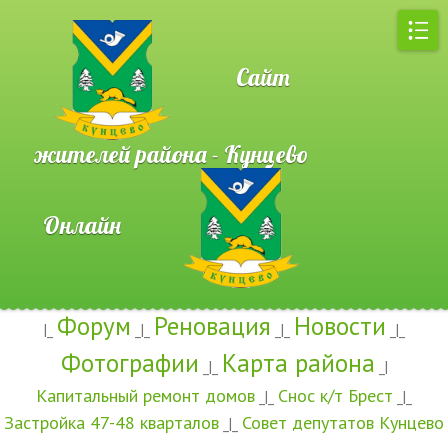
Сайт
жителей района - Кунцево
Онлайн
Форум
Реновация
Новости
|_
_|_
_|_
_|_
Фотографии
Карта района
_|_
_|
Капитальный ремонт домов
Снос к/т Брест
_|_
_|_
Застройка 47-48 кварталов
Совет депутатов Кунцево
_|_