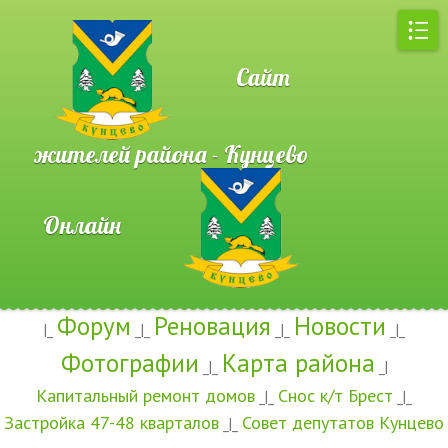
Сайт
жителей района - Кунцево
Онлайн
Форум
Реновация
Новости
|_
_|_
_|_
_|_
Фотографии
Карта района
_|_
_|
Капитальный ремонт домов
Снос к/т Брест
_|_
_|_
Застройка 47-48 кварталов
Совет депутатов Кунцево
_|_