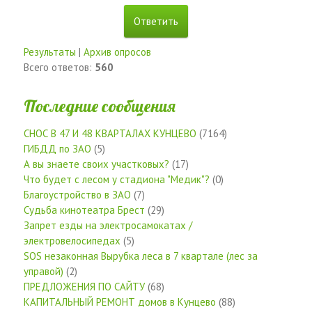
Результаты
|
Архив опросов
Всего ответов:
560
Последние сообщения
СНОС В 47 И 48 КВАРТАЛАХ КУНЦЕВО
(7164)
ГИБДД по ЗАО
(5)
А вы знаете своих участковых?
(17)
Что будет с лесом у стадиона "Медик"?
(0)
Благоустройство в ЗАО
(7)
Судьба кинотеатра Брест
(29)
Запрет езды на электросамокатах /
электровелосипедах
(5)
SOS незаконная Вырубка леса в 7 квартале (лес за
управой)
(2)
ПРЕДЛОЖЕНИЯ ПО САЙТУ
(68)
КАПИТАЛЬНЫЙ РЕМОНТ домов в Кунцево
(88)