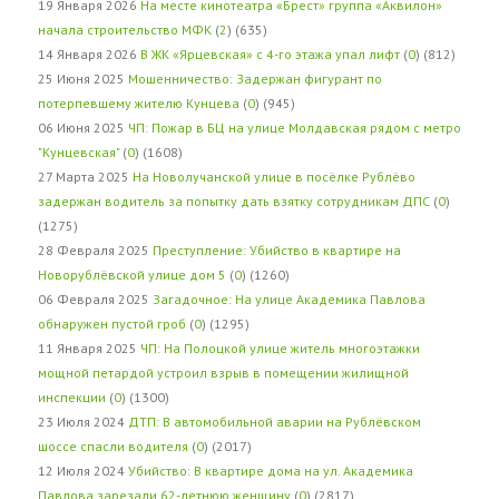
19 Января 2026
На месте кинотеатра «Брест» группа «Аквилон»
начала строительство МФК
(
2
) (635)
14 Января 2026
В ЖК «Ярцевская» с 4-го этажа упал лифт
(
0
) (812)
25 Июня 2025
Мошенничество: Задержан фигурант по
потерпевшему жителю Кунцева
(
0
) (945)
06 Июня 2025
ЧП: Пожар в БЦ на улице Молдавская рядом с метро
"Кунцевская"
(
0
) (1608)
27 Марта 2025
На Новолучанской улице в посёлке Рублёво
задержан водитель за попытку дать взятку сотрудникам ДПС
(
0
)
(1275)
28 Февраля 2025
Преступление: Убийство в квартире на
Новорублёвской улице дом 5
(
0
) (1260)
06 Февраля 2025
Загадочное: На улице Академика Павлова
обнаружен пустой гроб
(
0
) (1295)
11 Января 2025
ЧП: На Полоцкой улице житель многоэтажки
мощной петардой устроил взрыв в помещении жилищной
инспекции
(
0
) (1300)
23 Июля 2024
ДТП: В автомобильной аварии на Рублёвском
шоссе спасли водителя
(
0
) (2017)
12 Июля 2024
Убийство: В квартире дома на ул. Академика
Павлова зарезали 62-летнюю женщину
(
0
) (2817)