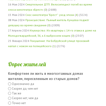
16 Мая 2024
Смертельное ДТП: Велосипедист погиб во время
сноса кинотеатра «Брест»
(
0
) (2688)
15 Мая 2024
Снос кинотеатра "Брест": уход эпохи
(
4
) (3224)
08 Мая 2024
Происшествие: Пьяный житель Кунцева поджёг
девушку во время свидания
(
0
) (2009)
27 Апреля 2024
Изуверство: Из квартиры с 14-го этажа в доме на
Молодогвардейской, 36, к.6 выбросили кошек
(
0
) (2507)
25 Января 2024
Покушение: На Бобруйской улице прохожий
напал с ножом на полицейского
(
1
) (2276)
Опрос жителей
Комфортнее ли жить в многоэтажных домах
жителям, переселенным из старых домов?
Однозначно да
Скорее да, чем нет
Так же
Скорее нет, чем да
Точно нет