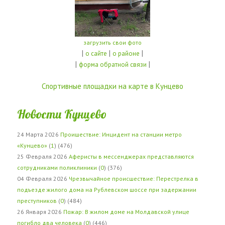
загрузить свои фото
|
|
|
о сайте
о районе
|
|
форма обратной связи
Спортивные площадки на карте в Кунцево
Новости Кунцево
24 Марта 2026
Проишествие: Инцидент на станции метро
«Кунцево»
(
1
) (476)
25 Февраля 2026
Аферисты в мессенджерах представляются
сотрудниками поликлиники
(
0
) (376)
04 Февраля 2026
Чрезвычайное происшествие: Перестрелка в
подъезде жилого дома на Рублевском шоссе при задержании
преступников
(
0
) (484)
26 Января 2026
Пожар: В жилом доме на Молдавской улице
погибло два человека
(
0
) (446)