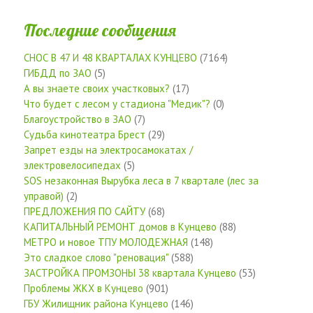
Последние сообщения
СНОС В 47 И 48 КВАРТАЛАХ КУНЦЕВО
(7164)
ГИБДД по ЗАО
(5)
А вы знаете своих участковых?
(17)
Что будет с лесом у стадиона "Медик"?
(0)
Благоустройство в ЗАО
(7)
Судьба кинотеатра Брест
(29)
Запрет езды на электросамокатах /
электровелосипедах
(5)
SOS незаконная Вырубка леса в 7 квартале (лес за
управой)
(2)
ПРЕДЛОЖЕНИЯ ПО САЙТУ
(68)
КАПИТАЛЬНЫЙ РЕМОНТ домов в Кунцево
(88)
МЕТРО и новое ТПУ МОЛОДЕЖНАЯ
(148)
Это сладкое слово "реновация"
(588)
ЗАСТРОЙКА ПРОМЗОНЫ 38 квартала Кунцево
(53)
Проблемы ЖКХ в Кунцево
(901)
ГБУ Жилищник района Кунцево
(146)