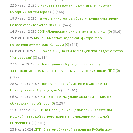
22 Января 2026
В Кунцеве задержан поджигатель-пироман
мусорных контейнеров
(
0
) (466)
19 Января 2026
На месте кинотеатра «Брест» группа «Аквилон»
начала строительство МФК
(
2
) (643)
14 Января 2026
В ЖК «Ярцевская» с 4-го этажа упал лифт
(
0
) (816)
25 Июня 2025
Мошенничество: Задержан фигурант по
потерпевшему жителю Кунцева
(
0
) (948)
06 Июня 2025
ЧП: Пожар в БЦ на улице Молдавская рядом с метро
"Кунцевская"
(
0
) (1614)
27 Марта 2025
На Новолучанской улице в посёлке Рублёво
задержан водитель за попытку дать взятку сотрудникам ДПС
(
0
)
(1277)
28 Февраля 2025
Преступление: Убийство в квартире на
Новорублёвской улице дом 5
(
0
) (1265)
06 Февраля 2025
Загадочное: На улице Академика Павлова
обнаружен пустой гроб
(
0
) (1297)
11 Января 2025
ЧП: На Полоцкой улице житель многоэтажки
мощной петардой устроил взрыв в помещении жилищной
инспекции
(
0
) (1305)
23 Июля 2024
ДТП: В автомобильной аварии на Рублёвском