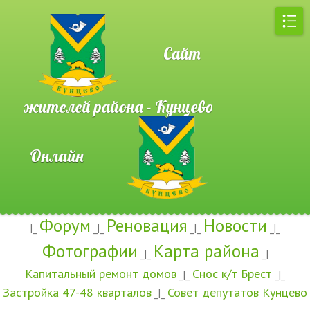
Сайт
жителей района - Кунцево
Онлайн
Форум
Реновация
Новости
|_
_|_
_|_
_|_
Фотографии
Карта района
_|_
_|
Капитальный ремонт домов
Снос к/т Брест
_|_
_|_
Застройка 47-48 кварталов
Совет депутатов Кунцево
_|_