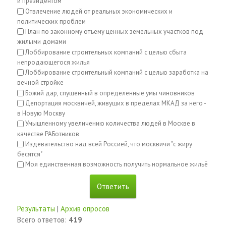
и президентом
Отвлечение людей от реальных экономических и
политических проблем
План по законному отъему ценных земельных участков под
жилыми домами
Лоббирование строительных компаний с целью сбыта
непродающегося жилья
Лоббирование строительный компаний с целью заработка на
вечной стройке
Божий дар, спущенный в определенные умы чиновников
Депортация москвичей, живущих в пределах МКАД за него -
в Новую Москву
Умышленному увеличению количества людей в Москве в
качестве РАБотников
Издевательство над всей Россией, что москвичи "с жиру
бесятся"
Моя единственная возможность получить нормальное жильё
Результаты
|
Архив опросов
Всего ответов:
419