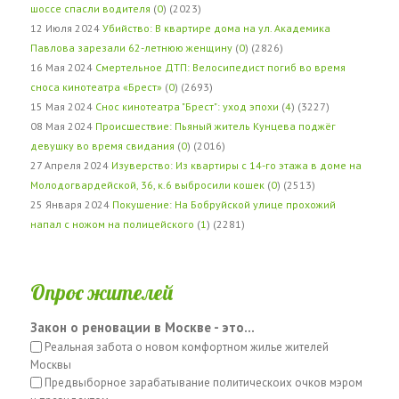
шоссе спасли водителя
(
0
) (2023)
12 Июля 2024
Убийство: В квартире дома на ул. Академика
Павлова зарезали 62-летнюю женщину
(
0
) (2826)
16 Мая 2024
Смертельное ДТП: Велосипедист погиб во время
сноса кинотеатра «Брест»
(
0
) (2693)
15 Мая 2024
Снос кинотеатра "Брест": уход эпохи
(
4
) (3227)
08 Мая 2024
Происшествие: Пьяный житель Кунцева поджёг
девушку во время свидания
(
0
) (2016)
27 Апреля 2024
Изуверство: Из квартиры с 14-го этажа в доме на
Молодогвардейской, 36, к.6 выбросили кошек
(
0
) (2513)
25 Января 2024
Покушение: На Бобруйской улице прохожий
напал с ножом на полицейского
(
1
) (2281)
Опрос жителей
Закон о реновации в Москве - это...
Реальная забота о новом комфортном жилье жителей
Москвы
Предвыборное зарабатывание политическоих очков мэром