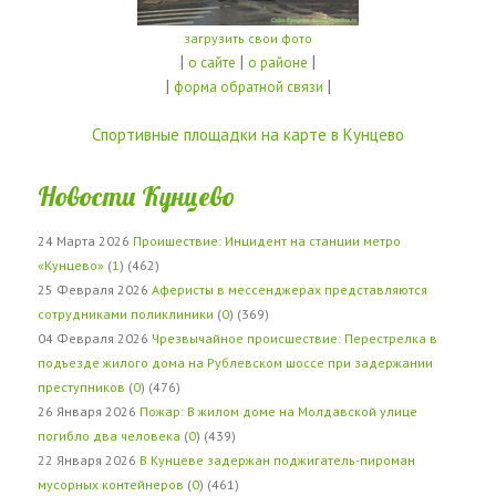
загрузить свои фото
|
|
|
о сайте
о районе
|
|
форма обратной связи
Спортивные площадки на карте в Кунцево
Новости Кунцево
24 Марта 2026
Проишествие: Инцидент на станции метро
«Кунцево»
(
1
) (462)
25 Февраля 2026
Аферисты в мессенджерах представляются
сотрудниками поликлиники
(
0
) (369)
04 Февраля 2026
Чрезвычайное происшествие: Перестрелка в
подъезде жилого дома на Рублевском шоссе при задержании
преступников
(
0
) (476)
26 Января 2026
Пожар: В жилом доме на Молдавской улице
погибло два человека
(
0
) (439)
22 Января 2026
В Кунцеве задержан поджигатель-пироман
мусорных контейнеров
(
0
) (461)