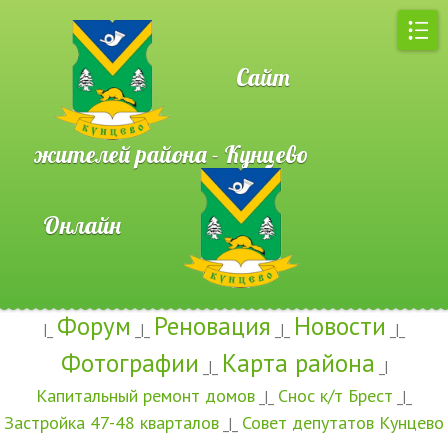
Сайт
жителей района - Кунцево
Онлайн
Форум
Реновация
Новости
|_
_|_
_|_
_|_
Фотографии
Карта района
_|_
_|
Капитальный ремонт домов
Снос к/т Брест
_|_
_|_
Застройка 47-48 кварталов
Совет депутатов Кунцево
_|_