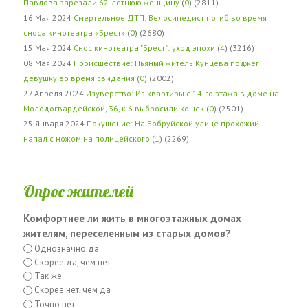
Павлова зарезали 62-летнюю женщину
(
0
) (2811)
16 Мая 2024
Смертельное ДТП: Велосипедист погиб во время
сноса кинотеатра «Брест»
(
0
) (2680)
15 Мая 2024
Снос кинотеатра "Брест": уход эпохи
(
4
) (3216)
08 Мая 2024
Происшествие: Пьяный житель Кунцева поджёг
девушку во время свидания
(
0
) (2002)
27 Апреля 2024
Изуверство: Из квартиры с 14-го этажа в доме на
Молодогвардейской, 36, к.6 выбросили кошек
(
0
) (2501)
25 Января 2024
Покушение: На Бобруйской улице прохожий
напал с ножом на полицейского
(
1
) (2269)
Опрос жителей
Комфортнее ли жить в многоэтажных домах
жителям, переселенным из старых домов?
Однозначно да
Скорее да, чем нет
Так же
Скорее нет, чем да
Точно нет