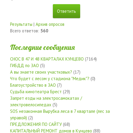
Результаты
|
Архив опросов
Всего ответов:
560
Последние сообщения
СНОС В 47 И 48 КВАРТАЛАХ КУНЦЕВО
(7164)
ГИБДД по ЗАО
(5)
А вы знаете своих участковых?
(17)
Что будет с лесом у стадиона "Медик"?
(0)
Благоустройство в ЗАО
(7)
Судьба кинотеатра Брест
(29)
Запрет езды на электросамокатах /
электровелосипедах
(5)
SOS незаконная Вырубка леса в 7 квартале (лес за
управой)
(2)
ПРЕДЛОЖЕНИЯ ПО САЙТУ
(68)
КАПИТАЛЬНЫЙ РЕМОНТ домов в Кунцево
(88)