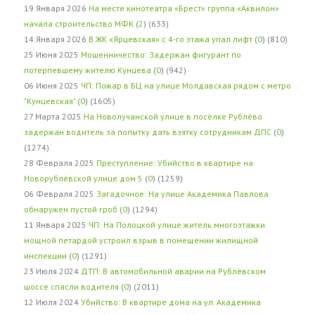
19 Января 2026
На месте кинотеатра «Брест» группа «Аквилон»
начала строительство МФК
(
2
) (633)
14 Января 2026
В ЖК «Ярцевская» с 4-го этажа упал лифт
(
0
) (810)
25 Июня 2025
Мошенничество: Задержан фигурант по
потерпевшему жителю Кунцева
(
0
) (942)
06 Июня 2025
ЧП: Пожар в БЦ на улице Молдавская рядом с метро
"Кунцевская"
(
0
) (1605)
27 Марта 2025
На Новолучанской улице в посёлке Рублёво
задержан водитель за попытку дать взятку сотрудникам ДПС
(
0
)
(1274)
28 Февраля 2025
Преступление: Убийство в квартире на
Новорублёвской улице дом 5
(
0
) (1259)
06 Февраля 2025
Загадочное: На улице Академика Павлова
обнаружен пустой гроб
(
0
) (1294)
11 Января 2025
ЧП: На Полоцкой улице житель многоэтажки
мощной петардой устроил взрыв в помещении жилищной
инспекции
(
0
) (1291)
23 Июля 2024
ДТП: В автомобильной аварии на Рублёвском
шоссе спасли водителя
(
0
) (2011)
12 Июля 2024
Убийство: В квартире дома на ул. Академика