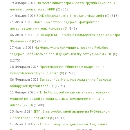
19 Января 2026
На месте кинотеатра «Брест» группа «Аквилон»
начала строительство МФК
(
2
) (635)
14 Января 2026
В ЖК «Ярцевская» с 4-го этажа упал лифт
(
0
) (813)
25 Июня 2025
Мошенничество: Задержан фигурант по
потерпевшему жителю Кунцева
(
0
) (945)
06 Июня 2025
ЧП: Пожар в БЦ на улице Молдавская рядом с метро
"Кунцевская"
(
0
) (1608)
27 Марта 2025
На Новолучанской улице в посёлке Рублёво
задержан водитель за попытку дать взятку сотрудникам ДПС
(
0
)
(1275)
28 Февраля 2025
Преступление: Убийство в квартире на
Новорублёвской улице дом 5
(
0
) (1260)
06 Февраля 2025
Загадочное: На улице Академика Павлова
обнаружен пустой гроб
(
0
) (1295)
11 Января 2025
ЧП: На Полоцкой улице житель многоэтажки
мощной петардой устроил взрыв в помещении жилищной
инспекции
(
0
) (1300)
23 Июля 2024
ДТП: В автомобильной аварии на Рублёвском
шоссе спасли водителя
(
0
) (2017)
12 Июля 2024
Убийство: В квартире дома на ул. Академика