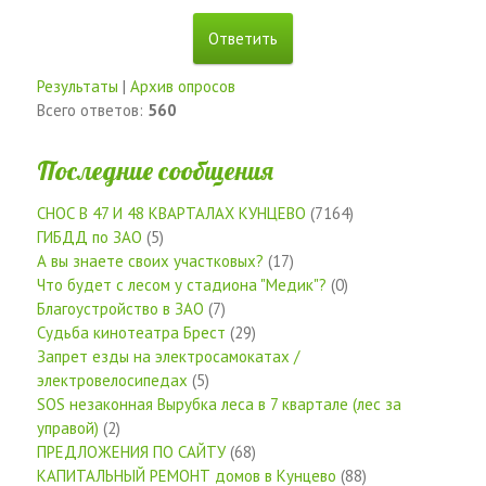
Результаты
|
Архив опросов
Всего ответов:
560
Последние сообщения
СНОС В 47 И 48 КВАРТАЛАХ КУНЦЕВО
(7164)
ГИБДД по ЗАО
(5)
А вы знаете своих участковых?
(17)
Что будет с лесом у стадиона "Медик"?
(0)
Благоустройство в ЗАО
(7)
Судьба кинотеатра Брест
(29)
Запрет езды на электросамокатах /
электровелосипедах
(5)
SOS незаконная Вырубка леса в 7 квартале (лес за
управой)
(2)
ПРЕДЛОЖЕНИЯ ПО САЙТУ
(68)
КАПИТАЛЬНЫЙ РЕМОНТ домов в Кунцево
(88)