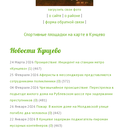
загрузить свои фото
|
|
|
о сайте
о районе
|
|
форма обратной связи
Спортивные площадки на карте в Кунцево
Новости Кунцево
24 Марта 2026
Проишествие: Инцидент на станции метро
«Кунцево»
(
1
) (467)
25 Февраля 2026
Аферисты в мессенджерах представляются
сотрудниками поликлиники
(
0
) (372)
04 Февраля 2026
Чрезвычайное происшествие: Перестрелка в
подъезде жилого дома на Рублевском шоссе при задержании
преступников
(
0
) (481)
26 Января 2026
Пожар: В жилом доме на Молдавской улице
погибло два человека
(
0
) (442)
22 Января 2026
В Кунцеве задержан поджигатель-пироман
мусорных контейнеров
(
0
) (463)