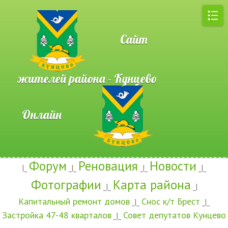
Сайт
жителей района - Кунцево
Онлайн
Форум
Реновация
Новости
|_
_|_
_|_
_|_
Фотографии
Карта района
_|_
_|
Капитальный ремонт домов
Снос к/т Брест
_|_
_|_
Застройка 47-48 кварталов
Совет депутатов Кунцево
_|_