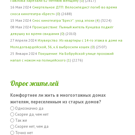
Павлова зарезали 62-летнюю женщину
(
0
) (2817)
16 Мая 2024
Смертельное ДТП: Велосипедист погиб во время
сноса кинотеатра «Брест»
(
0
) (2688)
15 Мая 2024
Снос кинотеатра "Брест": уход эпохи
(
4
) (3224)
08 Мая 2024
Происшествие: Пьяный житель Кунцева поджёг
девушку во время свидания
(
0
) (2010)
27 Апреля 2024
Изуверство: Из квартиры с 14-го этажа в доме на
Молодогвардейской, 36, к.6 выбросили кошек
(
0
) (2507)
25 Января 2024
Покушение: На Бобруйской улице прохожий
напал с ножом на полицейского
(
1
) (2276)
Опрос жителей
Комфортнее ли жить в многоэтажных домах
жителям, переселенным из старых домов?
Однозначно да
Скорее да, чем нет
Так же
Скорее нет, чем да
Точно нет