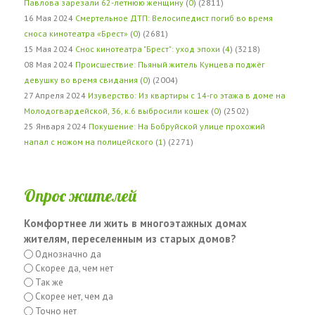
Павлова зарезали 62-летнюю женщину
(
0
) (2811)
16 Мая 2024
Смертельное ДТП: Велосипедист погиб во время
сноса кинотеатра «Брест»
(
0
) (2681)
15 Мая 2024
Снос кинотеатра "Брест": уход эпохи
(
4
) (3218)
08 Мая 2024
Происшествие: Пьяный житель Кунцева поджёг
девушку во время свидания
(
0
) (2004)
27 Апреля 2024
Изуверство: Из квартиры с 14-го этажа в доме на
Молодогвардейской, 36, к.6 выбросили кошек
(
0
) (2502)
25 Января 2024
Покушение: На Бобруйской улице прохожий
напал с ножом на полицейского
(
1
) (2271)
Опрос жителей
Комфортнее ли жить в многоэтажных домах
жителям, переселенным из старых домов?
Однозначно да
Скорее да, чем нет
Так же
Скорее нет, чем да
Точно нет