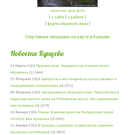
загрузить свои фото
|
|
|
о сайте
о районе
|
|
форма обратной связи
Спортивные площадки на карте в Кунцево
Новости Кунцево
24 Марта 2026
Проишествие: Инцидент на станции метро
«Кунцево»
(
1
) (464)
25 Февраля 2026
Аферисты в мессенджерах представляются
сотрудниками поликлиники
(
0
) (372)
04 Февраля 2026
Чрезвычайное происшествие: Перестрелка в
подъезде жилого дома на Рублевском шоссе при задержании
преступников
(
0
) (479)
26 Января 2026
Пожар: В жилом доме на Молдавской улице
погибло два человека
(
0
) (441)
22 Января 2026
В Кунцеве задержан поджигатель-пироман
мусорных контейнеров
(
0
) (463)