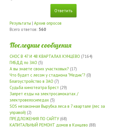
Результаты
|
Архив опросов
Всего ответов:
560
Последние сообщения
СНОС В 47 И 48 КВАРТАЛАХ КУНЦЕВО
(7164)
ГИБДД по ЗАО
(5)
А вы знаете своих участковых?
(17)
Что будет с лесом у стадиона "Медик"?
(0)
Благоустройство в ЗАО
(7)
Судьба кинотеатра Брест
(29)
Запрет езды на электросамокатах /
электровелосипедах
(5)
SOS незаконная Вырубка леса в 7 квартале (лес за
управой)
(2)
ПРЕДЛОЖЕНИЯ ПО САЙТУ
(68)
КАПИТАЛЬНЫЙ РЕМОНТ домов в Кунцево
(88)