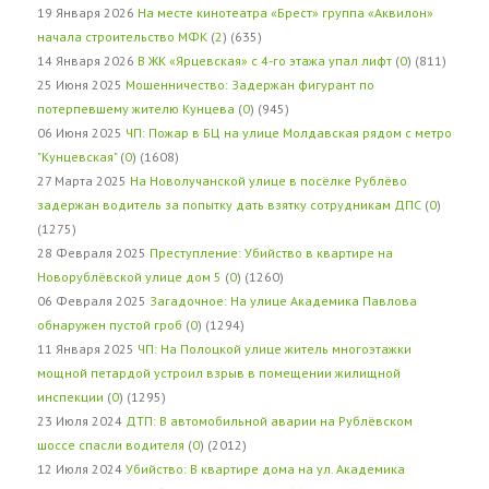
19 Января 2026
На месте кинотеатра «Брест» группа «Аквилон»
начала строительство МФК
(
2
) (635)
14 Января 2026
В ЖК «Ярцевская» с 4-го этажа упал лифт
(
0
) (811)
25 Июня 2025
Мошенничество: Задержан фигурант по
потерпевшему жителю Кунцева
(
0
) (945)
06 Июня 2025
ЧП: Пожар в БЦ на улице Молдавская рядом с метро
"Кунцевская"
(
0
) (1608)
27 Марта 2025
На Новолучанской улице в посёлке Рублёво
задержан водитель за попытку дать взятку сотрудникам ДПС
(
0
)
(1275)
28 Февраля 2025
Преступление: Убийство в квартире на
Новорублёвской улице дом 5
(
0
) (1260)
06 Февраля 2025
Загадочное: На улице Академика Павлова
обнаружен пустой гроб
(
0
) (1294)
11 Января 2025
ЧП: На Полоцкой улице житель многоэтажки
мощной петардой устроил взрыв в помещении жилищной
инспекции
(
0
) (1295)
23 Июля 2024
ДТП: В автомобильной аварии на Рублёвском
шоссе спасли водителя
(
0
) (2012)
12 Июля 2024
Убийство: В квартире дома на ул. Академика