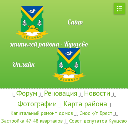
Сайт
жителей района - Кунцево
Онлайн
Форум
Реновация
Новости
|_
_|_
_|_
_|_
Фотографии
Карта района
_|_
_|
Капитальный ремонт домов
Снос к/т Брест
_|_
_|_
Застройка 47-48 кварталов
Совет депутатов Кунцево
_|_