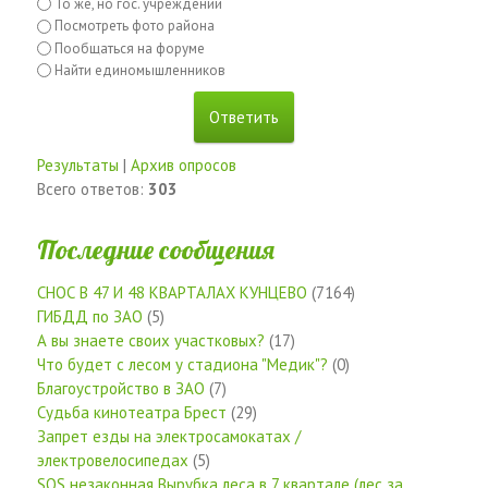
То же, но гос. учреждений
Посмотреть фото района
Пообщаться на форуме
Найти единомышленников
Результаты
|
Архив опросов
Всего ответов:
303
Последние сообщения
СНОС В 47 И 48 КВАРТАЛАХ КУНЦЕВО
(7164)
ГИБДД по ЗАО
(5)
А вы знаете своих участковых?
(17)
Что будет с лесом у стадиона "Медик"?
(0)
Благоустройство в ЗАО
(7)
Судьба кинотеатра Брест
(29)
Запрет езды на электросамокатах /
электровелосипедах
(5)
SOS незаконная Вырубка леса в 7 квартале (лес за