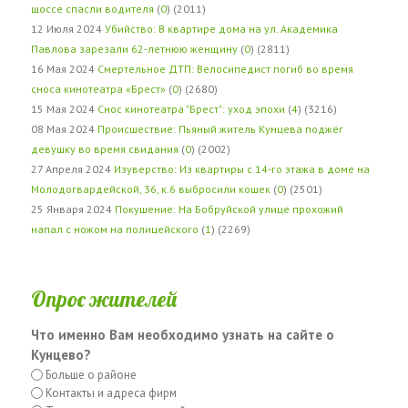
шоссе спасли водителя
(
0
) (2011)
12 Июля 2024
Убийство: В квартире дома на ул. Академика
Павлова зарезали 62-летнюю женщину
(
0
) (2811)
16 Мая 2024
Смертельное ДТП: Велосипедист погиб во время
сноса кинотеатра «Брест»
(
0
) (2680)
15 Мая 2024
Снос кинотеатра "Брест": уход эпохи
(
4
) (3216)
08 Мая 2024
Происшествие: Пьяный житель Кунцева поджёг
девушку во время свидания
(
0
) (2002)
27 Апреля 2024
Изуверство: Из квартиры с 14-го этажа в доме на
Молодогвардейской, 36, к.6 выбросили кошек
(
0
) (2501)
25 Января 2024
Покушение: На Бобруйской улице прохожий
напал с ножом на полицейского
(
1
) (2269)
Опрос жителей
Что именно Вам необходимо узнать на сайте о
Кунцево?
Больше о районе
Контакты и адреса фирм