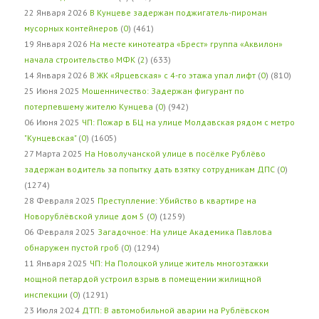
22 Января 2026
В Кунцеве задержан поджигатель-пироман
мусорных контейнеров
(
0
) (461)
19 Января 2026
На месте кинотеатра «Брест» группа «Аквилон»
начала строительство МФК
(
2
) (633)
14 Января 2026
В ЖК «Ярцевская» с 4-го этажа упал лифт
(
0
) (810)
25 Июня 2025
Мошенничество: Задержан фигурант по
потерпевшему жителю Кунцева
(
0
) (942)
06 Июня 2025
ЧП: Пожар в БЦ на улице Молдавская рядом с метро
"Кунцевская"
(
0
) (1605)
27 Марта 2025
На Новолучанской улице в посёлке Рублёво
задержан водитель за попытку дать взятку сотрудникам ДПС
(
0
)
(1274)
28 Февраля 2025
Преступление: Убийство в квартире на
Новорублёвской улице дом 5
(
0
) (1259)
06 Февраля 2025
Загадочное: На улице Академика Павлова
обнаружен пустой гроб
(
0
) (1294)
11 Января 2025
ЧП: На Полоцкой улице житель многоэтажки
мощной петардой устроил взрыв в помещении жилищной
инспекции
(
0
) (1291)
23 Июля 2024
ДТП: В автомобильной аварии на Рублёвском