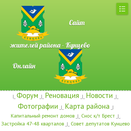
Сайт
жителей района - Кунцево
Онлайн
Форум
Реновация
Новости
|_
_|_
_|_
_|_
Фотографии
Карта района
_|_
_|
Капитальный ремонт домов
Снос к/т Брест
_|_
_|_
Застройка 47-48 кварталов
Совет депутатов Кунцево
_|_