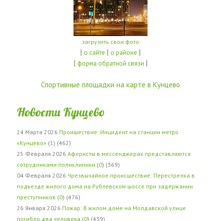
загрузить свои фото
|
|
|
о сайте
о районе
|
|
форма обратной связи
Спортивные площадки на карте в Кунцево
Новости Кунцево
24 Марта 2026
Проишествие: Инцидент на станции метро
«Кунцево»
(
1
) (462)
25 Февраля 2026
Аферисты в мессенджерах представляются
сотрудниками поликлиники
(
0
) (369)
04 Февраля 2026
Чрезвычайное происшествие: Перестрелка в
подъезде жилого дома на Рублевском шоссе при задержании
преступников
(
0
) (476)
26 Января 2026
Пожар: В жилом доме на Молдавской улице
погибло два человека
(
0
) (439)