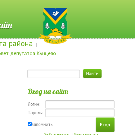
 Онлайн
та района
_|
овет депутатов Кунцево
Вход на сайт
Логин:
Пароль:
запомнить