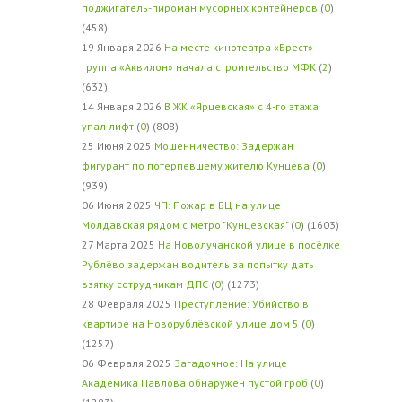
поджигатель-пироман мусорных контейнеров
(
0
)
(458)
19 Января 2026
На месте кинотеатра «Брест»
группа «Аквилон» начала строительство МФК
(
2
)
(632)
14 Января 2026
В ЖК «Ярцевская» с 4-го этажа
упал лифт
(
0
) (808)
25 Июня 2025
Мошенничество: Задержан
фигурант по потерпевшему жителю Кунцева
(
0
)
(939)
06 Июня 2025
ЧП: Пожар в БЦ на улице
Молдавская рядом с метро "Кунцевская"
(
0
) (1603)
27 Марта 2025
На Новолучанской улице в посёлке
Рублёво задержан водитель за попытку дать
взятку сотрудникам ДПС
(
0
) (1273)
28 Февраля 2025
Преступление: Убийство в
квартире на Новорублёвской улице дом 5
(
0
)
(1257)
06 Февраля 2025
Загадочное: На улице
Академика Павлова обнаружен пустой гроб
(
0
)