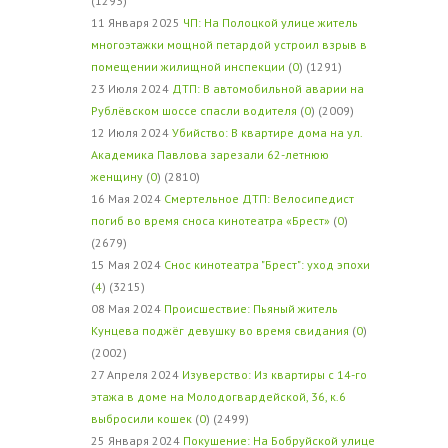
(1293)
11 Января 2025
ЧП: На Полоцкой улице житель
многоэтажки мощной петардой устроил взрыв в
помещении жилищной инспекции
(
0
) (1291)
23 Июля 2024
ДТП: В автомобильной аварии на
Рублёвском шоссе спасли водителя
(
0
) (2009)
12 Июля 2024
Убийство: В квартире дома на ул.
Академика Павлова зарезали 62-летнюю
женщину
(
0
) (2810)
16 Мая 2024
Смертельное ДТП: Велосипедист
погиб во время сноса кинотеатра «Брест»
(
0
)
(2679)
15 Мая 2024
Снос кинотеатра "Брест": уход эпохи
(
4
) (3215)
08 Мая 2024
Происшествие: Пьяный житель
Кунцева поджёг девушку во время свидания
(
0
)
(2002)
27 Апреля 2024
Изуверство: Из квартиры с 14-го
этажа в доме на Молодогвардейской, 36, к.6
выбросили кошек
(
0
) (2499)
25 Января 2024
Покушение: На Бобруйской улице