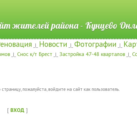
ителей района - Кунцево
Реновация
Новости
Фотографии
Кар
_|_
_|_
_|_
омов
Снос к/т Брест
Застройка 47-48 кварталов
С
_|_
_|_
_|_
страницу, пожалуйста, войдите на сайт как пользователь.
[
ВХОД
]