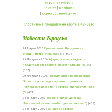
загрузить свои фото
|
|
|
о сайте
о районе
|
|
форма обратной связи
Спортивные площадки на карте в Кунцево
Новости Кунцево
24 Марта 2026
Проишествие: Инцидент на
станции метро «Кунцево»
(
1
) (457)
25 Февраля 2026
Аферисты в мессенджерах
представляются сотрудниками поликлиники
(
0
)
(367)
04 Февраля 2026
Чрезвычайное происшествие:
Перестрелка в подъезде жилого дома на
Рублевском шоссе при задержании преступников
(
0
) (471)
26 Января 2026
Пожар: В жилом доме на
Молдавской улице погибло два человека
(
0
) (437)
22 Января 2026
В Кунцеве задержан