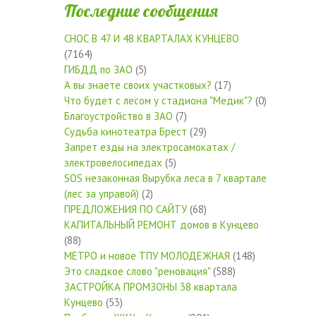
Последние сообщения
СНОС В 47 И 48 КВАРТАЛАХ КУНЦЕВО
(7164)
ГИБДД по ЗАО
(5)
А вы знаете своих участковых?
(17)
Что будет с лесом у стадиона "Медик"?
(0)
Благоустройство в ЗАО
(7)
Судьба кинотеатра Брест
(29)
Запрет езды на электросамокатах /
электровелосипедах
(5)
SOS незаконная Вырубка леса в 7 квартале
(лес за управой)
(2)
ПРЕДЛОЖЕНИЯ ПО САЙТУ
(68)
КАПИТАЛЬНЫЙ РЕМОНТ домов в Кунцево
(88)
МЕТРО и новое ТПУ МОЛОДЕЖНАЯ
(148)
Это сладкое слово "реновация"
(588)
ЗАСТРОЙКА ПРОМЗОНЫ 38 квартала
Кунцево
(53)