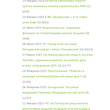
19 Января 2026
На месте кинотеатра «Брест»
группа «Аквилон» начала строительство МФК
(
2
)
(643)
14 Января 2026
В ЖК «Ярцевская» с 4-го этажа
упал лифт
(
0
) (816)
25 Июня 2025
Мошенничество: Задержан
фигурант по потерпевшему жителю Кунцева
(
0
)
(948)
06 Июня 2025
ЧП: Пожар в БЦ на улице
Молдавская рядом с метро "Кунцевская"
(
0
) (1614)
27 Марта 2025
На Новолучанской улице в посёлке
Рублёво задержан водитель за попытку дать
взятку сотрудникам ДПС
(
0
) (1277)
28 Февраля 2025
Преступление: Убийство в
квартире на Новорублёвской улице дом 5
(
0
)
(1265)
06 Февраля 2025
Загадочное: На улице
Академика Павлова обнаружен пустой гроб
(
0
)
(1297)
11 Января 2025
ЧП: На Полоцкой улице житель
многоэтажки мощной петардой устроил взрыв в