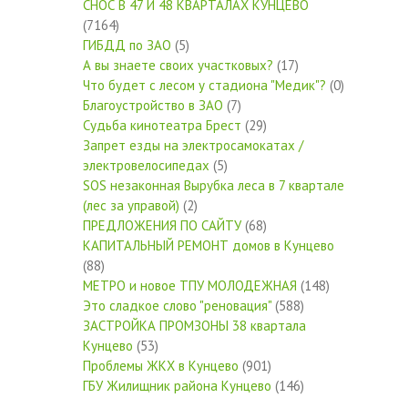
СНОС В 47 И 48 КВАРТАЛАХ КУНЦЕВО
(7164)
ГИБДД по ЗАО
(5)
А вы знаете своих участковых?
(17)
Что будет с лесом у стадиона "Медик"?
(0)
Благоустройство в ЗАО
(7)
Судьба кинотеатра Брест
(29)
Запрет езды на электросамокатах /
электровелосипедах
(5)
SOS незаконная Вырубка леса в 7 квартале
(лес за управой)
(2)
ПРЕДЛОЖЕНИЯ ПО САЙТУ
(68)
КАПИТАЛЬНЫЙ РЕМОНТ домов в Кунцево
(88)
МЕТРО и новое ТПУ МОЛОДЕЖНАЯ
(148)
Это сладкое слово "реновация"
(588)
ЗАСТРОЙКА ПРОМЗОНЫ 38 квартала
Кунцево
(53)
Проблемы ЖКХ в Кунцево
(901)
ГБУ Жилищник района Кунцево
(146)