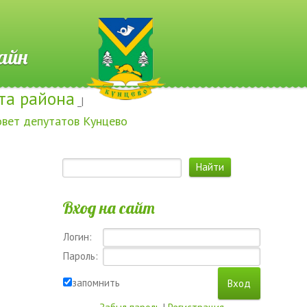
 Онлайн
та района
_|
овет депутатов Кунцево
Вход на сайт
Логин:
Пароль:
запомнить