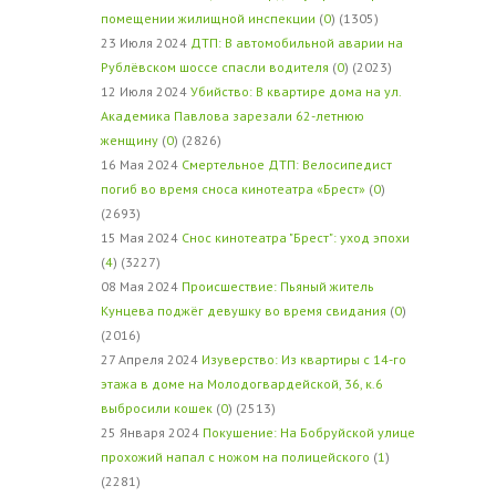
помещении жилищной инспекции
(
0
) (1305)
23 Июля 2024
ДТП: В автомобильной аварии на
Рублёвском шоссе спасли водителя
(
0
) (2023)
12 Июля 2024
Убийство: В квартире дома на ул.
Академика Павлова зарезали 62-летнюю
женщину
(
0
) (2826)
16 Мая 2024
Смертельное ДТП: Велосипедист
погиб во время сноса кинотеатра «Брест»
(
0
)
(2693)
15 Мая 2024
Снос кинотеатра "Брест": уход эпохи
(
4
) (3227)
08 Мая 2024
Происшествие: Пьяный житель
Кунцева поджёг девушку во время свидания
(
0
)
(2016)
27 Апреля 2024
Изуверство: Из квартиры с 14-го
этажа в доме на Молодогвардейской, 36, к.6
выбросили кошек
(
0
) (2513)
25 Января 2024
Покушение: На Бобруйской улице
прохожий напал с ножом на полицейского
(
1
)
(2281)