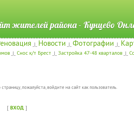
ителей района - Кунцево
Реновация
Новости
Фотографии
Кар
_|_
_|_
_|_
омов
Снос к/т Брест
Застройка 47-48 кварталов
С
_|_
_|_
_|_
страницу, пожалуйста, войдите на сайт как пользователь.
[
ВХОД
]