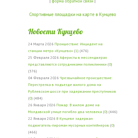
|
|
форма обратной связи
Спортивные площадки на карте в Кунцево
Новости Кунцево
24 Марта 2026
Проишествие: Инцидент на
станции метро «Кунцево»
(
1
) (476)
25 Февраля 2026
Аферисты в мессенджерах
представляются сотрудниками поликлиники
(
0
)
(376)
04 Февраля 2026
Чрезвычайное происшествие:
Перестрелка в подъезде жилого дома на
Рублевском шоссе при задержании преступников
(
0
) (484)
26 Января 2026
Пожар: В жилом доме на
Молдавской улице погибло два человека
(
0
) (446)
22 Января 2026
В Кунцеве задержан
поджигатель-пироман мусорных контейнеров
(
0
)
(466)