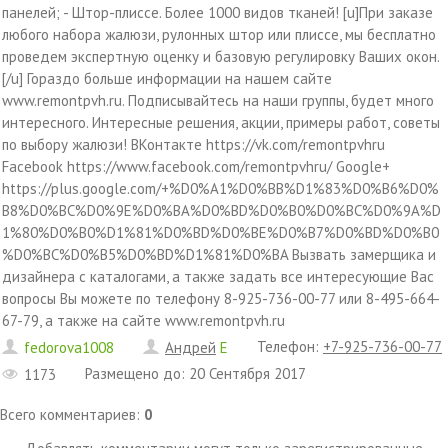
панелей; - Штор-плиссе. Более 1000 видов тканей! [u]При заказе
любого набора жалюзи, рулонных штор или плиссе, мы бесплатно
проведем экспертную оценку и базовую регулировку Ваших окон.
[/u] Гораздо больше информации на нашем сайте
www.remontpvh.ru. Подписывайтесь на наши группы, будет много
интересного. Интересные решения, акции, примеры работ, советы
по выбору жалюзи! ВКонтакте https://vk.com/remontpvhru
Facebook https://www.facebook.com/remontpvhru/ Google+
https://plus.google.com/+%D0%A1%D0%BB%D1%83%D0%B6%D0%
B8%D0%BC%D0%9E%D0%BA%D0%BD%D0%B0%D0%BC%D0%9A%D
1%80%D0%B0%D1%81%D0%BD%D0%BE%D0%B7%D0%BD%D0%B0
%D0%BC%D0%B5%D0%BD%D1%81%D0%BA Вызвать замерщика и
дизайнера с каталогами, а также задать все интересующие Вас
вопросы Вы можете по телефону 8-925-736-00-77 или 8-495-664-
67-79, а также на сайте www.remontpvh.ru
Телефон
:
+7-925-736-00-77
fedorova1008
Андрей
E
Размещено до
:
20 Сентября 2017
1173
Всего комментариев
:
0