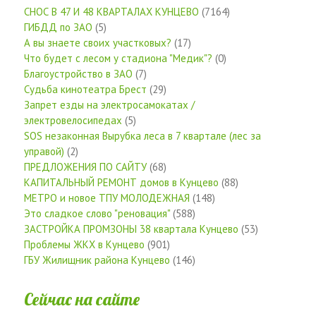
СНОС В 47 И 48 КВАРТАЛАХ КУНЦЕВО
(7164)
ГИБДД по ЗАО
(5)
А вы знаете своих участковых?
(17)
Что будет с лесом у стадиона "Медик"?
(0)
Благоустройство в ЗАО
(7)
Судьба кинотеатра Брест
(29)
Запрет езды на электросамокатах /
электровелосипедах
(5)
SOS незаконная Вырубка леса в 7 квартале (лес за
управой)
(2)
ПРЕДЛОЖЕНИЯ ПО САЙТУ
(68)
КАПИТАЛЬНЫЙ РЕМОНТ домов в Кунцево
(88)
МЕТРО и новое ТПУ МОЛОДЕЖНАЯ
(148)
Это сладкое слово "реновация"
(588)
ЗАСТРОЙКА ПРОМЗОНЫ 38 квартала Кунцево
(53)
Проблемы ЖКХ в Кунцево
(901)
ГБУ Жилищник района Кунцево
(146)
Сейчас на сайте