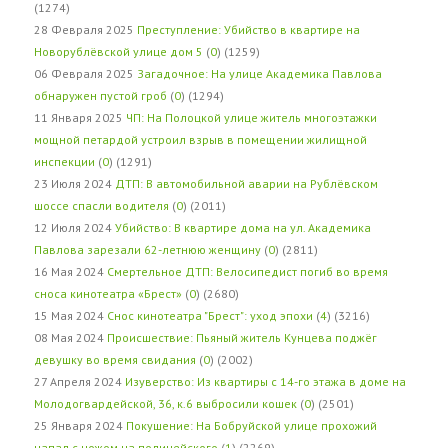
(1274)
28 Февраля 2025
Преступление: Убийство в квартире на
Новорублёвской улице дом 5
(
0
) (1259)
06 Февраля 2025
Загадочное: На улице Академика Павлова
обнаружен пустой гроб
(
0
) (1294)
11 Января 2025
ЧП: На Полоцкой улице житель многоэтажки
мощной петардой устроил взрыв в помещении жилищной
инспекции
(
0
) (1291)
23 Июля 2024
ДТП: В автомобильной аварии на Рублёвском
шоссе спасли водителя
(
0
) (2011)
12 Июля 2024
Убийство: В квартире дома на ул. Академика
Павлова зарезали 62-летнюю женщину
(
0
) (2811)
16 Мая 2024
Смертельное ДТП: Велосипедист погиб во время
сноса кинотеатра «Брест»
(
0
) (2680)
15 Мая 2024
Снос кинотеатра "Брест": уход эпохи
(
4
) (3216)
08 Мая 2024
Происшествие: Пьяный житель Кунцева поджёг
девушку во время свидания
(
0
) (2002)
27 Апреля 2024
Изуверство: Из квартиры с 14-го этажа в доме на
Молодогвардейской, 36, к.6 выбросили кошек
(
0
) (2501)
25 Января 2024
Покушение: На Бобруйской улице прохожий
напал с ножом на полицейского
(
1
) (2269)