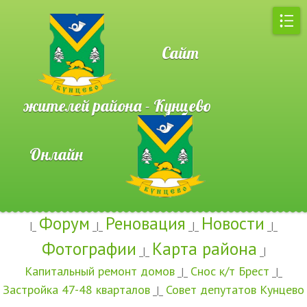
Сайт
жителей района - Кунцево
Онлайн
Форум
Реновация
Новости
|_
_|_
_|_
_|_
Фотографии
Карта района
_|_
_|
Капитальный ремонт домов
Снос к/т Брест
_|_
_|_
Застройка 47-48 кварталов
Совет депутатов Кунцево
_|_