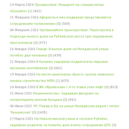
24 Марта 2026
Проишествие: Инцидент на станции метро
«Кунцево»
(
1
) (462)
25 Февраля 2026
Аферисты в мессенджерах представляются
сотрудниками поликлиники
(
0
) (369)
04 Февраля 2026
Чрезвычайное происшествие: Перестрелка в
подъезде жилого дома на Рублевском шоссе при задержании
преступников
(
0
) (475)
26 Января 2026
Пожар: В жилом доме на Молдавской улице
погибло два человека
(
0
) (439)
22 Января 2026
В Кунцеве задержан поджигатель-пироман
мусорных контейнеров
(
0
) (461)
19 Января 2026
На месте кинотеатра «Брест» группа «Аквилон»
начала строительство МФК
(
2
) (633)
14 Января 2026
В ЖК «Ярцевская» с 4-го этажа упал лифт
(
0
) (810)
25 Июня 2025
Мошенничество: Задержан фигурант по
потерпевшему жителю Кунцева
(
0
) (942)
06 Июня 2025
ЧП: Пожар в БЦ на улице Молдавская рядом с метро
"Кунцевская"
(
0
) (1605)
27 Марта 2025
На Новолучанской улице в посёлке Рублёво
задержан водитель за попытку дать взятку сотрудникам ДПС
(
0
)