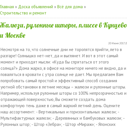
Главная
»
Доска объявлений
»
Всё для дома
»
Строительство и ремонт
Жалюзи, рулонные шторы, плиссе в Кунцево
и Москве
20 Июня 2017, 0
Несмотря на то, что солнечные дни не торопятся прийти, лето в
разгаре! Солнышко нет-нет, да и выглянет. И вот в этот самый
момент и приходят мысли: «Куда бы спрятаться от этого
солнца?» Дома жарко, в офисе на мониторе ничего не видно, да и
поваляться в кровати с утра солнце не дает. Мы предлагаем Вам
попробовать самый простой и эффективный способ создания
уютной обстановки в летние месяцы – жалюзи и рулонные шторы.
Например, используя рулонные шторы со 100% непрозрачностью и
отражающей поверхностью, Вы сможете создать дома
комфортную тень даже в самый жаркий летний день. Оцените
наш ассортимент: - Вертикальных и горизонтальных жалюзи; -
Мультифактурных жалюзи; - Деревянных и бамбуковых жалюзи; -
Рулонных штор; - Штор «Зебра»; - Штор «Мираж»; - Японских