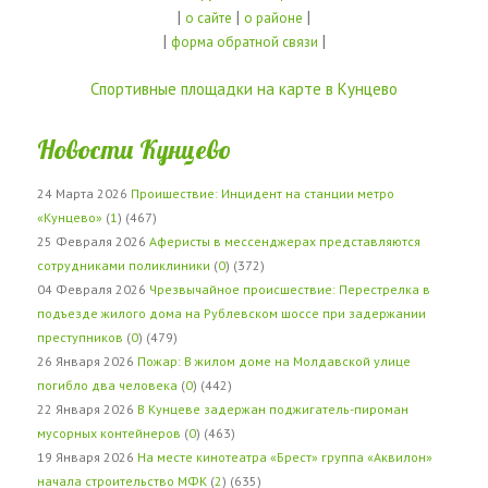
|
|
|
о сайте
о районе
|
|
форма обратной связи
Спортивные площадки на карте в Кунцево
Новости Кунцево
24 Марта 2026
Проишествие: Инцидент на станции метро
«Кунцево»
(
1
) (467)
25 Февраля 2026
Аферисты в мессенджерах представляются
сотрудниками поликлиники
(
0
) (372)
04 Февраля 2026
Чрезвычайное происшествие: Перестрелка в
подъезде жилого дома на Рублевском шоссе при задержании
преступников
(
0
) (479)
26 Января 2026
Пожар: В жилом доме на Молдавской улице
погибло два человека
(
0
) (442)
22 Января 2026
В Кунцеве задержан поджигатель-пироман
мусорных контейнеров
(
0
) (463)
19 Января 2026
На месте кинотеатра «Брест» группа «Аквилон»
начала строительство МФК
(
2
) (635)