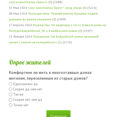
сноса кинотеатра «Брест»
(
0
) (2688)
15 Мая 2024
Снос кинотеатра "Брест": уход эпохи
(
4
) (3224)
08 Мая 2024
Происшествие: Пьяный житель Кунцева поджёг
девушку во время свидания
(
0
) (2009)
27 Апреля 2024
Изуверство: Из квартиры с 14-го этажа в доме на
Молодогвардейской, 36, к.6 выбросили кошек
(
0
) (2507)
25 Января 2024
Покушение: На Бобруйской улице прохожий
напал с ножом на полицейского
(
1
) (2276)
Опрос жителей
Комфортнее ли жить в многоэтажных домах
жителям, переселенным из старых домов?
Однозначно да
Скорее да, чем нет
Так же
Скорее нет, чем да
Точно нет