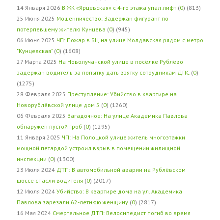
14 Января 2026
В ЖК «Ярцевская» с 4-го этажа упал лифт
(
0
) (813)
25 Июня 2025
Мошенничество: Задержан фигурант по
потерпевшему жителю Кунцева
(
0
) (945)
06 Июня 2025
ЧП: Пожар в БЦ на улице Молдавская рядом с метро
"Кунцевская"
(
0
) (1608)
27 Марта 2025
На Новолучанской улице в посёлке Рублёво
задержан водитель за попытку дать взятку сотрудникам ДПС
(
0
)
(1275)
28 Февраля 2025
Преступление: Убийство в квартире на
Новорублёвской улице дом 5
(
0
) (1260)
06 Февраля 2025
Загадочное: На улице Академика Павлова
обнаружен пустой гроб
(
0
) (1295)
11 Января 2025
ЧП: На Полоцкой улице житель многоэтажки
мощной петардой устроил взрыв в помещении жилищной
инспекции
(
0
) (1300)
23 Июля 2024
ДТП: В автомобильной аварии на Рублёвском
шоссе спасли водителя
(
0
) (2017)
12 Июля 2024
Убийство: В квартире дома на ул. Академика
Павлова зарезали 62-летнюю женщину
(
0
) (2817)
16 Мая 2024
Смертельное ДТП: Велосипедист погиб во время