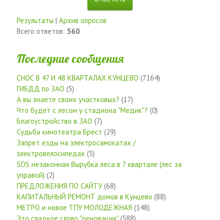
Результаты
|
Архив опросов
Всего ответов:
560
Последние сообщения
СНОС В 47 И 48 КВАРТАЛАХ КУНЦЕВО
(7164)
ГИБДД по ЗАО
(5)
А вы знаете своих участковых?
(17)
Что будет с лесом у стадиона "Медик"?
(0)
Благоустройство в ЗАО
(7)
Судьба кинотеатра Брест
(29)
Запрет езды на электросамокатах /
электровелосипедах
(5)
SOS незаконная Вырубка леса в 7 квартале (лес за
управой)
(2)
ПРЕДЛОЖЕНИЯ ПО САЙТУ
(68)
КАПИТАЛЬНЫЙ РЕМОНТ домов в Кунцево
(88)
МЕТРО и новое ТПУ МОЛОДЕЖНАЯ
(148)
Это сладкое слово "реновация"
(588)