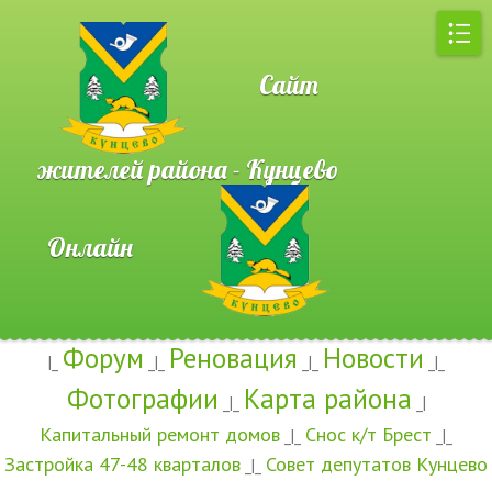
Сайт
жителей района - Кунцево
Онлайн
Форум
Реновация
Новости
|_
_|_
_|_
_|_
Фотографии
Карта района
_|_
_|
Капитальный ремонт домов
Снос к/т Брест
_|_
_|_
Застройка 47-48 кварталов
Совет депутатов Кунцево
_|_