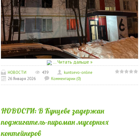
...
Читать дальше »
НОВОСТИ
439
kuntsevo-online
26 Января 2026
Комментарии (0)
НОВОСТИ: В Кунцеве задержан
поджигатель-пироман мусорных
контейнеров