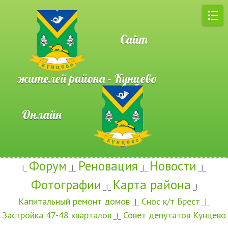
Сайт
жителей района - Кунцево
Онлайн
Регистрация
|
Вход
|
RSS
Район будет чистым, зелёным и красивым
только при условии активных действий жителей!
Форум
Реновация
Новости
|_
_|_
_|_
_|_
Фотографии
Карта района
_|_
_|
Капитальный ремонт домов
Снос к/т Брест
_|_
_|_
Застройка 47-48 кварталов
Совет депутатов Кунцево
_|_