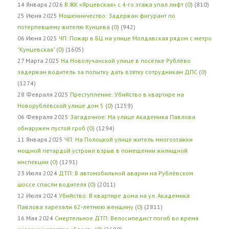
14 Января 2026
В ЖК «Ярцевская» с 4-го этажа упал лифт
(
0
) (810)
25 Июня 2025
Мошенничество: Задержан фигурант по
потерпевшему жителю Кунцева
(
0
) (942)
06 Июня 2025
ЧП: Пожар в БЦ на улице Молдавская рядом с метро
"Кунцевская"
(
0
) (1605)
27 Марта 2025
На Новолучанской улице в посёлке Рублёво
задержан водитель за попытку дать взятку сотрудникам ДПС
(
0
)
(1274)
28 Февраля 2025
Преступление: Убийство в квартире на
Новорублёвской улице дом 5
(
0
) (1259)
06 Февраля 2025
Загадочное: На улице Академика Павлова
обнаружен пустой гроб
(
0
) (1294)
11 Января 2025
ЧП: На Полоцкой улице житель многоэтажки
мощной петардой устроил взрыв в помещении жилищной
инспекции
(
0
) (1291)
23 Июля 2024
ДТП: В автомобильной аварии на Рублёвском
шоссе спасли водителя
(
0
) (2011)
12 Июля 2024
Убийство: В квартире дома на ул. Академика
Павлова зарезали 62-летнюю женщину
(
0
) (2811)
16 Мая 2024
Смертельное ДТП: Велосипедист погиб во время