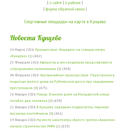
|
|
|
о сайте
о районе
|
|
форма обратной связи
Спортивные площадки на карте в Кунцево
Новости Кунцево
24 Марта 2026
Проишествие: Инцидент на станции метро
«Кунцево»
(
1
) (462)
25 Февраля 2026
Аферисты в мессенджерах представляются
сотрудниками поликлиники
(
0
) (369)
04 Февраля 2026
Чрезвычайное происшествие: Перестрелка в
подъезде жилого дома на Рублевском шоссе при задержании
преступников
(
0
) (475)
26 Января 2026
Пожар: В жилом доме на Молдавской улице
погибло два человека
(
0
) (439)
22 Января 2026
В Кунцеве задержан поджигатель-пироман
мусорных контейнеров
(
0
) (461)
19 Января 2026
На месте кинотеатра «Брест» группа «Аквилон»
начала строительство МФК
(
2
) (633)