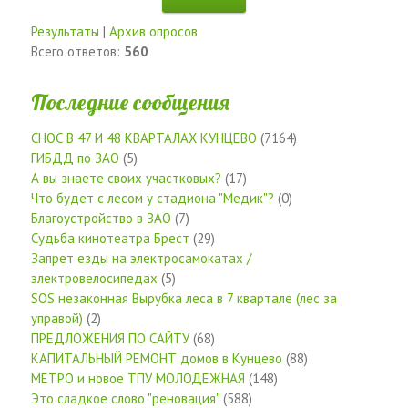
Результаты
|
Архив опросов
Всего ответов:
560
Последние сообщения
СНОС В 47 И 48 КВАРТАЛАХ КУНЦЕВО
(7164)
ГИБДД по ЗАО
(5)
А вы знаете своих участковых?
(17)
Что будет с лесом у стадиона "Медик"?
(0)
Благоустройство в ЗАО
(7)
Судьба кинотеатра Брест
(29)
Запрет езды на электросамокатах /
электровелосипедах
(5)
SOS незаконная Вырубка леса в 7 квартале (лес за
управой)
(2)
ПРЕДЛОЖЕНИЯ ПО САЙТУ
(68)
КАПИТАЛЬНЫЙ РЕМОНТ домов в Кунцево
(88)
МЕТРО и новое ТПУ МОЛОДЕЖНАЯ
(148)
Это сладкое слово "реновация"
(588)