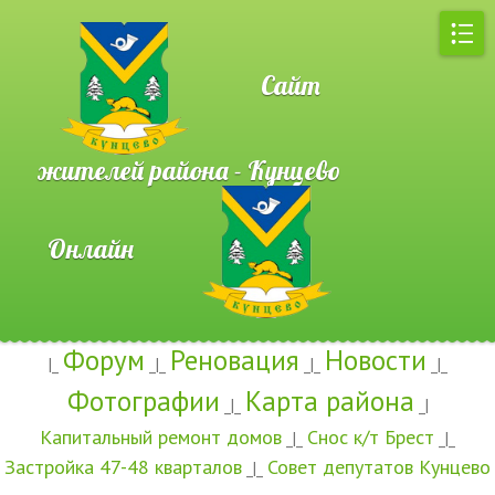
Сайт
жителей района - Кунцево
Онлайн
Форум
Реновация
Новости
|_
_|_
_|_
_|_
Фотографии
Карта района
_|_
_|
Капитальный ремонт домов
Снос к/т Брест
_|_
_|_
Застройка 47-48 кварталов
Совет депутатов Кунцево
_|_