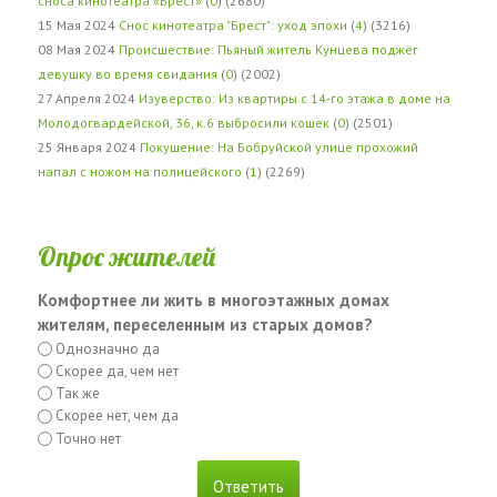
сноса кинотеатра «Брест»
(
0
) (2680)
15 Мая 2024
Снос кинотеатра "Брест": уход эпохи
(
4
) (3216)
08 Мая 2024
Происшествие: Пьяный житель Кунцева поджёг
девушку во время свидания
(
0
) (2002)
27 Апреля 2024
Изуверство: Из квартиры с 14-го этажа в доме на
Молодогвардейской, 36, к.6 выбросили кошек
(
0
) (2501)
25 Января 2024
Покушение: На Бобруйской улице прохожий
напал с ножом на полицейского
(
1
) (2269)
Опрос жителей
Комфортнее ли жить в многоэтажных домах
жителям, переселенным из старых домов?
Однозначно да
Скорее да, чем нет
Так же
Скорее нет, чем да
Точно нет