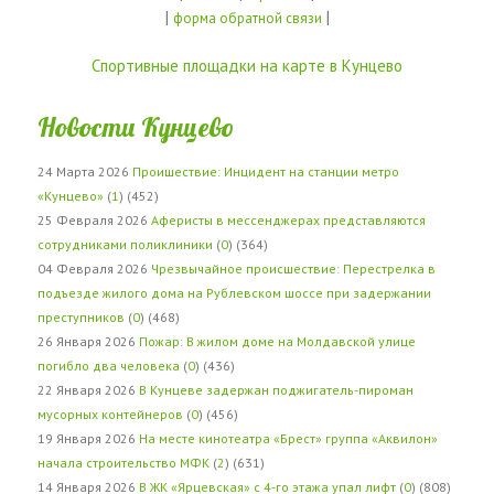
|
|
форма обратной связи
Спортивные площадки на карте в Кунцево
Новости Кунцево
24 Марта 2026
Проишествие: Инцидент на станции метро
«Кунцево»
(
1
) (452)
25 Февраля 2026
Аферисты в мессенджерах представляются
сотрудниками поликлиники
(
0
) (364)
04 Февраля 2026
Чрезвычайное происшествие: Перестрелка в
подъезде жилого дома на Рублевском шоссе при задержании
преступников
(
0
) (468)
26 Января 2026
Пожар: В жилом доме на Молдавской улице
погибло два человека
(
0
) (436)
22 Января 2026
В Кунцеве задержан поджигатель-пироман
мусорных контейнеров
(
0
) (456)
19 Января 2026
На месте кинотеатра «Брест» группа «Аквилон»
начала строительство МФК
(
2
) (631)
14 Января 2026
В ЖК «Ярцевская» с 4-го этажа упал лифт
(
0
) (808)