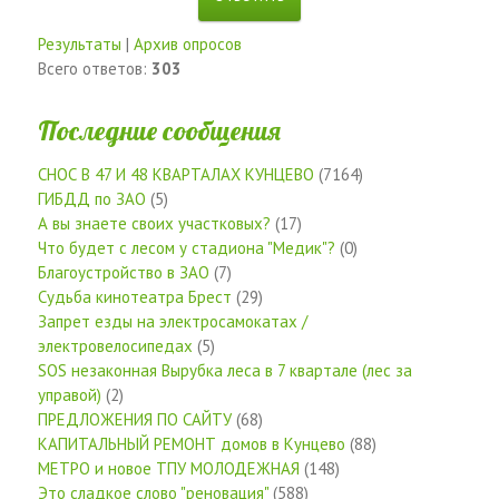
Результаты
|
Архив опросов
Всего ответов:
303
Последние сообщения
СНОС В 47 И 48 КВАРТАЛАХ КУНЦЕВО
(7164)
ГИБДД по ЗАО
(5)
А вы знаете своих участковых?
(17)
Что будет с лесом у стадиона "Медик"?
(0)
Благоустройство в ЗАО
(7)
Судьба кинотеатра Брест
(29)
Запрет езды на электросамокатах /
электровелосипедах
(5)
SOS незаконная Вырубка леса в 7 квартале (лес за
управой)
(2)
ПРЕДЛОЖЕНИЯ ПО САЙТУ
(68)
КАПИТАЛЬНЫЙ РЕМОНТ домов в Кунцево
(88)
МЕТРО и новое ТПУ МОЛОДЕЖНАЯ
(148)
Это сладкое слово "реновация"
(588)