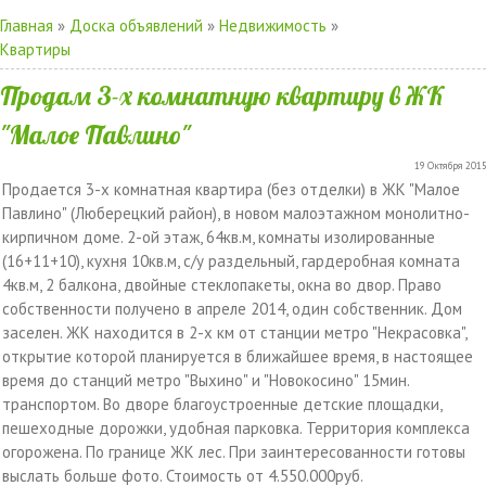
Главная
»
Доска объявлений
»
Недвижимость
»
Квартиры
Продам 3-х комнатную квартиру в ЖК
"Малое Павлино"
19 Октября 2015
Продается 3-х комнатная квартира (без отделки) в ЖК "Малое
Павлино" (Люберецкий район), в новом малоэтажном монолитно-
кирпичном доме. 2-ой этаж, 64кв.м, комнаты изолированные
(16+11+10), кухня 10кв.м, с/у раздельный, гардеробная комната
4кв.м, 2 балкона, двойные стеклопакеты, окна во двор. Право
собственности получено в апреле 2014, один собственник. Дом
заселен. ЖК находится в 2-х км от станции метро "Некрасовка",
открытие которой планируется в ближайшее время, в настоящее
время до станций метро "Выхино" и "Новокосино" 15мин.
транспортом. Во дворе благоустроенные детские площадки,
пешеходные дорожки, удобная парковка. Территория комплекса
огорожена. По границе ЖК лес. При заинтересованности готовы
выслать больше фото. Стоимость от 4.550.000руб.