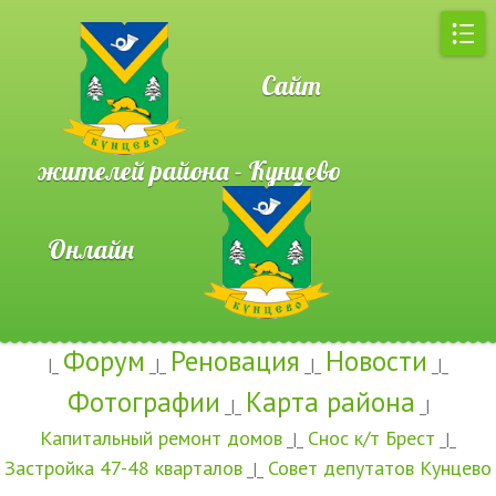
Сайт
жителей района - Кунцево
Онлайн
Форум
Реновация
Новости
|_
_|_
_|_
_|_
Фотографии
Карта района
_|_
_|
Капитальный ремонт домов
Снос к/т Брест
_|_
_|_
Застройка 47-48 кварталов
Совет депутатов Кунцево
_|_