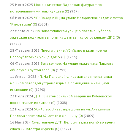
25 Июня 2025
Мошенничество: Задержан фигурант по
потерпевшему жителю Кунцева
(
0
) (937)
06 Июня 2025
ЧП: Пожар в БЦ на улице Молдавская рядом с метро
"Кунцевская"
(
0
) (1601)
27 Марта 2025
На Новолучанской улице в посёлке Рублёво
задержан водитель за попытку дать взятку сотрудникам ДПС
(
0
)
(1272)
28 Февраля 2025
Преступление: Убийство в квартире на
Новорублёвской улице дом 5
(
0
) (1255)
06 Февраля 2025
Загадочное: На улице Академика Павлова
обнаружен пустой гроб
(
0
) (1291)
11 Января 2025
ЧП: На Полоцкой улице житель многоэтажки
мощной петардой устроил взрыв в помещении жилищной
инспекции
(
0
) (1290)
23 Июля 2024
ДТП: В автомобильной аварии на Рублёвском
шоссе спасли водителя
(
0
) (2008)
12 Июля 2024
Убийство: В квартире дома на ул. Академика
Павлова зарезали 62-летнюю женщину
(
0
) (2809)
16 Мая 2024
Смертельное ДТП: Велосипедист погиб во время
сноса кинотеатра «Брест»
(
0
) (2677)