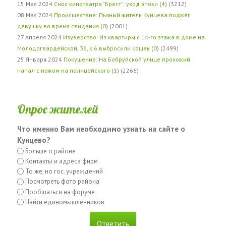
15 Мая 2024
Снос кинотеатра "Брест": уход эпохи
(
4
) (3212)
08 Мая 2024
Происшествие: Пьяный житель Кунцева поджёг
девушку во время свидания
(
0
) (2001)
27 Апреля 2024
Изуверство: Из квартиры с 14-го этажа в доме на
Молодогвардейской, 36, к.6 выбросили кошек
(
0
) (2499)
25 Января 2024
Покушение: На Бобруйской улице прохожий
напал с ножом на полицейского
(
1
) (2266)
Опрос жителей
Что именно Вам необходимо узнать на сайте о
Кунцево?
Больше о районе
Контакты и адреса фирм
То же, но гос. учреждений
Посмотреть фото района
Пообщаться на форуме
Найти единомышленников