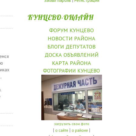
Забыл пароль
|
Регистрация
КУНЦЕВО-ОНЛАЙН
ФОРУМ КУНЦЕВО
НОВОСТИ РАЙОНА
БЛОГИ ДЕПУТАТОВ
ДОСКА ОБЪЯВЛЕНИЙ
емся
КАРТА РАЙОНА
ую
риках
ФОТОГРАФИИ КУНЦЕВО
,
.
е
загрузить свои фото
|
|
|
о сайте
о районе