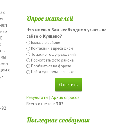
рах
Опрос жителей
мя
ракт
Что именно Вам необходимо узнать на
тиле
сайте о Кунцево?
 В
Больше о районе
о
Контакты и адреса фирм
тся
То же, но гос. учреждений
емы
Посмотреть фото района
ожен
Пообщаться на форуме
дом с
Найти единомышленников
 •
Результаты
|
Архив опросов
Всего ответов:
303
-92
Последние сообщения