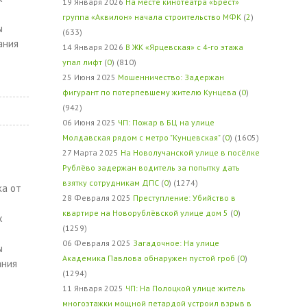
19 Января 2026
На месте кинотеатра «Брест»
группа «Аквилон» начала строительство МФК
(
2
)
ы
(633)
ания
14 Января 2026
В ЖК «Ярцевская» с 4-го этажа
упал лифт
(
0
) (810)
25 Июня 2025
Мошенничество: Задержан
фигурант по потерпевшему жителю Кунцева
(
0
)
(942)
06 Июня 2025
ЧП: Пожар в БЦ на улице
Молдавская рядом с метро "Кунцевская"
(
0
) (1605)
27 Марта 2025
На Новолучанской улице в посёлке
Рублёво задержан водитель за попытку дать
взятку сотрудникам ДПС
(
0
) (1274)
ка от
28 Февраля 2025
Преступление: Убийство в
квартире на Новорублёвской улице дом 5
(
0
)
х
(1259)
06 Февраля 2025
Загадочное: На улице
ы
Академика Павлова обнаружен пустой гроб
(
0
)
ания
(1294)
11 Января 2025
ЧП: На Полоцкой улице житель
многоэтажки мощной петардой устроил взрыв в