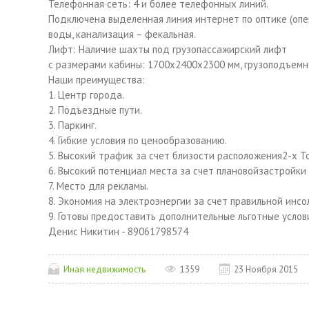
Телефонная сеть: 4 и более телефонных линий.
Подключена выделенная линия интернет по оптике (опе
воды, канализация – фекальная.
Лифт: Наличие шахты под грузопассажирский лифт
с размерами кабины: 1700х2400х2300 мм, грузоподъемно
Наши преимущества:
1. Центр города.
2. Подъездные пути.
3. Паркинг.
4. Гибкие условия по ценообразованию.
5. Высокий трафик за счет близости расположения2-х Тор
6. Высокий потенциал места за счет плановойзастройки 
7. Место для рекламы.
8. Экономия на электроэнергии за счет правильной инсо
9. Готовы предоставить дополнительные льготные услов
Денис Никитин - 89061798574
Иная недвижимость
1359
23 Ноября 2015