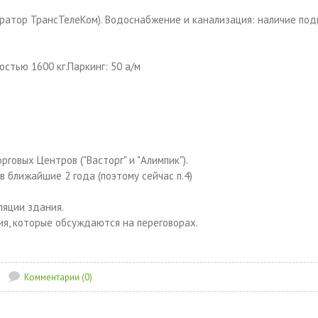
ратор ТрансТелеКом). Водоснабжение и канализация: наличие по
стью 1600 кг.Паркинг: 50 а/м
говых Центров ("Васторг" и "Алимпик").
в ближайшие 2 года (поэтому сейчас п.4)
ляции здания.
ия, которые обсуждаются на переговорах.
Комментарии (0)