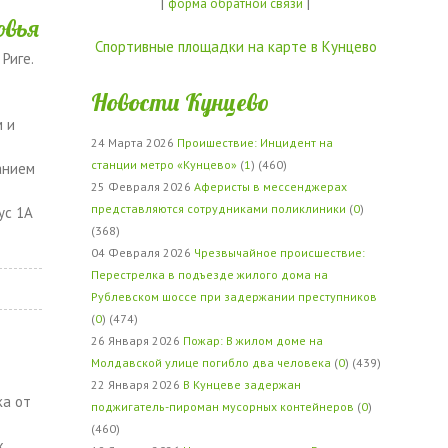
|
|
форма обратной связи
овья
Спортивные площадки на карте в Кунцево
Риге.
Новости Кунцево
е
м и
24 Марта 2026
Проишествие: Инцидент на
станции метро «Кунцево»
(
1
) (460)
анием
25 Февраля 2026
Аферисты в мессенджерах
представляются сотрудниками поликлиники
(
0
)
ус 1А
(368)
04 Февраля 2026
Чрезвычайное происшествие:
Перестрелка в подъезде жилого дома на
Рублевском шоссе при задержании преступников
(
0
) (474)
26 Января 2026
Пожар: В жилом доме на
Молдавской улице погибло два человека
(
0
) (439)
22 Января 2026
В Кунцеве задержан
ка от
поджигатель-пироман мусорных контейнеров
(
0
)
(460)
х