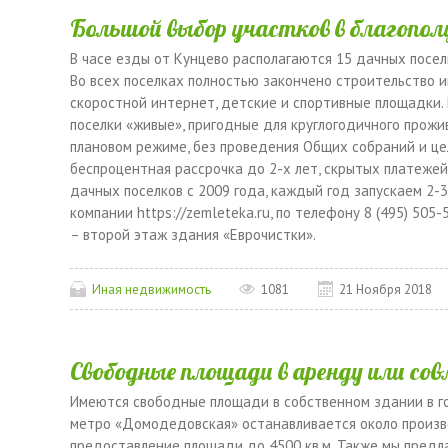
Большой выбор участков в благопол
В часе езды от Кунцево располагаются 15 дачных поселк
Во всех поселках полностью закончено строительство и
скоростной интернет, детские и спортивные площадки. П
поселки «живые», пригодные для круглогодичного прожи
плановом режиме, без проведения Общих собраний и цел
беспроцентная рассрочка до 2-х лет, скрытых платеже
дачных поселков с 2009 года, каждый год запускаем 2
компании https://zemleteka.ru, по телефону 8 (495) 505-
– второй этаж здания «Еврочистки».
Иная недвижимость
1081
21 Ноября 2018
Свободные площади в аренду или со
Имеются свободные площади в собственном здании в г
метро «Домодедовская» останавливается около произв
предоставление площади до 4500 кв.м. Также мы предл