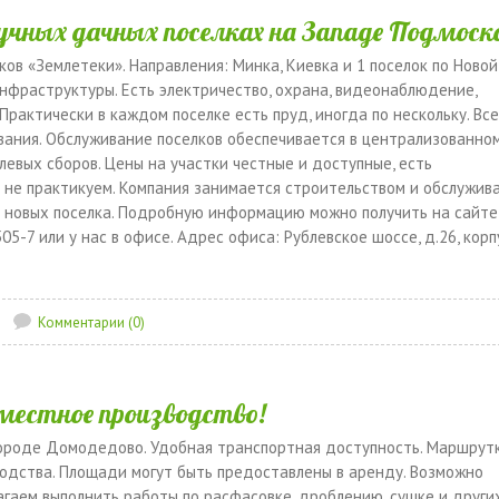
учных дачных поселках на Западе Подмоск
ов «Землетеки». Направления: Минка, Киевка и 1 поселок по Новой 
нфраструктуры. Есть электричество, охрана, видеонаблюдение,
рактически в каждом поселке есть пруд, иногда по нескольку. Вс
вания. Обслуживание поселков обеспечивается в централизованно
евых сборов. Цены на участки честные и доступные, есть
й не практикуем. Компания занимается строительством и обслужив
-3 новых поселка. Подробную информацию можно получить на сайте
505-7 или у нас в офисе. Адрес офиса: Рублевское шоссе, д.26, корп
Комментарии (0)
вместное производство!
ороде Домодедово. Удобная транспортная доступность. Маршрут
одства. Площади могут быть предоставлены в аренду. Возможно
агаем выполнить работы по расфасовке, дроблению, сушке и други