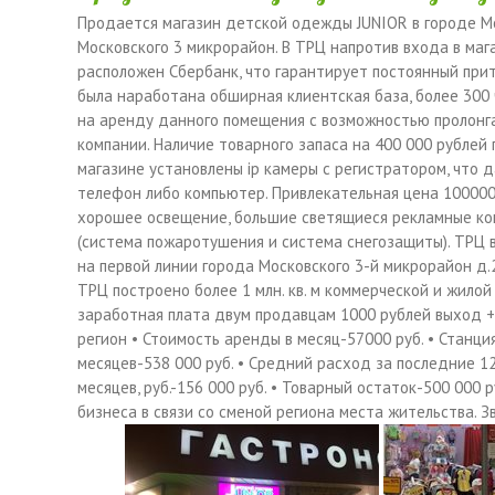
Продается магазин детской одежды JUNIOR в городе Мо
Московского 3 микрорайон. В ТРЦ напротив входа в ма
расположен Сбербанк, что гарантирует постоянный прито
была наработана обширная клиентская база, более 300
на аренду данного помещения с возможностью пролонг
компании. Наличие товарного запаса на 400 000 рублей
магазине установлены ip камеры c регистратором, что 
телефон либо компьютер. Привлекательная цена 100000
хорошее освещение, большие светящиеся рекламные ко
(система пожаротушения и система снегозащиты). ТРЦ в
на первой линии города Московского 3-й микрорайон д.2
ТРЦ построено более 1 млн. кв. м коммерческой и жилой
заработная плата двум продавцам 1000 рублей выход +3
регион • Стоимость аренды в месяц-57000 руб. • Станц
месяцев-538 000 руб. • Средний расход за последние 1
месяцев, руб.-156 000 руб. • Товарный остаток-500 000 р
бизнеса в связи со сменой региона места жительства. З