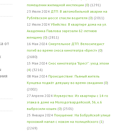
помещении жилищной инспекции
(
0
) (1291)
23 Июля 2024
ДТП: В автомобильной аварии на
Рублёвском шоссе спасли водителя
(
0
) (2011)
12 Июля 2024
Убийство: В квартире дома на ул.
Академика Павлова зарезали 62-летнюю
женщину
(
0
) (2811)
ка от
16 Мая 2024
Смертельное ДТП: Велосипедист
погиб во время сноса кинотеатра «Брест»
(
0
)
х
(2680)
15 Мая 2024
Снос кинотеатра "Брест": уход эпохи
ы
(
4
) (3216)
ания
08 Мая 2024
Происшествие: Пьяный житель
Кунцева поджёг девушку во время свидания
(
0
)
(2002)
27 Апреля 2024
Изуверство: Из квартиры с 14-го
этажа в доме на Молодогвардейской, 36, к.6
выбросили кошек
(
0
) (2501)
25 Января 2024
Покушение: На Бобруйской улице
прохожий напал с ножом на полицейского
(
1
)
(2269)