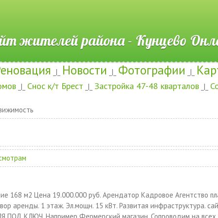
ителей района - Кунцево
Реновация
Новости
Фотографии
Кар
_|_
_|_
_|_
омов
Снос к/т Брест
Застройка 47-48 кварталов
С
_|_
_|_
_|_
вижимость
смотрам
ние 168 м2 Цена 19.000.000 руб. Арендатор Кадровое Агентство п
вор аренды. 1 этаж. Эл.мощн. 15 кВт. Развитая инфраструктура. са
Я ПОД КЛЮЧ. Например Фермерский магазин. Сопроводим на всех