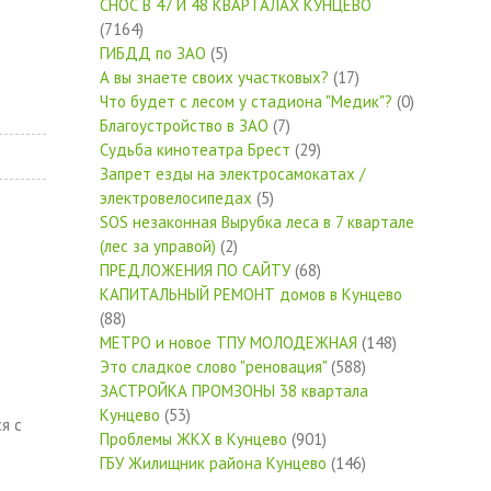
СНОС В 47 И 48 КВАРТАЛАХ КУНЦЕВО
(7164)
ГИБДД по ЗАО
(5)
А вы знаете своих участковых?
(17)
Что будет с лесом у стадиона "Медик"?
(0)
Благоустройство в ЗАО
(7)
Судьба кинотеатра Брест
(29)
Запрет езды на электросамокатах /
электровелосипедах
(5)
SOS незаконная Вырубка леса в 7 квартале
(лес за управой)
(2)
ПРЕДЛОЖЕНИЯ ПО САЙТУ
(68)
КАПИТАЛЬНЫЙ РЕМОНТ домов в Кунцево
(88)
МЕТРО и новое ТПУ МОЛОДЕЖНАЯ
(148)
Это сладкое слово "реновация"
(588)
ЗАСТРОЙКА ПРОМЗОНЫ 38 квартала
Кунцево
(53)
я с
Проблемы ЖКХ в Кунцево
(901)
ГБУ Жилищник района Кунцево
(146)