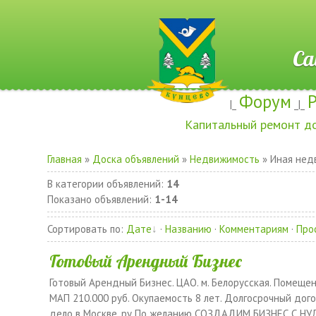
Сайт ж
Форум
|_
_|_
Капитальный ремонт д
Главная
»
Доска объявлений
»
Недвижимость
» Иная нед
В категории объявлений
:
14
Показано объявлений
:
1-14
Сортировать по
:
Дате
·
Названию
·
Комментариям
·
Про
Готовый Арендный Бизнес
Готовый Арендный Бизнес. ЦАО. м. Белорусская. Помеще
МАП 210.000 руб. Окупаемость 8 лет. Долгосрочный дого
дело в Москве. ру По желанию СОЗДАДИМ БИЗНЕС С НУЛ