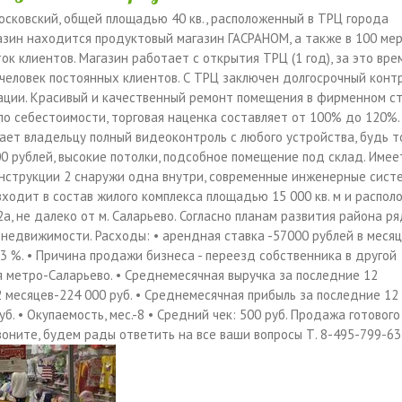
сковский, общей площадью 40 кв., расположенный в ТРЦ города
газин находится продуктовый магазин ГАСРАНОМ, а также в 100 ме
к клиентов. Магазин работает с открытия ТРЦ (1 год), за это вре
 человек постоянных клиентов. С ТРЦ заключен долгосрочный конт
ации. Красивый и качественный ремонт помещения в фирменном с
 по себестоимости, торговая наценка составляет от 100% до 120%.
дает владельцу полный видеоконтроль с любого устройства, будь т
0 рублей, высокие потолки, подсобное помещение под склад. Имее
нструкции 2 снаружи одна внутри, современные инженерные сист
ходит в состав жилого комплекса площадью 15 000 кв. м и распол
а, не далеко от м. Саларьево. Согласно планам развития района ря
 недвижимости. Расходы: • арендная ставка -57000 рублей в месяц,
 %. • Причина продажи бизнеса - переезд собственника в другой
ия метро-Саларьево. • Среднемесячная выручка за последние 12
2 месяцев-224 000 руб. • Среднемесячная прибыль за последние 12
уб. • Окупаемость, мес.-8 • Средний чек: 500 руб. Продажа готового
воните, будем рады ответить на все ваши вопросы Т. 8-495-799-63