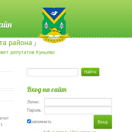
 Онлайн
та района
_|
овет депутатов Кунцево
Вход на сайт
Логин:
Пароль:
латит
запомнить
йт