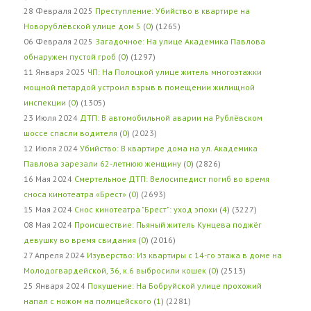
28 Февраля 2025
Преступление: Убийство в квартире на
Новорублёвской улице дом 5
(
0
) (1265)
06 Февраля 2025
Загадочное: На улице Академика Павлова
обнаружен пустой гроб
(
0
) (1297)
11 Января 2025
ЧП: На Полоцкой улице житель многоэтажки
мощной петардой устроил взрыв в помещении жилищной
инспекции
(
0
) (1305)
23 Июля 2024
ДТП: В автомобильной аварии на Рублёвском
шоссе спасли водителя
(
0
) (2023)
12 Июля 2024
Убийство: В квартире дома на ул. Академика
Павлова зарезали 62-летнюю женщину
(
0
) (2826)
16 Мая 2024
Смертельное ДТП: Велосипедист погиб во время
сноса кинотеатра «Брест»
(
0
) (2693)
15 Мая 2024
Снос кинотеатра "Брест": уход эпохи
(
4
) (3227)
08 Мая 2024
Происшествие: Пьяный житель Кунцева поджёг
девушку во время свидания
(
0
) (2016)
27 Апреля 2024
Изуверство: Из квартиры с 14-го этажа в доме на
Молодогвардейской, 36, к.6 выбросили кошек
(
0
) (2513)
25 Января 2024
Покушение: На Бобруйской улице прохожий
напал с ножом на полицейского
(
1
) (2281)