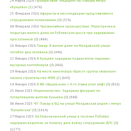
24 Марта 2026
Проишествие: Инцидент на станции метро
«Кунцево»
(
1
) (476)
25 Февраля 2026
Аферисты в мессенджерах представляются
сотрудниками поликлиники
(
0
) (376)
04 Февраля 2026
Чрезвычайное происшествие: Перестрелка в
подъезде жилого дома на Рублевском шоссе при задержании
преступников
(
0
) (484)
26 Января 2026
Пожар: В жилом доме на Молдавской улице
погибло два человека
(
0
) (446)
22 Января 2026
В Кунцеве задержан поджигатель-пироман
мусорных контейнеров
(
0
) (466)
19 Января 2026
На месте кинотеатра «Брест» группа «Аквилон»
начала строительство МФК
(
2
) (643)
14 Января 2026
В ЖК «Ярцевская» с 4-го этажа упал лифт
(
0
) (816)
25 Июня 2025
Мошенничество: Задержан фигурант по
потерпевшему жителю Кунцева
(
0
) (948)
06 Июня 2025
ЧП: Пожар в БЦ на улице Молдавская рядом с метро
"Кунцевская"
(
0
) (1614)
27 Марта 2025
На Новолучанской улице в посёлке Рублёво
задержан водитель за попытку дать взятку сотрудникам ДПС
(
0
)
(1277)