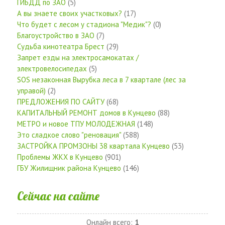
ГИБДД по ЗАО
(5)
А вы знаете своих участковых?
(17)
Что будет с лесом у стадиона "Медик"?
(0)
Благоустройство в ЗАО
(7)
Судьба кинотеатра Брест
(29)
Запрет езды на электросамокатах /
электровелосипедах
(5)
SOS незаконная Вырубка леса в 7 квартале (лес за
управой)
(2)
ПРЕДЛОЖЕНИЯ ПО САЙТУ
(68)
КАПИТАЛЬНЫЙ РЕМОНТ домов в Кунцево
(88)
МЕТРО и новое ТПУ МОЛОДЕЖНАЯ
(148)
Это сладкое слово "реновация"
(588)
ЗАСТРОЙКА ПРОМЗОНЫ 38 квартала Кунцево
(53)
Проблемы ЖКХ в Кунцево
(901)
ГБУ Жилищник района Кунцево
(146)
Сейчас на сайте
Онлайн всего:
1