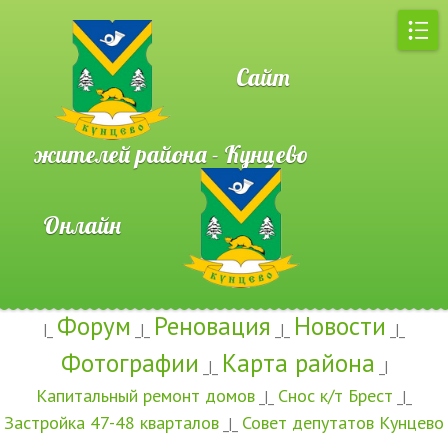
Сайт
жителей района - Кунцево
Онлайн
Форум
Реновация
Новости
|_
_|_
_|_
_|_
Фотографии
Карта района
_|_
_|
Капитальный ремонт домов
Снос к/т Брест
_|_
_|_
Застройка 47-48 кварталов
Совет депутатов Кунцево
_|_