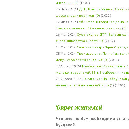
инспекции
(
0
) (1305)
23 Июля 2024
ДТП: В автомобильной авари
шоссе спасли водителя
(
0
) (2022)
12 Июля 2024
Убийство: В квартире дома на
Павлова зарезали 62-летнюю женщину
(
0
) 
16 Мая 2024
Смертельное ДТП: Велосипедис
сноса кинотеатра «Брест»
(
0
) (2692)
15 Мая 2024
Снос кинотеатра "Брест": уход 
08 Мая 2024
Происшествие: Пьяный житель 
девушку во время свидания
(
0
) (2015)
27 Апреля 2024
Изуверство: Из квартиры с 1
Молодогвардейской, 36, к.6 выбросили кош
25 Января 2024
Покушение: На Бобруйской 
напал с ножом на полицейского
(
1
) (2281)
Опрос жителей
Что именно Вам необходимо узнать
Кунцево?