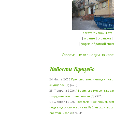
загрузить свои фото
|
|
|
о сайте
о районе
|
форма обратной связ
Спортивные площадки на карт
Новости Кунцево
24 Марта 2026
Проишествие: Инцидент на с
«Кунцево»
(
1
) (476)
25 Февраля 2026
Аферисты в мессенджерах
сотрудниками поликлиники
(
0
) (376)
04 Февраля 2026
Чрезвычайное происшеств
подъезде жилого дома на Рублевском шосс
преступников
(
0
) (484)