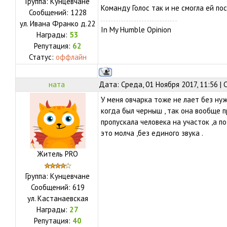
Группа: Кунцевчане
Команду Голос так и не смогла ей пос
Сообщений:
1228
ул.
Ивана Франко д.22
In My Humble Opinion
Награды:
53
Репутация:
62
Статус:
оффлайн
ната
Дата: Среда, 01 Ноября 2017, 11:56 |
У меня овчарка тоже не лает без нуж
когда был черныш , так она вообще п
пропускала человека на участок ,а п
это молча ,без единого звука .
Житель PRO
Группа: Кунцевчане
Сообщений:
619
ул.
Кастанаевская
Награды:
27
Репутация:
40