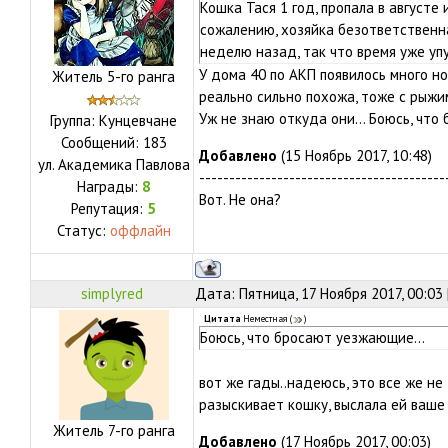
Кошка Тася 1 год, пропала в августе
сожалению, хозяйка безответственн
неделю назад, так что время уже упу
У дома 40 по АКП появилось много но
Житель 5-го ранга
реально сильно похожа, тоже с рыжи
Уж не знаю откуда они... Боюсь, что
Группа: Кунцевчане
Сообщений:
183
Добавлено
(15 Ноябрь 2017, 10:48)
ул.
Академика Павлова
-----------------------------------------
Награды:
8
Вот. Не она?
Репутация:
5
Статус:
оффлайн
simplyred
Дата: Пятница, 17 Ноября 2017, 00:03
Цитата
Неместная
(
)
Боюсь, что бросают уезжающие...
вот же гады..надеюсь, это все же не
разыскивает кошку, выслала ей ваше
Житель 7-го ранга
Добавлено
(17 Ноябрь 2017, 00:03)