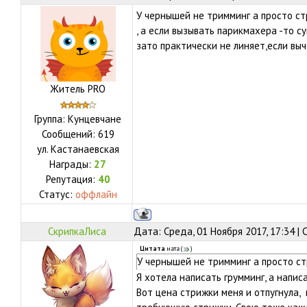
У чернышей не тримминг а просто ст
, а если вызывать парикмахера -то 
зато практически не линяет,если вы
Житель PRO
Группа: Кунцевчане
Сообщений:
619
ул.
Кастанаевская
Награды:
27
Репутация:
40
Статус:
оффлайн
СкрипкаЛиса
Дата: Среда, 01 Ноября 2017, 17:34 |
Цитата
ната
(
)
У чернышей не тримминг а просто с
Я хотела написать грумминг, а написа
Вот цена стрижки меня и отпугнула,