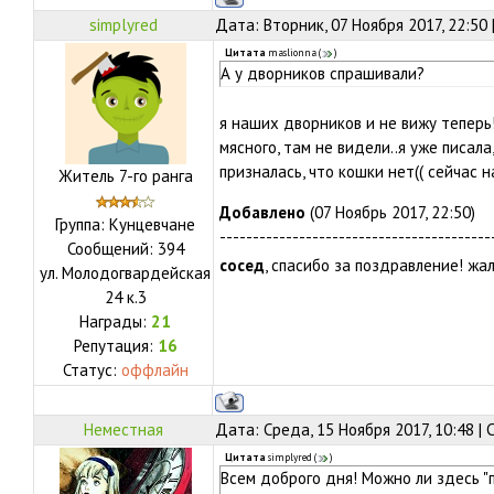
simplyred
Дата: Вторник, 07 Ноября 2017, 22:50
Цитата
maslionna
(
)
А у дворников спрашивали?
я наших дворников и не вижу теперь
мясного, там не видели..я уже писал
призналась, что кошки нет(( сейчас
Житель 7-го ранга
Добавлено
(07 Ноябрь 2017, 22:50)
Группа: Кунцевчане
-----------------------------------------
Сообщений:
394
сосед
, спасибо за поздравление! жа
ул.
Молодогвардейская
24 к.3
Награды:
21
Репутация:
16
Статус:
оффлайн
Неместная
Дата: Среда, 15 Ноября 2017, 10:48 |
Цитата
simplyred
(
)
Всем доброго дня! Можно ли здесь "