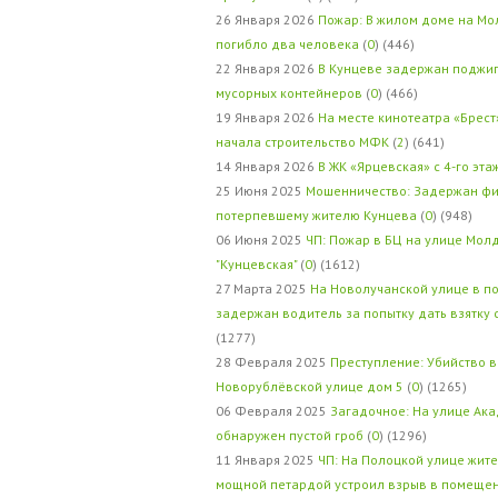
26 Января 2026
Пожар: В жилом доме на Мо
погибло два человека
(
0
) (446)
22 Января 2026
В Кунцеве задержан поджи
мусорных контейнеров
(
0
) (466)
19 Января 2026
На месте кинотеатра «Брест
начала строительство МФК
(
2
) (641)
14 Января 2026
В ЖК «Ярцевская» с 4-го эта
25 Июня 2025
Мошенничество: Задержан фи
потерпевшему жителю Кунцева
(
0
) (948)
06 Июня 2025
ЧП: Пожар в БЦ на улице Мол
"Кунцевская"
(
0
) (1612)
27 Марта 2025
На Новолучанской улице в п
задержан водитель за попытку дать взятку
(1277)
28 Февраля 2025
Преступление: Убийство в
Новорублёвской улице дом 5
(
0
) (1265)
06 Февраля 2025
Загадочное: На улице Ак
обнаружен пустой гроб
(
0
) (1296)
11 Января 2025
ЧП: На Полоцкой улице жит
мощной петардой устроил взрыв в помеще