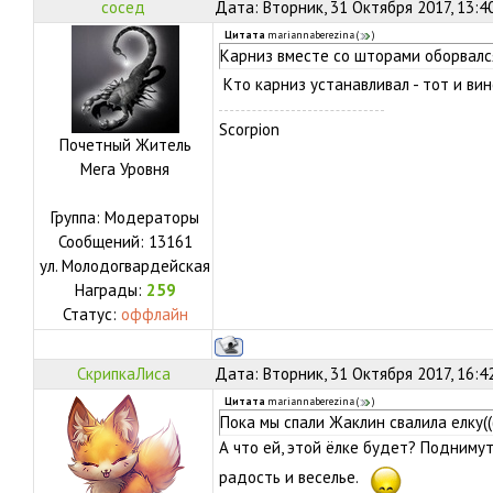
сосед
Дата: Вторник, 31 Октября 2017, 13:4
Цитата
mariannaberezina
(
)
Карниз вместе со шторами оборвался.
Кто карниз устанавливал - тот и ви
Scorpion
Почетный Житель
Мега Уровня
Группа: Модераторы
Сообщений:
13161
ул.
Молодогвардейская
Награды:
259
Статус:
оффлайн
СкрипкаЛиса
Дата: Вторник, 31 Октября 2017, 16:4
Цитата
mariannaberezina
(
)
Пока мы спали Жаклин свалила елку((
А что ей, этой ёлке будет? Поднимут
радость и веселье.