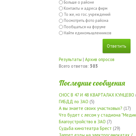
Больше о районе
Контакты и адреса фирм
То же, но гос. учреждений
Посмотреть фото района
Пообщаться на форуме
Найти единомышленников
Результаты
|
Архив опросов
Всего ответов:
303
Последние сообщения
СНОС В 47 И 48 КВАРТАЛАХ КУНЦЕВО
ГИБДД по ЗАО
(5)
А вы знаете своих участковых?
(17)
Что будет с лесом у стадиона "Медик
Благоустройство в ЗАО
(7)
Судьба кинотеатра Брест
(29)
Запрет езды на электросамокатах /