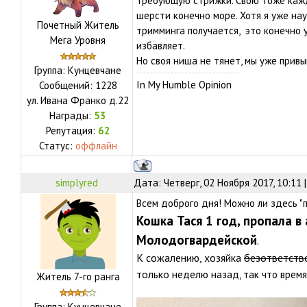
требующую стрижки. Свою тоже кажд
шерсти конечно море. Хотя я уже нау
Почетный Житель
тримминга получается, это конечно у
Мега Уровня
избавляет.
Но своя ниша не тянет, мы уже привы
Группа: Кунцевчане
In My Humble Opinion
Сообщений:
1228
ул.
Ивана Франко д.22
Награды:
53
Репутация:
62
Статус:
оффлайн
simplyred
Дата: Четверг, 02 Ноября 2017, 10:11
Всем доброго дня! Можно ли здесь "
Кошка Тася 1 год, пропала в 
Молодогвардейской
.
К сожалению, хозяйка
безответстве
только неделю назад
, так что врем
Житель 7-го ранга
Группа: Кунцевчане