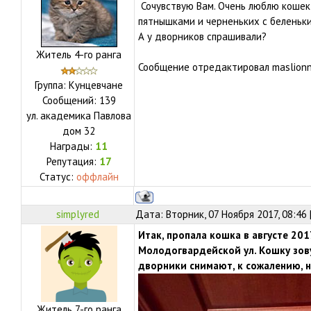
Сочувствую Вам. Очень люблю кошек 
пятнышками и черненьких с беленьки
А у дворников спрашивали?
Житель 4-го ранга
Сообщение отредактировал
maslion
Группа: Кунцевчане
Сообщений:
139
ул.
академика Павлова
дом 32
Награды:
11
Репутация:
17
Статус:
оффлайн
simplyred
Дата: Вторник, 07 Ноября 2017, 08:46
Итак, пропала кошка в августе 201
Молодогвардейской ул. Кошку зову
дворники снимают, к сожалению, н
Житель 7-го ранга