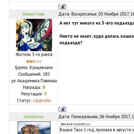
Неместная
Дата: Воскресенье, 05 Ноября 2017, 1
А нет тут никого из 3-его подъезд
Никто не знает, куда делась кошк
подъезде?
Житель 5-го ранга
Группа: Кунцевчане
Сообщений:
183
ул.
Академика Павлова
Награды:
8
Репутация:
5
Статус:
оффлайн
maslionna
Дата: Понедельник, 06 Ноября 2017, 
Цитата
simplyred
(
)
Кошка Тася 1 год, пропала в августе 