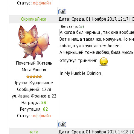
Статус:
оффлайн
СкрипкаЛиса
Дата: Среда, 01 Ноября 2017, 12:17 |
Цитата
ната
(
)
А когда был черныш , так она вообщ
Вот и наша такая же, молчунья. Но 
собак, а уж крупняк тем более.
А чернышей тоже люблю, была мысль,
отпугнул тримминг.
Почетный Житель
Мега Уровня
In My Humble Opinion
Группа: Кунцевчане
Сообщений:
1228
ул.
Ивана Франко д.22
Награды:
53
Репутация:
62
Статус:
оффлайн
ната
Дата: Среда, 01 Ноября 2017, 14:18 |