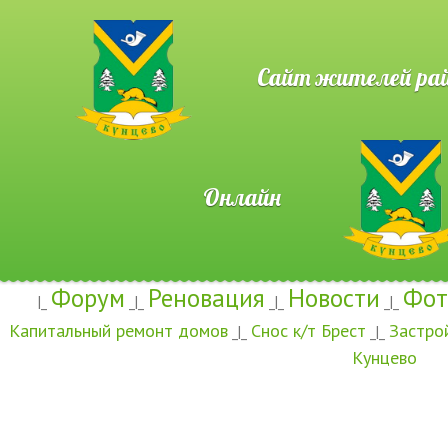
Сайт жителей район
Онлайн
Форум
Реновация
Новости
Фот
|_
_|_
_|_
_|_
Капитальный ремонт домов
Снос к/т Брест
Застро
_|_
_|_
Кунцево