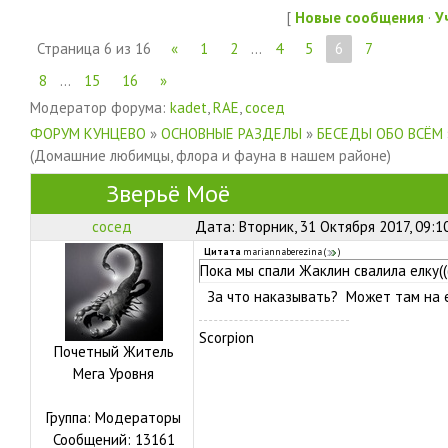
[
Новые сообщения
·
У
Страница
6
из
16
«
1
2
…
4
5
6
7
8
…
15
16
»
Модератор форума:
kadet
,
RAE
,
сосед
ФОРУМ КУНЦЕВО
»
ОСНОВНЫЕ РАЗДЕЛЫ
»
БЕСЕДЫ ОБО ВСЁМ
(Домашние любимцы, флора и фауна в нашем районе)
Зверьё Моё
сосед
Дата: Вторник, 31 Октября 2017, 09:1
Цитата
mariannaberezina
(
)
Пока мы спали Жаклин свалила елку(((
За что наказывать? Может там на е
Scorpion
Почетный Житель
Мега Уровня
Группа: Модераторы
Сообщений:
13161