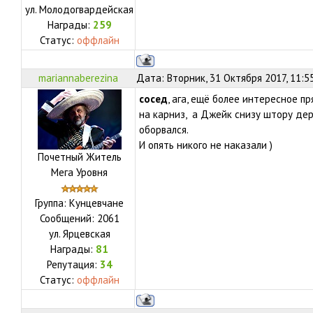
ул.
Молодогвардейская
Награды:
259
Статус:
оффлайн
mariannaberezina
Дата: Вторник, 31 Октября 2017, 11:5
сосед
, ага, ещё более интересное п
на карниз, а Джейк снизу штору де
оборвался.
И опять никого не наказали )
Почетный Житель
Мега Уровня
Группа: Кунцевчане
Сообщений:
2061
ул.
Ярцевская
Награды:
81
Репутация:
34
Статус:
оффлайн