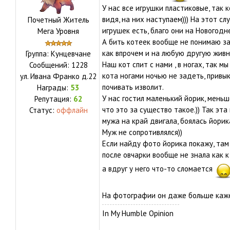
У нас все игрушки пластиковые, так к
видя, на них наступаем))) На этот с
Почетный Житель
игрушек есть, благо они на Новогод
Мега Уровня
А бить котеек вообще не понимаю за 
как впрочем и на любую другую живн
Группа: Кунцевчане
Наш кот спит с нами , в ногах, так м
Сообщений:
1228
кота ногами ночью не задеть, привы
ул.
Ивана Франко д.22
почивать изволит.
Награды:
53
У нас гостил маленький йорик, меньш
Репутация:
62
что это за существо такое.)) Так эта
Статус:
оффлайн
мужа на край двигала, боялась йорик
Муж не сопротивлялся))
Если найду фото йорика покажу, там
после овчарки вообще не знала как к
а вдруг у него что-то сломается
На фотографии он даже больше кажет
In My Humble Opinion