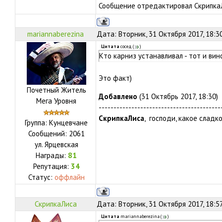
Сообщение отредактировал
Скрипка
mariannaberezina
Дата: Вторник, 31 Октября 2017, 18:3
Цитата
сосед
(
)
Кто карниз устанавливал - тот и вин
Это факт)
Почетный Житель
Добавлено
(31 Октябрь 2017, 18:30)
Мега Уровня
-----------------------------------------
СкрипкаЛиса
, господи, какое сладк
Группа: Кунцевчане
Сообщений:
2061
ул.
Ярцевская
Награды:
81
Репутация:
34
Статус:
оффлайн
СкрипкаЛиса
Дата: Вторник, 31 Октября 2017, 18:5
Цитата
mariannaberezina
(
)