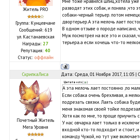
Мне тоже нравился шпиц,хотела уже 
разводят этих собак, и поняла ,что э
Житель PRO
собаки-черный терьер. потом немецк
двортерьер.А эта мелочь лает посто
Группа: Кунцевчане
В одном отзыве о породе написано, 
Сообщений:
619
Муж посмотрел на все это и сказал, 
ул.
Кастанаевская
терьера.а если хочешь что-то мелкое
Награды:
27
Репутация:
40
Статус:
оффлайн
СкрипкаЛиса
Дата: Среда, 01 Ноября 2017, 11:05 |
Цитата
ната
(
)
А эта мелочь лает постоянно ,по ма
Если собака очень брехливая, а мел
подрезать связки. Лаять собака буде
меня знакомая своей тойке подрезала
Хотя как по мне, то проще приучить 
Почетный Житель
У нас овчарка лает только в исключи
Мега Уровня
входной кто-то подходит и стоит, и т
команду Чужой, но тут уже включает