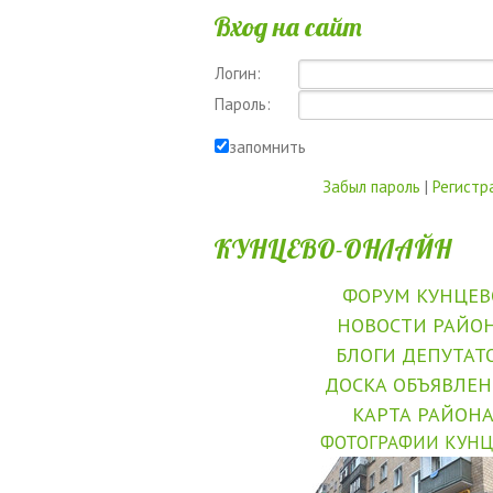
Вход на сайт
Логин:
Пароль:
запомнить
Забыл пароль
|
Регистр
КУНЦЕВО-ОНЛАЙН
ФОРУМ КУНЦЕВ
НОВОСТИ РАЙО
БЛОГИ ДЕПУТАТ
ДОСКА ОБЪЯВЛЕ
КАРТА РАЙОН
ФОТОГРАФИИ КУНЦ