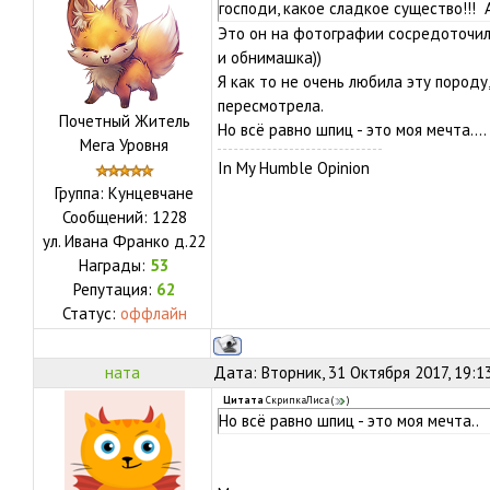
господи, какое сладкое существо!!! 
Это он на фотографии сосредоточил
и обнимашка))
Я как то не очень любила эту породу
пересмотрела.
Почетный Житель
Но всё равно шпиц - это моя мечта....
Мега Уровня
In My Humble Opinion
Группа: Кунцевчане
Сообщений:
1228
ул.
Ивана Франко д.22
Награды:
53
Репутация:
62
Статус:
оффлайн
ната
Дата: Вторник, 31 Октября 2017, 19:1
Цитата
СкрипкаЛиса
(
)
Но всё равно шпиц - это моя мечта..