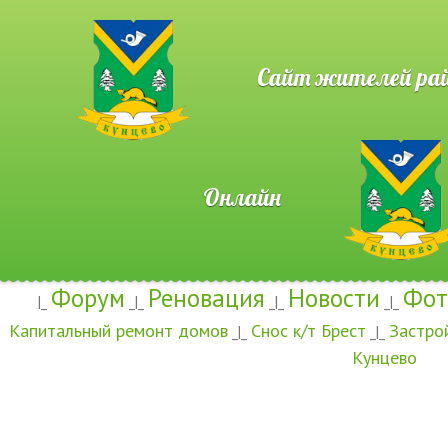
Сайт жителей район
Онлайн
Форум
Реновация
Новости
Фот
|_
_|_
_|_
_|_
Капитальный ремонт домов
Снос к/т Брест
Застро
_|_
_|_
Кунцево