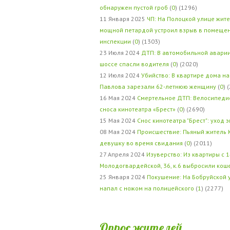
обнаружен пустой гроб
(
0
) (1296)
11 Января 2025
ЧП: На Полоцкой улице жит
мощной петардой устроил взрыв в помеще
инспекции
(
0
) (1303)
23 Июля 2024
ДТП: В автомобильной авари
шоссе спасли водителя
(
0
) (2020)
12 Июля 2024
Убийство: В квартире дома на
Павлова зарезали 62-летнюю женщину
(
0
) 
16 Мая 2024
Смертельное ДТП: Велосипедис
сноса кинотеатра «Брест»
(
0
) (2690)
15 Мая 2024
Снос кинотеатра "Брест": уход 
08 Мая 2024
Происшествие: Пьяный житель 
девушку во время свидания
(
0
) (2011)
27 Апреля 2024
Изуверство: Из квартиры с 1
Молодогвардейской, 36, к.6 выбросили кош
25 Января 2024
Покушение: На Бобруйской 
напал с ножом на полицейского
(
1
) (2277)
Опрос жителей