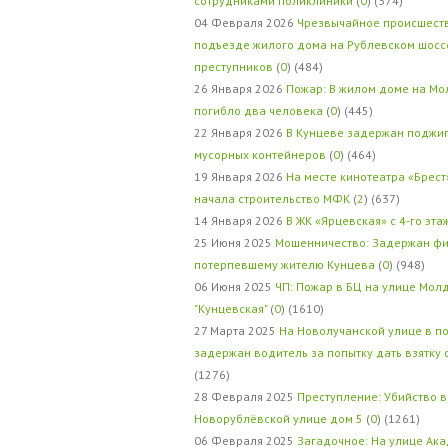
сотрудниками поликлиники
(
0
) (374)
04 Февраля 2026
Чрезвычайное происшеств
подъезде жилого дома на Рублевском шосс
преступников
(
0
) (484)
26 Января 2026
Пожар: В жилом доме на Мо
погибло два человека
(
0
) (445)
22 Января 2026
В Кунцеве задержан поджи
мусорных контейнеров
(
0
) (464)
19 Января 2026
На месте кинотеатра «Брест
начала строительство МФК
(
2
) (637)
14 Января 2026
В ЖК «Ярцевская» с 4-го эта
25 Июня 2025
Мошенничество: Задержан фи
потерпевшему жителю Кунцева
(
0
) (948)
06 Июня 2025
ЧП: Пожар в БЦ на улице Мол
"Кунцевская"
(
0
) (1610)
27 Марта 2025
На Новолучанской улице в п
задержан водитель за попытку дать взятку
(1276)
28 Февраля 2025
Преступление: Убийство в
Новорублёвской улице дом 5
(
0
) (1261)
06 Февраля 2025
Загадочное: На улице Ак