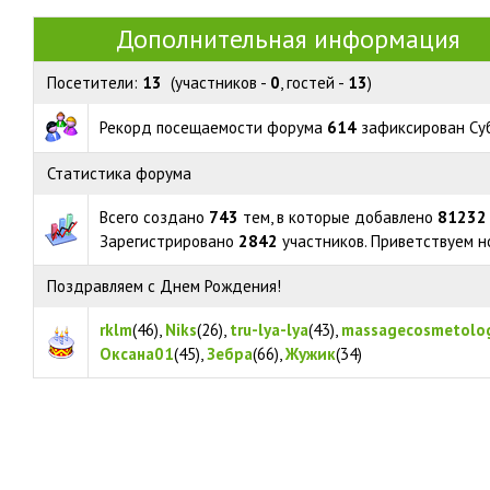
Дополнительная информация
Посетители:
13
(участников -
0
, гостей -
13
)
Рекорд посещаемости форума
614
зафиксирован Субб
Статистика форума
Всего создано
743
тем, в которые добавлено
81232
Зарегистрировано
2842
участников. Приветствуем н
Поздравляем с Днем Рождения!
rklm
(46)
,
Niks
(26)
,
tru-lya-lya
(43)
,
massagecosmetolo
Оксана01
(45)
,
Зебра
(66)
,
Жужик
(34)