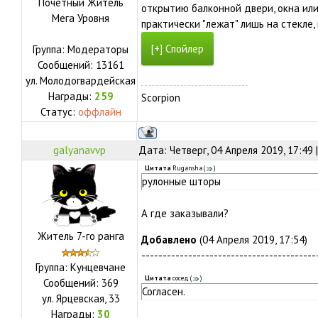
Почетный Житель
открытию балконной двери, окна или 
Мега Уровня
практически "лежат" лишь на стекле,
Группа: Модераторы
Сообщений:
13161
ул.
Молодогвардейская
Награды:
259
Scorpion
Статус:
оффлайн
galyanavvp
Дата: Четверг, 04 Апреля 2019, 17:49
Цитата
Rugansha
(
)
рулонные шторы
А где заказывали?
Житель 7-го ранга
Добавлено
(04 Апреля 2019, 17:54)
-----------------------------------------
Группа: Кунцевчане
Цитата
сосед
(
)
Сообщений:
369
Согласен.
ул.
Ярцевская, 33
Награды:
30