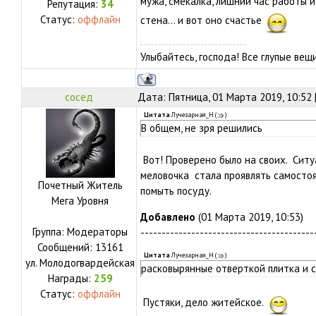
мужа, смекалка, лишний час работы 
Репутация:
34
Статус:
оффлайн
стена... и вот оно счастье
Улыбайтесь, господа! Все глупые ве
сосед
Дата: Пятница, 01 Марта 2019, 10:52
Цитата
Лучезарная_Н
(
)
В общем, не зря решились
Вот! Проверено было на своих. Ситу
меловочка стала проявлять самосто
Почетный Житель
помыть посуду.
Мега Уровня
Добавлено
(01 Марта 2019, 10:53)
Группа: Модераторы
-----------------------------------------
Сообщений:
13161
Цитата
Лучезарная_Н
(
)
ул.
Молодогвардейская
расковырянные отверткой плитка и 
Награды:
259
Статус:
оффлайн
Пустяки, дело житейское.