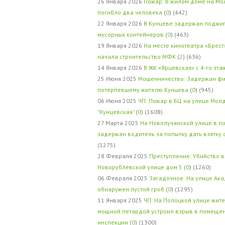
26 Января 2026
Пожар: В жилом доме на Мо
погибло два человека
(
0
) (442)
22 Января 2026
В Кунцеве задержан поджи
мусорных контейнеров
(
0
) (463)
19 Января 2026
На месте кинотеатра «Брест
начала строительство МФК
(
2
) (636)
14 Января 2026
В ЖК «Ярцевская» с 4-го эта
25 Июня 2025
Мошенничество: Задержан фи
потерпевшему жителю Кунцева
(
0
) (945)
06 Июня 2025
ЧП: Пожар в БЦ на улице Мол
"Кунцевская"
(
0
) (1608)
27 Марта 2025
На Новолучанской улице в п
задержан водитель за попытку дать взятку
(1275)
28 Февраля 2025
Преступление: Убийство в
Новорублёвской улице дом 5
(
0
) (1260)
06 Февраля 2025
Загадочное: На улице Ак
обнаружен пустой гроб
(
0
) (1295)
11 Января 2025
ЧП: На Полоцкой улице жит
мощной петардой устроил взрыв в помеще
инспекции
(
0
) (1300)