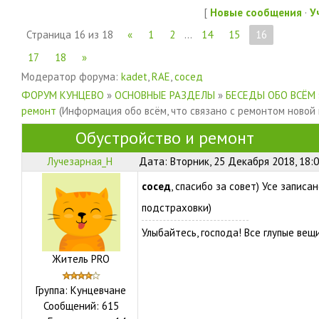
[
Новые сообщения
·
У
Страница
16
из
18
«
1
2
…
14
15
16
17
18
»
Модератор форума:
kadet
,
RAE
,
сосед
ФОРУМ КУНЦЕВО
»
ОСНОВНЫЕ РАЗДЕЛЫ
»
БЕСЕДЫ ОБО ВСЁМ
ремонт
(Информация обо всём, что связано с ремонтом новой
Обустройство и ремонт
Лучезарная_Н
Дата: Вторник, 25 Декабря 2018, 18:
сосед
, спасибо за совет) Усе записа
подстраховки)
Улыбайтесь, господа! Все глупые ве
Житель PRO
Группа: Кунцевчане
Сообщений:
615