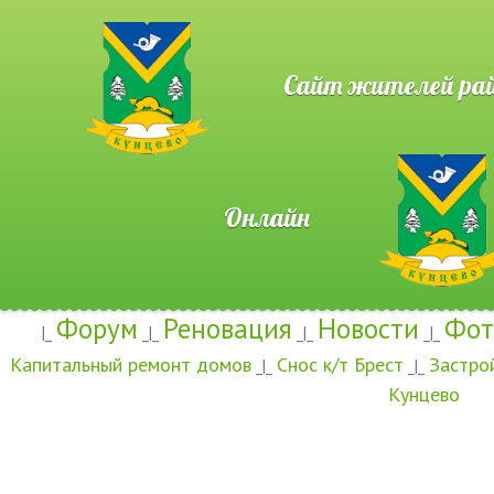
Сайт жителей район
Онлайн
Форум
Реновация
Новости
Фот
|_
_|_
_|_
_|_
Капитальный ремонт домов
Снос к/т Брест
Застро
_|_
_|_
Кунцево