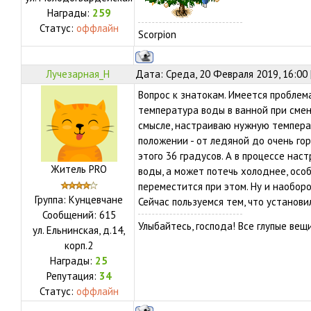
Награды:
259
Статус:
оффлайн
Scorpion
Лучезарная_Н
Дата: Среда, 20 Февраля 2019, 16:00
Вопрос к знатокам. Имеется пробле
температура воды в ванной при смен
смысле, настраиваю нужную темпера
положении - от ледяной до очень го
этого 36 градусов. А в процессе нас
Житель PRO
воды, а может потечь холоднее, осо
переместится при этом. Ну и наобор
Группа: Кунцевчане
Сейчас пользуемся тем, что установи
Сообщений:
615
Улыбайтесь, господа! Все глупые ве
ул.
Ельнинская, д.14,
корп.2
Награды:
25
Репутация:
34
Статус:
оффлайн