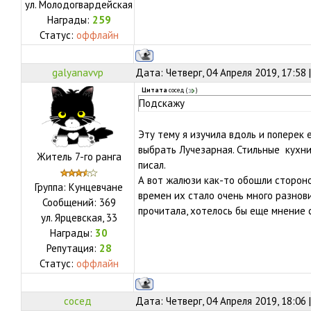
ул.
Молодогвардейская
Награды:
259
Статус:
оффлайн
galyanavvp
Дата: Четверг, 04 Апреля 2019, 17:58
Цитата
сосед
(
)
Подскажу
Эту тему я изучила вдоль и поперек 
выбрать Лучезарная. Стильные кухни 
Житель 7-го ранга
писал.
А вот жалюзи как-то обошли стороно
Группа: Кунцевчане
времен их стало очень много разнови
Сообщений:
369
прочитала, хотелось бы еще мнение
ул.
Ярцевская, 33
Награды:
30
Репутация:
28
Статус:
оффлайн
сосед
Дата: Четверг, 04 Апреля 2019, 18:06