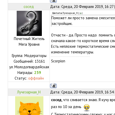
сосед
Дата: Среда, 20 Февраля 2019, 16:27
Цитата
Лучезарная_Н
(
)
Поможет ли просто замена смесителя
застройщик.
Отчасти - да. Просто надо помнить о
Почетный Житель
сначала какое-то короткое время сл
Мега Уровня
Есть неплохие термостатические см
изменение температуры.
Группа: Модераторы
Scorpion
Сообщений:
13161
ул.
Молодогвардейская
Награды:
259
Статус:
оффлайн
Лучезарная_Н
Дата: Среда, 20 Февраля 2019, 16:34
сосед
, что сливается знаю. Я кучу в
раз по 10 за день
С Термостатическими сложно: у нас 