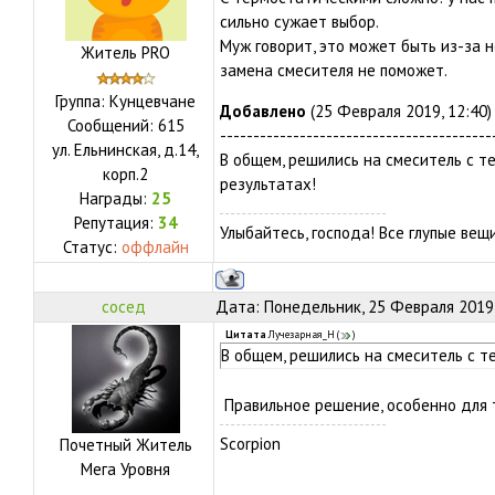
сильно сужает выбор.
Муж говорит, это может быть из-за н
Житель PRO
замена смесителя не поможет.
Группа: Кунцевчане
Добавлено
(25 Февраля 2019, 12:40)
Сообщений:
615
-----------------------------------------
ул.
Ельнинская, д.14,
В общем, решились на смеситель с те
корп.2
результатах!
Награды:
25
Репутация:
34
Улыбайтесь, господа! Все глупые ве
Статус:
оффлайн
сосед
Дата: Понедельник, 25 Февраля 2019,
Цитата
Лучезарная_Н
(
)
В общем, решились на смеситель с т
Правильное решение, особенно для т
Scorpion
Почетный Житель
Мега Уровня