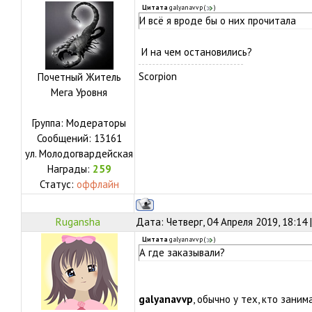
Цитата
galyanavvp
(
)
И всё я вроде бы о них прочитала
И на чем остановились?
Scorpion
Почетный Житель
Мега Уровня
Группа: Модераторы
Сообщений:
13161
ул.
Молодогвардейская
Награды:
259
Статус:
оффлайн
Rugansha
Дата: Четверг, 04 Апреля 2019, 18:14
Цитата
galyanavvp
(
)
А где заказывали?
galyanavvp
, обычно у тех, кто зани