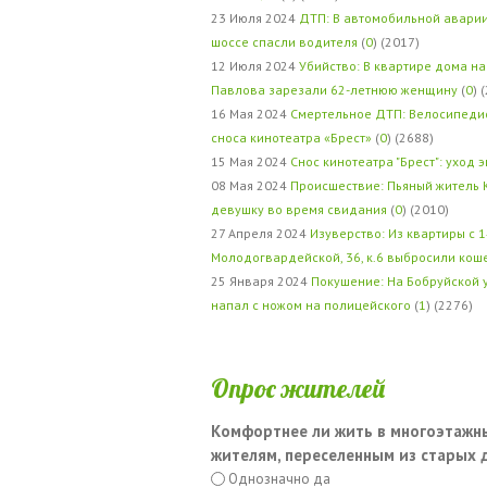
23 Июля 2024
ДТП: В автомобильной авари
шоссе спасли водителя
(
0
) (2017)
12 Июля 2024
Убийство: В квартире дома на
Павлова зарезали 62-летнюю женщину
(
0
) 
16 Мая 2024
Смертельное ДТП: Велосипедис
сноса кинотеатра «Брест»
(
0
) (2688)
15 Мая 2024
Снос кинотеатра "Брест": уход 
08 Мая 2024
Происшествие: Пьяный житель 
девушку во время свидания
(
0
) (2010)
27 Апреля 2024
Изуверство: Из квартиры с 1
Молодогвардейской, 36, к.6 выбросили кош
25 Января 2024
Покушение: На Бобруйской 
напал с ножом на полицейского
(
1
) (2276)
Опрос жителей
Комфортнее ли жить в многоэтажн
жителям, переселенным из старых
Однозначно да