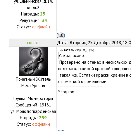
ул.
Ельнинская, д.14,
корп.2
Награды:
25
Репутация:
34
Статус:
оффлайн
сосед
Дата: Вторник, 25 Декабря 2018, 18:
Цитата
Лучезарная_Н
(
)
Усе записано
Проверено на стенах в нескольких д
подкраска свежей краской совершенн
такая же. Остатки краски храним в 
Почетный Житель
с пометкой о помещении.
Мега Уровня
Scorpion
Группа: Модераторы
Сообщений:
13161
ул.
Молодогвардейская
Награды:
259
Статус:
оффлайн