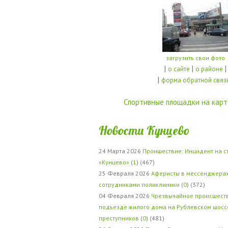
загрузить свои фото
|
|
|
о сайте
о районе
|
форма обратной связ
Спортивные площадки на карт
Новости Кунцево
24 Марта 2026
Проишествие: Инцидент на с
«Кунцево»
(
1
) (467)
25 Февраля 2026
Аферисты в мессенджерах
сотрудниками поликлиники
(
0
) (372)
04 Февраля 2026
Чрезвычайное происшеств
подъезде жилого дома на Рублевском шосс
преступников
(
0
) (481)