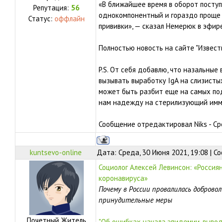
«В ближайшее время в оборот поступ
Репутация:
56
однокомпонентный и гораздо проще 
Статус:
оффлайн
прививки», — сказал Немерюк в эфире
Полностью новость на сайте "Извест
P.S. От себя добавлю, что назальны
вызывать выработку IgA на слизистых
может быть разбит еще на самых под
нам надежду на стерилизующий имму
Сообщение отредактировал
Niks
-
Ср
kuntsevo-online
Дата: Среда, 30 Июня 2021, 19:08 | 
Социолог Алексей Левинсон: «Россиян
коронавируса»
Почему в России провалилась доброво
принудительные меры
Почетный Житель
"Об ошибках начала эпидемии, вывод