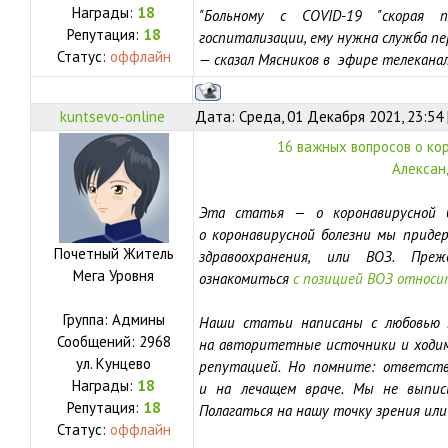
Награды:
18
"Больному с COVID-19 "скорая
Репутация:
18
госпитализации, ему нужна служба пе
Статус:
оффлайн
— сказал Мясников в эфире телеканала
kuntsevo-online
Дата: Среда, 01 Декабря 2021, 23:54
16 важных вопросов о ко
Алексан
Эта статья — о коронавирусной б
о коронавирусной болезни мы приде
Почетный Житель
здравоохранения, или ВОЗ. Пре
Мега Уровня
ознакомиться
с позицией ВОЗ относи
Группа: Админы
Наши статьи написаны с любовью к
Сообщений:
2968
на авторитетные источники и ходим
ул.
Кунцево
репутацией. Но помните: ответств
Награды:
18
и на лечащем враче. Мы не выпис
Репутация:
18
Полагаться на нашу точку зрения ил
Статус:
оффлайн