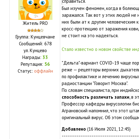
справиться.
Был изучен феномен, когда в болеющ
заражался. Так вот у этих людей не 
них были ат к другим человеческим 
Житель PRO
кросс-протекцию от заражения ковид
не стоит на это надеяться.
Группа: Кунцевчане
Сообщений:
678
Стало известно о новом свойстве и
ул.
Кунцево
Награды:
33
"Дельта"-вариант COVID-19 чаще п
Репутация:
56
реже — рецепторы верхних дыхатель
Статус:
оффлайн
по профилактике и лечению вирусных
радиостанции "Говорит Москва".
По словам специалиста, при индийс
способность различать запахи
, в 
Профессор кафедры вирусологии био
Аграновский напомнил, что этот шта
оригинальный вирус. Об этом сообщае
Добавлено
(16 Июля 2021, 12:45)
-----------------------------------------