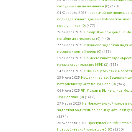
сотрудниками поликлиники
(
0
) (370)
04 Февраля 2026
Чрезвычайное происшеств
подъезде жилого дома на Рублевском шосс
преступников
(
0
) (477)
26 Января 2026
Пожар: В жилом доме на Мо
погибло два человека
(
0
) (440)
22 Января 2026
В Кунцеве задержан поджи
мусорных контейнеров
(
0
) (462)
19 Января 2026
На месте кинотеатра «Брест
начала строительство МФК
(
2
) (635)
14 Января 2026
В ЖК «Ярцевская» с 4-го эта
25 Июня 2025
Мошенничество: Задержан фи
потерпевшему жителю Кунцева
(
0
) (943)
06 Июня 2025
ЧП: Пожар в БЦ на улице Мол
"Кунцевская"
(
0
) (1606)
27 Марта 2025
На Новолучанской улице в п
задержан водитель за попытку дать взятку
(1274)
28 Февраля 2025
Преступление: Убийство в
Новорублёвской улице дом 5
(
0
) (1260)