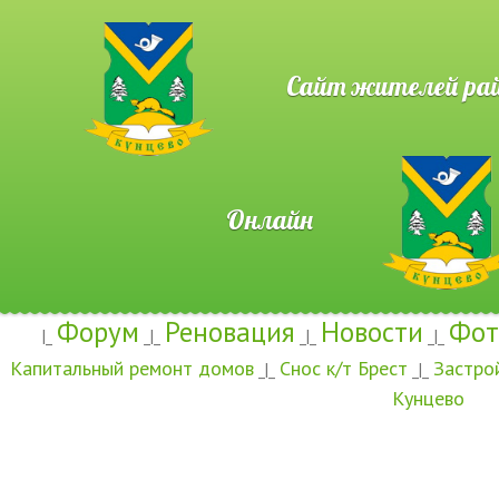
Сайт жителей район
Онлайн
Форум
Реновация
Новости
Фот
|_
_|_
_|_
_|_
Капитальный ремонт домов
Снос к/т Брест
Застро
_|_
_|_
Кунцево