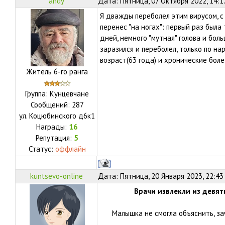
andy
Дата: Пятница, 07 Октября 2022, 14:1
Я дважды переболел этим вирусом, с 
перенес "на ногах": первый раз была
дней, немного "мутная" голова и боль
заразился и переболел, только по н
возраст(63 года) и хронические бол
Житель 6-го ранга
Группа: Кунцевчане
Сообщений:
287
ул.
Коцюбинского д6к1
Награды:
16
Репутация:
5
Статус:
оффлайн
kuntsevo-online
Дата: Пятница, 20 Января 2023, 22:43
Врачи извлекли из девят
Малышка не смогла объяснить, за