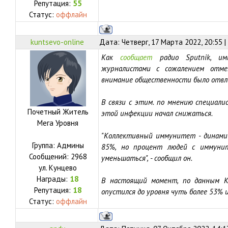
Репутация:
55
Статус:
оффлайн
kuntsevo-online
Дата: Четверг, 17 Марта 2022, 20:55 
Как
сообщает
радио Sputnik, им
журналистами с сожалением отме
внимание общественности было отвле
В связи с этим. по мнению специали
Почетный Житель
этой инфекции начал снижаться.
Мега Уровня
"Коллективный иммунитет - динамич
Группа: Админы
85%, но процент людей с иммуни
Сообщений:
2968
уменьшаться", - сообщил он.
ул.
Кунцево
Награды:
18
В настоящий момент, по данным К
Репутация:
18
опустился до уровня чуть более 53%
Статус:
оффлайн