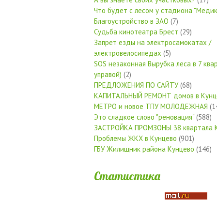
Что будет с лесом у стадиона "Медик
Благоустройство в ЗАО
(7)
Судьба кинотеатра Брест
(29)
Запрет езды на электросамокатах /
электровелосипедах
(5)
SOS незаконная Вырубка леса в 7 квар
управой)
(2)
ПРЕДЛОЖЕНИЯ ПО САЙТУ
(68)
КАПИТАЛЬНЫЙ РЕМОНТ домов в Кунц
МЕТРО и новое ТПУ МОЛОДЕЖНАЯ
(1
Это сладкое слово "реновация"
(588)
ЗАСТРОЙКА ПРОМЗОНЫ 38 квартала 
Проблемы ЖКХ в Кунцево
(901)
ГБУ Жилищник района Кунцево
(146)
Статистика