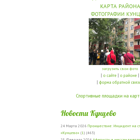
КАРТА РАЙОН
ФОТОГРАФИИ КУНЦ
загрузить свои фото
|
|
|
о сайте
о районе
|
форма обратной связ
Спортивные площадки на карт
Новости Кунцево
24 Марта 2026
Проишествие: Инцидент на с
«Кунцево»
(
1
) (463)
25 Февраля 2026
Аферисты в мессенджерах