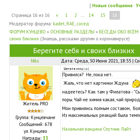
[
Новые сообщения
·
У
Страница
16
из
16
«
1
2
…
14
15
16
Модератор форума:
kadet
,
RAE
,
сосед
ФОРУМ КУНЦЕВО
»
ОСНОВНЫЕ РАЗДЕЛЫ
»
БЕСЕДЫ ОБО ВСЁМ
своих близких
(Знаешь, расскажи другим о коронавирусе)
Берегите себя и своих близких
Niks
Дата: Среда, 30 Июня 2021, 18:55 | 
Цитата
сосед
(
)
Привился? Не, пока нет.
Жаль, что нет картинки Ждуна
надеетесь? Как там у Филатова - "С
поры. Чай не химия какая, чай прир
Житель PRO
Мои привились полным составом, бол
Из максимальных реакций была темпе
Группа: Кунцевчане
Сообщений:
678
Назальная вакцина Спутник Лайт.
ул.
Кунцево
Награды:
33