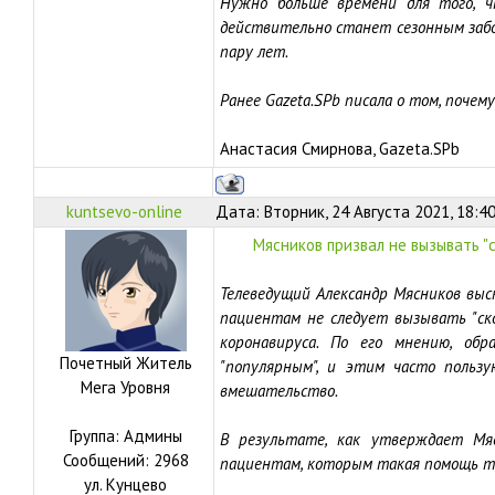
Нужно больше времени для того, ч
действительно станет сезонным забо
пару лет.
Ранее Gazeta.SPb писала о том, почем
Анастасия Смирнова, Gazeta.SPb
kuntsevo-online
Дата: Вторник, 24 Августа 2021, 18:4
Мясников призвал не вызывать "
Телеведущий Александр Мясников выск
пациентам не следует вызывать "ск
коронавируса. По его мнению, об
Почетный Житель
"популярным", и этим часто польз
Мега Уровня
вмешательство.
Группа: Админы
В результате, как утверждает Мяс
Сообщений:
2968
пациентам, которым такая помощь т
ул.
Кунцево