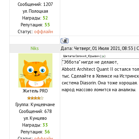
Сообщений:
1207
ул.
Полоцкая
Награды:
52
Репутация:
55
Статус:
оффлайн
Niks
Дата: Четверг, 01 Июля 2021, 08:53 |
Цитата
Евгений_Юрьевич
(
)
"Эббота" нигде не делают,
Abbott Architect Quant II остался то
тыс. Сделайте в Хеликсе на Истринск
система Diasorin. Она тоже хорошая. 
народ массово ломится на анализы.
Житель PRO
Группа: Кунцевчане
Сообщений:
678
ул.
Кунцево
Награды:
33
Репутация:
56
Статус:
оффлайн