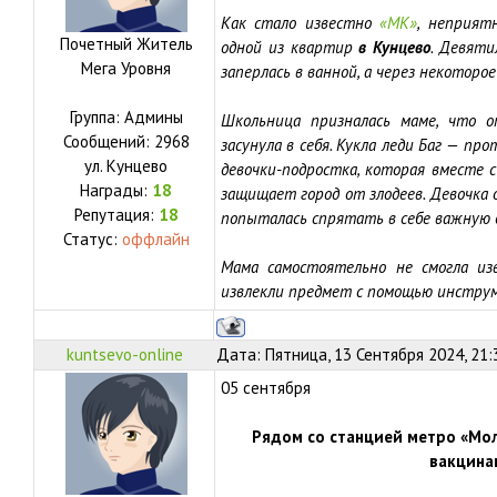
Как стало известно
«МК»
, неприят
Почетный Житель
одной из квартир
в Кунцево
. Девяти
Мега Уровня
заперлась в ванной, а через некоторо
Группа: Админы
Школьница призналась маме, что о
Сообщений:
2968
засунула в себя. Кукла леди Баг — п
ул.
Кунцево
девочки-подростка, которая вместе 
Награды:
18
защищает город от злодеев. Девочка 
Репутация:
18
попыталась спрятать в себе важную д
Статус:
оффлайн
Мама самостоятельно не смогла изв
извлекли предмет с помощью инстру
kuntsevo-online
Дата: Пятница, 13 Сентября 2024, 21
05 сентября
Рядом со станцией метро «Мо
вакцина