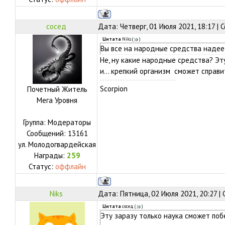
сосед
Дата: Четверг, 01 Июля 2021, 18:17 |
Цитата
Niks
(
)
Вы все на народные средства надее
Не, ну какие народные средства? Эт
и... крепкий организм сможет справи
Scorpion
Почетный Житель
Мега Уровня
Группа: Модераторы
Сообщений:
13161
ул.
Молодогвардейская
Награды:
259
Статус:
оффлайн
Niks
Дата: Пятница, 02 Июля 2021, 20:27 
Цитата
сосед
(
)
Эту заразу только наука сможет поб