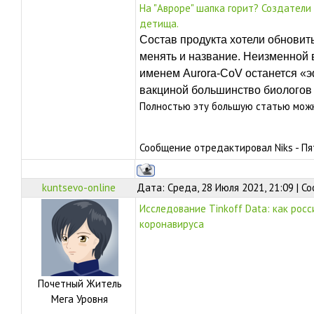
На "Авроре" шапка горит? Создатели
детища.
Состав продукта хотели обновить
менять и название. Неизменной 
именем Aurora-CoV останется «э
вакциной большинство биологов 
Полностью эту большую статью можно
Сообщение отредактировал
Niks
-
Пя
kuntsevo-online
Дата: Среда, 28 Июля 2021, 21:09 | 
Исследование Tinkoff Data: как рос
коронавируса
Почетный Житель
Мега Уровня