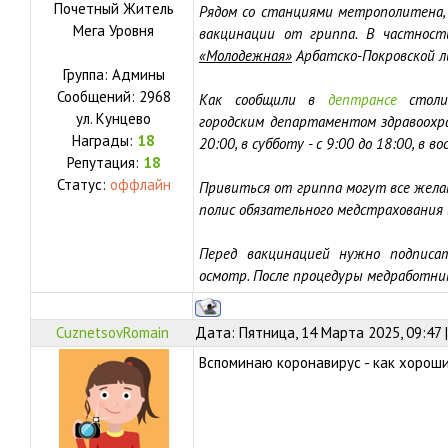
Почетный Житель
Рядом со станциями метрополитен
Мега Уровня
вакцинации от гриппа. В частност
«Молодежная»
Арбатско-Покровской л
Группа: Админы
Сообщений:
2968
Как сообщили в
дептрансе
столиц
ул.
Кунцево
городским департаментом здравоохра
Награды:
18
20:00, в субботу - с 9:00 до 18:00, в во
Репутация:
18
Статус:
оффлайн
Привиться от гриппа могут все жела
полис обязательного медстрахования (
Перед вакцинацией нужно подписа
осмотр. После процедуры медработни
CuznetsovRomain
Дата: Пятница, 14 Марта 2025, 09:47
Вспоминаю коронавирус - как хорошие