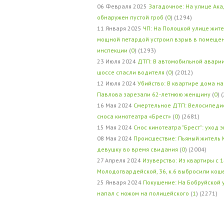
06 Февраля 2025
Загадочное: На улице Ак
обнаружен пустой гроб
(
0
) (1294)
11 Января 2025
ЧП: На Полоцкой улице жит
мощной петардой устроил взрыв в помеще
инспекции
(
0
) (1293)
23 Июля 2024
ДТП: В автомобильной авари
шоссе спасли водителя
(
0
) (2012)
12 Июля 2024
Убийство: В квартире дома на
Павлова зарезали 62-летнюю женщину
(
0
) 
16 Мая 2024
Смертельное ДТП: Велосипедис
сноса кинотеатра «Брест»
(
0
) (2681)
15 Мая 2024
Снос кинотеатра "Брест": уход 
08 Мая 2024
Происшествие: Пьяный житель 
девушку во время свидания
(
0
) (2004)
27 Апреля 2024
Изуверство: Из квартиры с 1
Молодогвардейской, 36, к.6 выбросили кош
25 Января 2024
Покушение: На Бобруйской 
напал с ножом на полицейского
(
1
) (2271)