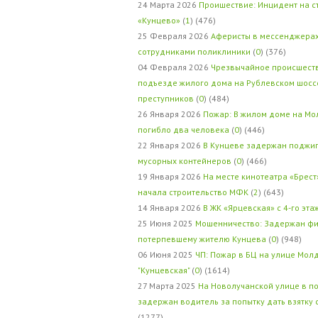
24 Марта 2026
Проишествие: Инцидент на с
«Кунцево»
(
1
) (476)
25 Февраля 2026
Аферисты в мессенджерах
сотрудниками поликлиники
(
0
) (376)
04 Февраля 2026
Чрезвычайное происшеств
подъезде жилого дома на Рублевском шосс
преступников
(
0
) (484)
26 Января 2026
Пожар: В жилом доме на Мо
погибло два человека
(
0
) (446)
22 Января 2026
В Кунцеве задержан поджи
мусорных контейнеров
(
0
) (466)
19 Января 2026
На месте кинотеатра «Брест
начала строительство МФК
(
2
) (643)
14 Января 2026
В ЖК «Ярцевская» с 4-го эта
25 Июня 2025
Мошенничество: Задержан фи
потерпевшему жителю Кунцева
(
0
) (948)
06 Июня 2025
ЧП: Пожар в БЦ на улице Мол
"Кунцевская"
(
0
) (1614)
27 Марта 2025
На Новолучанской улице в п
задержан водитель за попытку дать взятку
(1277)