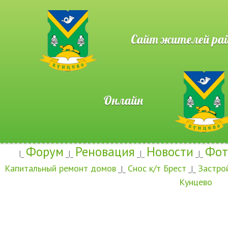
Сайт жителей район
Онлайн
Форум
Реновация
Новости
Фот
|_
_|_
_|_
_|_
Капитальный ремонт домов
Снос к/т Брест
Застро
_|_
_|_
Кунцево