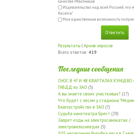
качестве РАБотников
Издевательство над всей Россией, что м
бесятся"
Моя единственная возможность получи
Результаты
|
Архив опросов
Всего ответов:
419
Последние сообщения
СНОС В 47 И 48 КВАРТАЛАХ КУНЦЕВО
ГИБДД по ЗАО
(5)
А вы знаете своих участковых?
(17)
Что будет с лесом у стадиона "Медик
Благоустройство в ЗАО
(7)
Судьба кинотеатра Брест
(29)
Запрет езды на электросамокатах /
электровелосипедах
(5)
SOS незаконная Вырубка леса в 7 квар