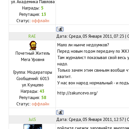
ул.
Академика Павлова
Награды:
5
Репутация:
13
Статус:
оффлайн
RAE
Дата: Среда, 05 Января 2011, 07:23 |
Мало ли нынче недоумков?
Перед новым годом передачу по ЖК
Почетный Житель
Там журналист показывал свой весь
Мега Уровня
надо.
Только зачем этим свиньям вообще ч
Группа: Модераторы
хватит.
Сообщений:
6013
У нас вон народ нормальный - и под
ул.
Кунцево
Награды:
43
http://zakuncevo.org/
Репутация:
58
Статус:
оффлайн
JulS
Дата: Среда, 05 Января 2011, 12:57 |
пойдите снежок заровняйте, многоэ