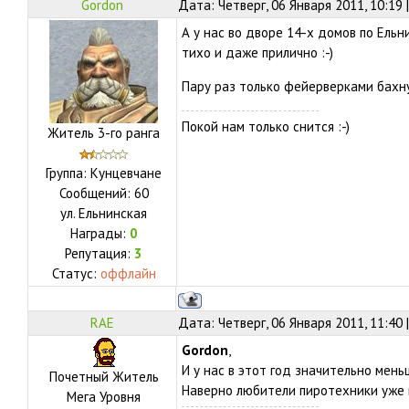
Gordon
Дата: Четверг, 06 Января 2011, 10:19
А у нас во дворе 14-х домов по Ель
тихо и даже прилично :-)
Пару раз только фейерверками бахнул
Покой нам только снится :-)
Житель 3-го ранга
Группа: Кунцевчане
Сообщений:
60
ул.
Ельнинская
Награды:
0
Репутация:
3
Статус:
оффлайн
RAE
Дата: Четверг, 06 Января 2011, 11:40
Gordon
,
И у нас в этот год значительно мень
Почетный Житель
Наверно любители пиротехники уже 
Мега Уровня