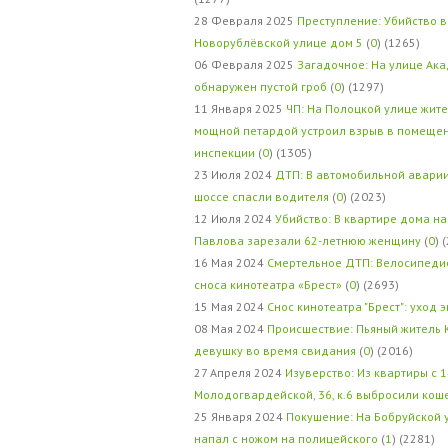
28 Февраля 2025
Преступление: Убийство в
Новорублёвской улице дом 5
(
0
) (1265)
06 Февраля 2025
Загадочное: На улице Ак
обнаружен пустой гроб
(
0
) (1297)
11 Января 2025
ЧП: На Полоцкой улице жит
мощной петардой устроил взрыв в помеще
инспекции
(
0
) (1305)
23 Июля 2024
ДТП: В автомобильной авари
шоссе спасли водителя
(
0
) (2023)
12 Июля 2024
Убийство: В квартире дома на
Павлова зарезали 62-летнюю женщину
(
0
) 
16 Мая 2024
Смертельное ДТП: Велосипедис
сноса кинотеатра «Брест»
(
0
) (2693)
15 Мая 2024
Снос кинотеатра "Брест": уход 
08 Мая 2024
Происшествие: Пьяный житель 
девушку во время свидания
(
0
) (2016)
27 Апреля 2024
Изуверство: Из квартиры с 1
Молодогвардейской, 36, к.6 выбросили кош
25 Января 2024
Покушение: На Бобруйской 
напал с ножом на полицейского
(
1
) (2281)