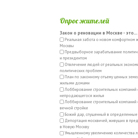
Опрос жителей
Закон о реновации в Москве - это...
Реальная забота о новом комфортном 
Москвы
Предвыборное зарабатывание политич
и президентом
Отвлечение людей от реальных эконом
политических проблем
План по законному отъему ценных земе
жилыми домами
Лоббирование строительных компаний 
непродающегося жилья
Лоббирование строительный компаний с
вечной стройке
Божий дар, спущенный в определенные
Депортация москвичей, живущих в пред
в Новую Москву
Умышленному увеличению количества л