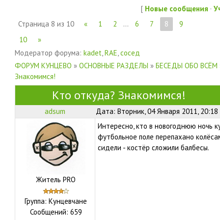
[
Новые сообщения
·
У
Страница
8
из
10
«
1
2
…
6
7
8
9
10
»
Модератор форума:
kadet
,
RAE
,
сосед
ФОРУМ КУНЦЕВО
»
ОСНОВНЫЕ РАЗДЕЛЫ
»
БЕСЕДЫ ОБО ВСЁМ
Знакомимся!
Кто откуда? Знакомимся!
adsum
Дата: Вторник, 04 Января 2011, 20:18
Интересно, кто в новогоднюю ночь к
футбольное поле перепахано колёса
сидели - костёр сложили балбесы.
Житель PRO
Группа: Кунцевчане
Сообщений:
659