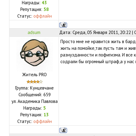
Награды:
43
Репутация:
58
Статус:
оффлайн
adsum
Дата: Среда, 05 Января 2011, 20:22 |
Просто мне не нравится жить в барда
жить на помойке,так пусть там и жив
разнузданности и пофигизма. И все 
содрали бы огромный штраф,а у нас 
Житель PRO
Группа: Кунцевчане
Сообщений:
659
ул.
Академика Павлова
Награды:
5
Репутация:
13
Статус:
оффлайн