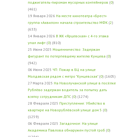
поджигатель-пироман мусорных контейнеров
(
0
)
(461)
19 Января 2026
На месте кинотеатра «Брест»
группа «Аквилон» начала строительство МФК
(
2
)
(633)
14 Января 2026
В ЖК «Ярцевская» с 4-го этажа
упал лифт
(
0
) (810)
25 Июня 2025
Мошенничество: Задержан
фигурант по потерпевшему жителю Кунцева
(
0
)
(942)
06 Июня 2025
ЧП: Пожар в БЦ на улице
Молдавская рядом с метро "Кунцевская"
(
0
) (1605)
27 Марта 2025
На Новолучанской улице в посёлке
Рублёво задержан водитель за попытку дать
взятку сотрудникам ДПС
(
0
) (1274)
28 Февраля 2025
Преступление: Убийство в
квартире на Новорублёвской улице дом 5
(
0
)
(1259)
06 Февраля 2025
Загадочное: На улице
Академика Павлова обнаружен пустой гроб
(
0
)
(1294)