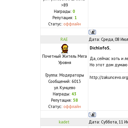
>89
Награды:
0
Репутация:
1
Статус:
оффлайн
RAE
Дата: Среда, 08 Июл
DichlofoS
,
Почетный Житель Мега
Да, сейчас хоть и л
Уровня
Но этот дом думаю 
Группа: Модераторы
http://zakuncevo.org
Сообщений:
6013
ул.
Кунцево
Награды:
43
Репутация:
58
Статус:
оффлайн
kadet
Дата: Суббота, 11 И