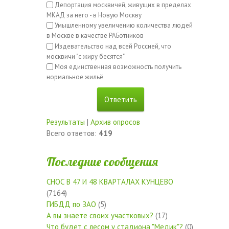
Депортация москвичей, живущих в пределах
МКАД за него - в Новую Москву
Умышленному увеличению количества людей
в Москве в качестве РАБотников
Издевательство над всей Россией, что
москвичи "с жиру бесятся"
Моя единственная возможность получить
нормальное жильё
Результаты
|
Архив опросов
Всего ответов:
419
Последние сообщения
СНОС В 47 И 48 КВАРТАЛАХ КУНЦЕВО
(7164)
ГИБДД по ЗАО
(5)
А вы знаете своих участковых?
(17)
Что будет с лесом у стадиона "Медик"?
(0)