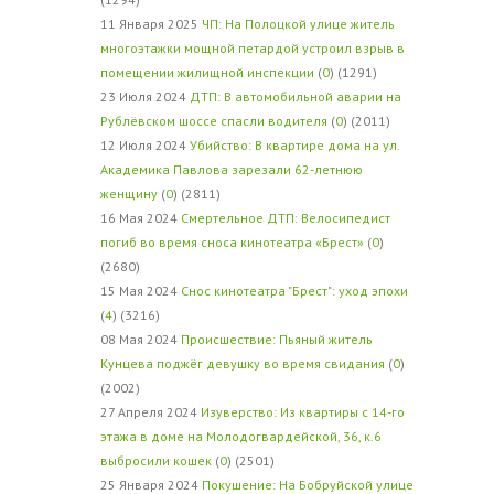
11 Января 2025
ЧП: На Полоцкой улице житель
многоэтажки мощной петардой устроил взрыв в
помещении жилищной инспекции
(
0
) (1291)
23 Июля 2024
ДТП: В автомобильной аварии на
Рублёвском шоссе спасли водителя
(
0
) (2011)
12 Июля 2024
Убийство: В квартире дома на ул.
Академика Павлова зарезали 62-летнюю
женщину
(
0
) (2811)
16 Мая 2024
Смертельное ДТП: Велосипедист
погиб во время сноса кинотеатра «Брест»
(
0
)
(2680)
15 Мая 2024
Снос кинотеатра "Брест": уход эпохи
(
4
) (3216)
08 Мая 2024
Происшествие: Пьяный житель
Кунцева поджёг девушку во время свидания
(
0
)
(2002)
27 Апреля 2024
Изуверство: Из квартиры с 14-го
этажа в доме на Молодогвардейской, 36, к.6
выбросили кошек
(
0
) (2501)
25 Января 2024
Покушение: На Бобруйской улице