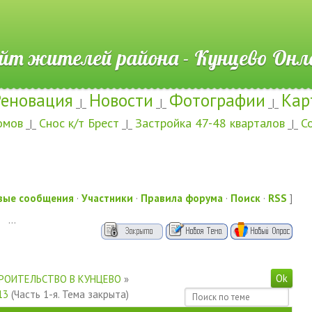
ителей района - Кунцево
Реновация
Новости
Фотографии
Кар
_|_
_|_
_|_
омов
Снос к/т Брест
Застройка 47-48 кварталов
С
_|_
_|_
_|_
вые сообщения
·
Участники
·
Правила форума
·
Поиск
·
RSS
]
…
РОИТЕЛЬСТВО В КУНЦЕВО
»
13
(Часть 1-я. Тема закрыта)