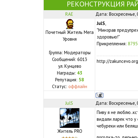
РЕКОНСТРУКЦИЯ РАЙ
RAE
Дата: Воскресенье, 
JulS
,
"Минзрав предупре
Почетный Житель Мега
здоровью!"
Уровня
Прикрепления:
8795
Группа: Модераторы
Сообщений:
6013
http://zakuncevo.org
ул.
Кунцево
Награды:
43
Репутация:
58
Статус:
оффлайн
JulS
Дата: Воскресенье, 
Пиву я не люблю..кст
видали ларек что у 
чебуреки или беляши
Житель PRO
погодка-то, дерьмо-