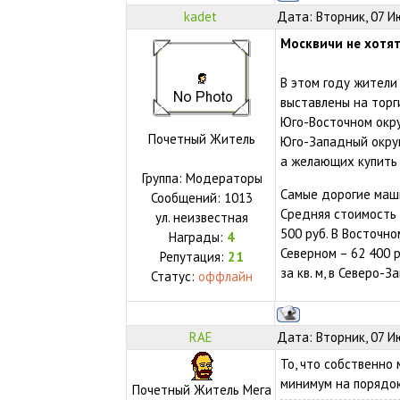
kadet
Дата: Вторник, 07 И
Москвичи не хотят
В этом году жители
выставлены на торг
Юго-Восточном окру
Почетный Житель
Юго-Западный округ 
а желающих купить 
Группа: Модераторы
Самые дорогие маши
Сообщений:
1013
Средняя стоимость 
ул.
неизвестная
500 руб. В Восточно
Награды:
4
Северном – 62 400 р
Репутация:
21
за кв. м, в Северо-З
Статус:
оффлайн
RAE
Дата: Вторник, 07 И
То, что собственно
минимум на порядок 
Почетный Житель Мега