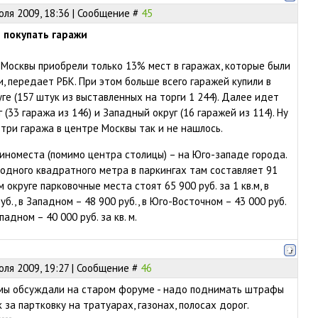
юля 2009, 18:36 | Сообщение #
45
 покупать гаражи
 Москвы приобрели только 13% мест в гаражах, которые были
и, передает РБК. При этом больше всего гаражей купили в
ге (157 штук из выставленных на торги 1 244). Далее идет
(33 гаража из 146) и Западный округ (16 гаражей из 114). Ну
три гаража в центре Москвы так и не нашлось.
номеста (помимо центра столицы) – на Юго-западе города.
одного квадратного метра в паркингах там составляет 91
м округе парковочные места стоят 65 900 руб. за 1 кв.м, в
уб., в Западном – 48 900 руб., в Юго-Восточном – 43 000 руб.
ападном – 40 000 руб. за кв. м.
юля 2009, 19:27 | Сообщение #
46
 мы обсуждали на старом форуме - надо поднимать штрафы
за партковку на тратуарах, газонах, полосах дорог.