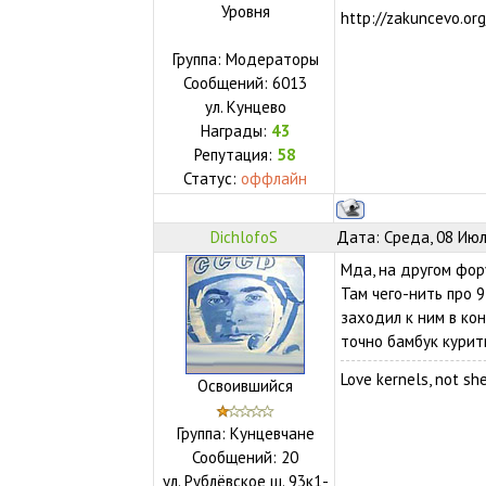
Уровня
http://zakuncevo.org
Группа: Модераторы
Сообщений:
6013
ул.
Кунцево
Награды:
43
Репутация:
58
Статус:
оффлайн
DichlofoS
Дата: Среда, 08 Июл
Мда, на другом фору
Там чего-нить про 
заходил к ним в кон
точно бамбук курить
Love kernels, not she
Освоившийся
Группа: Кунцевчане
Сообщений:
20
ул.
Рублёвское ш. 93к1-