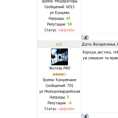
Группа: Модераторы
Сообщений:
6013
ул.
Кунцево
Награды:
43
Репутация:
58
Статус:
оффлайн
JulS
Дата: Воскресенье, 
Борода, акстись, те
уж слишком ты пра
Житель PRO
Группа: Кунцевчане
Сообщений:
701
ул.
Молодогвардейская
Награды:
3
Репутация:
-6
Статус:
оффлайн