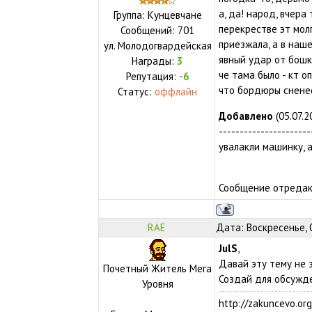
а, да! народ, вчера
Группа: Кунцевчане
перекрестве эт молг
Сообщений:
701
приезжала, а в наше
ул.
Молодогвардейская
явный удар от бошки
Награды:
3
че тама было - кт о
Репутация:
-6
что бордюры сненес
Статус:
оффлайн
Добавлено
(05.07.2
----------------------
увалакли машинку, а
Сообщение отреда
RAE
Дата: Воскресенье, 
JulS
,
Давай эту тему не 
Почетный Житель Мега
Создай для обсужде
Уровня
http://zakuncevo.org