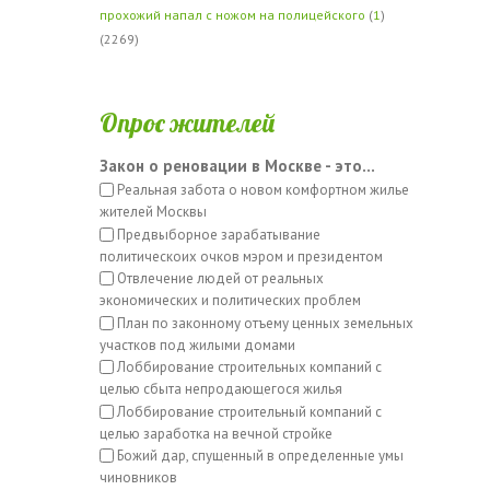
прохожий напал с ножом на полицейского
(
1
)
(2269)
Опрос жителей
Закон о реновации в Москве - это...
Реальная забота о новом комфортном жилье
жителей Москвы
Предвыборное зарабатывание
политическоих очков мэром и президентом
Отвлечение людей от реальных
экономических и политических проблем
План по законному отъему ценных земельных
участков под жилыми домами
Лоббирование строительных компаний с
целью сбыта непродающегося жилья
Лоббирование строительный компаний с
целью заработка на вечной стройке
Божий дар, спущенный в определенные умы
чиновников