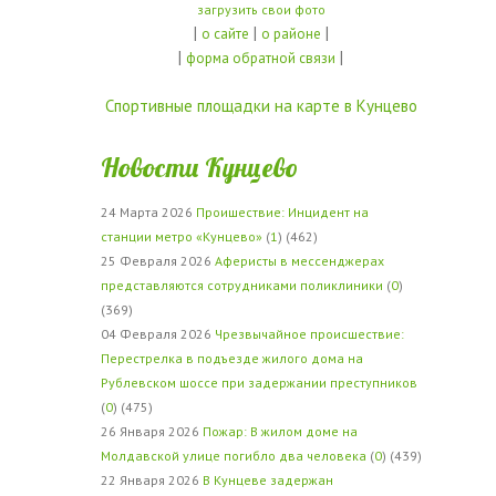
загрузить свои фото
|
|
|
о сайте
о районе
|
|
форма обратной связи
Спортивные площадки на карте в Кунцево
Новости Кунцево
24 Марта 2026
Проишествие: Инцидент на
станции метро «Кунцево»
(
1
) (462)
25 Февраля 2026
Аферисты в мессенджерах
представляются сотрудниками поликлиники
(
0
)
(369)
04 Февраля 2026
Чрезвычайное происшествие:
Перестрелка в подъезде жилого дома на
Рублевском шоссе при задержании преступников
(
0
) (475)
26 Января 2026
Пожар: В жилом доме на
Молдавской улице погибло два человека
(
0
) (439)
22 Января 2026
В Кунцеве задержан