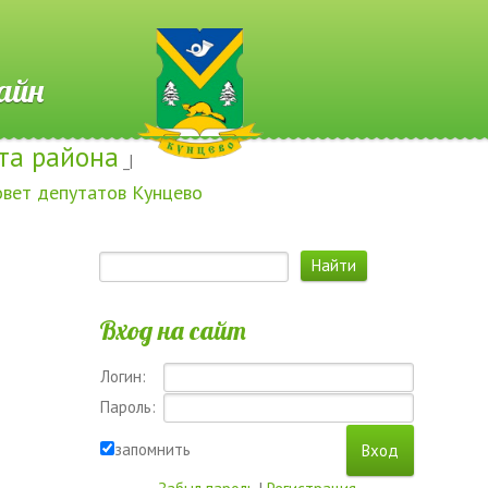
 Онлайн
та района
_|
овет депутатов Кунцево
Вход на сайт
Логин:
Пароль:
запомнить