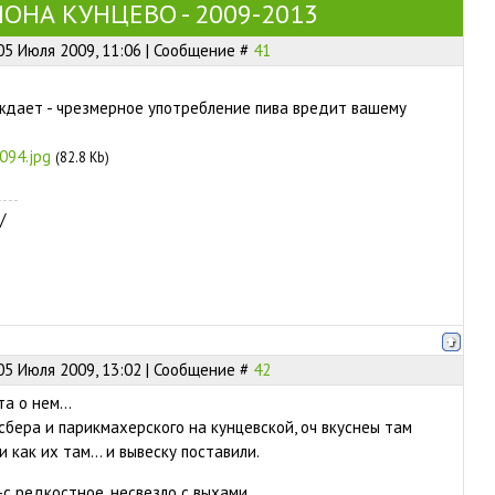
ОНА КУНЦЕВО - 2009-2013
05 Июля 2009, 11:06 | Сообщение #
41
ждает - чрезмерное употребление пива вредит вашему
094.jpg
(82.8 Kb)
/
05 Июля 2009, 13:02 | Сообщение #
42
а о нем...
сбера и парикмахерского на кунцевской, оч вкуснеы там
 как их там... и вывеску поставили.
с редкостное, несвезло с выхами..