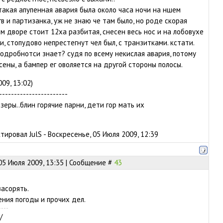
 такая апупенная авария была около часа ночи на ншем
в и партизанка, уж не знаю че там было, но роде скорая
м дворе стоит 12ха разбитая, снесен весь нос и на лобовухе
, стопудово непрестегнут чел был, с транзитками. кстати.
подробнотси знает? судя по всему некислая авария, потому
ены, а бампер ег оволяется на другой стороны полосы.
009, 13:02)
-----------------------
зеры..блин горячие парни, дети гор мать их
ктировал
JulS
-
Воскресенье, 05 Июля 2009, 12:39
05 Июля 2009, 13:35 | Сообщение #
43
засорять.
ния погоды и прочих дел.
/