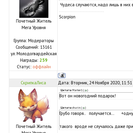
Чудеса случаются, надо лишь в них
Scorpion
Почетный Житель
Мега Уровня
Группа: Модераторы
Сообщений:
13161
ул.
Молодогвардейская
Награды:
259
Статус:
оффлайн
СкрипкаЛиса
Дата: Вторник, 24 Ноября 2020, 11:51
Цитата
Marker1
(
)
Вот он новогодний подарок!
Цитата
shurin
(
)
Грубо говоря.. получается... +о
Почетный Житель
такого вроде не случалось даже п
Мега Уровня