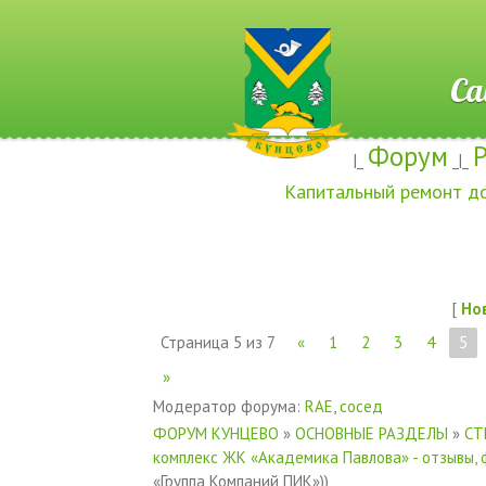
Сайт ж
Форум
|_
_|_
Капитальный ремонт д
[
Но
Страница
5
из
7
«
1
2
3
4
5
»
Модератор форума:
RAE
,
сосед
ФОРУМ КУНЦЕВО
»
ОСНОВНЫЕ РАЗДЕЛЫ
»
СТ
комплекс ЖК «Академика Павлова» - отзывы, 
«Группа Компаний ПИК»))