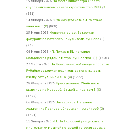
19 Января 2026
На месте кинотеатра «Брест»
группа «Аквилон» начала строительство МФК
(
2
)
(631)
14 Января 2026
В ЖК «Ярцевская» с 4-го этажа
упал лифт
(
0
) (808)
25 Июня 2025
Мошенничество: Задержан
фигурант по потерпевшему жителю Кунцева
(
0
)
(938)
06 Июня 2025
ЧП: Пожар в БЦ на улице
Молдавская рядом с метро "Кунцевская"
(
0
) (1601)
27 Марта 2025
На Новолучанской улице в посёлке
Рублёво задержан водитель за попытку дать
взятку сотрудникам ДПС
(
0
) (1272)
28 Февраля 2025
Преступление: Убийство в
квартире на Новорублёвской улице дом 5
(
0
)
(1255)
06 Февраля 2025
Загадочное: На улице
Академика Павлова обнаружен пустой гроб
(
0
)
(1291)
11 Января 2025
ЧП: На Полоцкой улице житель
многоэтажки мощной петардой устроил взрыв в