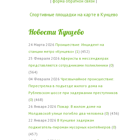
|
|
форма обратной связи
Спортивные площадки на карте в Кунцево
Новости Кунцево
24 Марта 2026
Проишествие: Инцидент на
станции метро «Кунцево»
(
1
) (452)
25 Февраля 2026
Аферисты в мессенджерах
представляются сотрудниками поликлиники
(
0
)
(364)
04 Февраля 2026
Чрезвычайное происшествие:
Перестрелка в подъезде жилого дома на
Рублевском шоссе при задержании преступников
(
0
) (468)
26 Января 2026
Пожар: В жилом доме на
Молдавской улице погибло два человека
(
0
) (436)
22 Января 2026
В Кунцеве задержан
поджигатель-пироман мусорных контейнеров
(
0
)
(457)