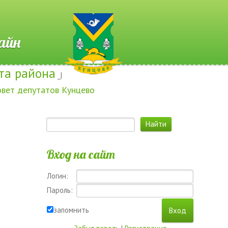
 Онлайн
та района
_|
овет депутатов Кунцево
Вход на сайт
Логин:
Пароль:
запомнить