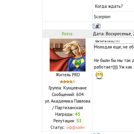
Когда ждать?
Scorpion
Reina
Дата: Воскресенье, 
Цитата
сосед
(
)
Молодая еще, не об
Не были бы мы так 
работает)))) Уж ка
Житель PRO
Группа: Кунцевчане
Сообщений:
604
ул.
Академика Павлова
/ Партизанская
Награды:
45
Репутация:
53
Статус:
оффлайн