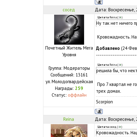
сосед
Дата: Воскресенье, 
Цитата
Reina
(
)
Ну так нет ничего п
Кровожадность. Над
Почетный Житель Мега
Добавлено
(24 Февр
Уровня
----------------------
Цитата
Reina
(
)
Группа: Модераторы
решила бы, что нект
Сообщений:
13161
ул.
Молодогвардейская
Про 7 квартал не г
Награды:
259
трех домах.
Статус:
оффлайн
Scorpion
Reina
Дата: Воскресенье, 
Цитата
сосед
(
)
Кровожадность. Над