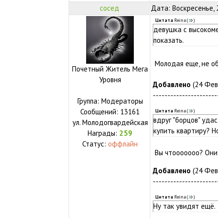
сосед
Дата: Воскресенье, 
Цитата
Reina
(
)
девушка с высокоме
показать.
Молодая еще, не о
Почетный Житель Мега
Уровня
Добавлено
(24 Февр
----------------------
Группа: Модераторы
Сообщений:
13161
Цитата
Reina
(
)
вдруг "борцов" уда
ул.
Молодогвардейская
купить квартиру? Н
Награды:
259
Статус:
оффлайн
Вы чтооооооо? Они 
Добавлено
(24 Февр
----------------------
Цитата
Reina
(
)
Ну так увидят ещё.