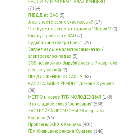
СНОС В 47 И 48 КВАРТАЛАХ КУНЦЕВО
(7164)
ГИБДД по ЗАО
(5)
А вы знаете своих участковых?
(17)
Что будет с лесом у стадиона "Медик"?
(0)
Благоустройство в ЗАО
(7)
Судьба кинотеатра Брест
(29)
Запрет езды на электросамокатах /
электровелосипедах
(5)
SOS незаконная Вырубка леса в 7 квартале
(лес за управой)
(2)
ПРЕДЛОЖЕНИЯ ПО САЙТУ
(68)
КАПИТАЛЬНЫЙ РЕМОНТ домов в Кунцево
(88)
МЕТРО и новое ТПУ МОЛОДЕЖНАЯ
(148)
Это сладкое слово "реновация"
(588)
ЗАСТРОЙКА ПРОМЗОНЫ 38 квартала
Кунцево
(53)
Проблемы ЖКХ в Кунцево
(901)
ГБУ Жилищник района Кунцево
(146)