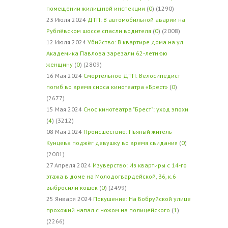
помещении жилищной инспекции
(
0
) (1290)
23 Июля 2024
ДТП: В автомобильной аварии на
Рублёвском шоссе спасли водителя
(
0
) (2008)
12 Июля 2024
Убийство: В квартире дома на ул.
Академика Павлова зарезали 62-летнюю
женщину
(
0
) (2809)
16 Мая 2024
Смертельное ДТП: Велосипедист
погиб во время сноса кинотеатра «Брест»
(
0
)
(2677)
15 Мая 2024
Снос кинотеатра "Брест": уход эпохи
(
4
) (3212)
08 Мая 2024
Происшествие: Пьяный житель
Кунцева поджёг девушку во время свидания
(
0
)
(2001)
27 Апреля 2024
Изуверство: Из квартиры с 14-го
этажа в доме на Молодогвардейской, 36, к.6
выбросили кошек
(
0
) (2499)
25 Января 2024
Покушение: На Бобруйской улице
прохожий напал с ножом на полицейского
(
1
)
(2266)