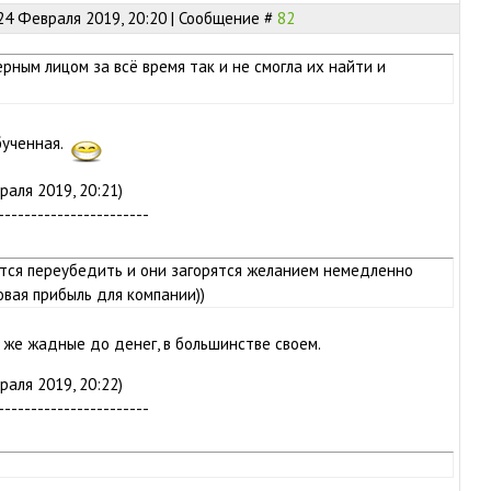
24 Февраля 2019, 20:20 | Сообщение #
82
рным лицом за всё время так и не смогла их найти и
бученная.
аля 2019, 20:21)
-----------------------
стся переубедить и они загорятся желанием немедленно
овая прибыль для компании))
же жадные до денег, в большинстве своем.
аля 2019, 20:22)
-----------------------