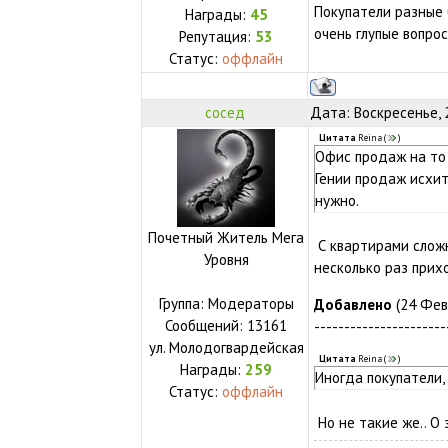
Покупатели разные 
Награды:
45
очень глупые вопро
Репутация:
53
Статус:
оффлайн
сосед
Дата: Воскресенье, 
Цитата
Reina
(
)
Офис продаж на то 
Гении продаж исхит
нужно.
Почетный Житель Мега
С квартирами сложн
Уровня
несколько раз прихо
Группа: Модераторы
Добавлено
(24 Февр
Сообщений:
13161
----------------------
ул.
Молодогвардейская
Цитата
Reina
(
)
Награды:
259
Иногда покупатели,
Статус:
оффлайн
Но не такие же.. О 