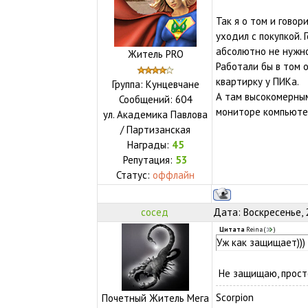
Так я о том и гово
уходил с покупкой.
абсолютно не нужн
Житель PRO
Работали бы в том о
квартирку у ПИКа.
Группа: Кунцевчане
А там высокомерным
Сообщений:
604
мониторе компьюте
ул.
Академика Павлова
/ Партизанская
Награды:
45
Репутация:
53
Статус:
оффлайн
сосед
Дата: Воскресенье, 
Цитата
Reina
(
)
Уж как защищает)))
Не защищаю, просто
Scorpion
Почетный Житель Мега