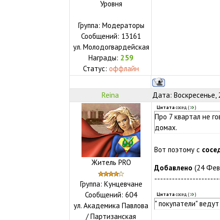
Уровня
Группа: Модераторы
Сообщений:
13161
ул.
Молодогвардейская
Награды:
259
Статус:
оффлайн
Reina
Дата: Воскресенье, 
Цитата
сосед
(
)
Про 7 квартал не г
домах.
Вот поэтому с
сосе
Житель PRO
Добавлено
(24 Февр
----------------------
Группа: Кунцевчане
Сообщений:
604
Цитата
сосед
(
)
" покупатели" ведут
ул.
Академика Павлова
/ Партизанская