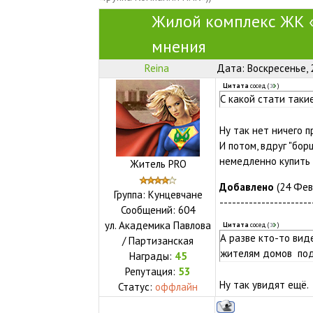
Жилой комплекс ЖК «
мнения
Reina
Дата: Воскресенье, 
Цитата
сосед
(
)
С какой стати таки
Ну так нет ничего п
И потом, вдруг "бо
немедленно купить 
Житель PRO
Добавлено
(24 Февр
Группа: Кунцевчане
----------------------
Сообщений:
604
ул.
Академика Павлова
Цитата
сосед
(
)
А разве кто-то вид
/ Партизанская
жителям домов по
Награды:
45
Репутация:
53
Ну так увидят ещё.
Статус:
оффлайн