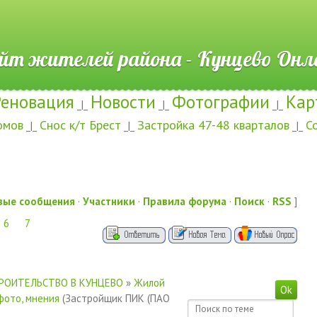
ителей района - Кунцево
Реновация
Новости
Фотографии
Кар
_|_
_|_
_|_
омов
Снос к/т Брест
Застройка 47-48 кварталов
С
_|_
_|_
_|_
вые сообщения
·
Участники
·
Правила форума
·
Поиск
·
RSS
]
6
7
РОИТЕЛЬСТВО В КУНЦЕВО
»
Жилой
фото, мнения
(Застройщик ПИК (ПАО